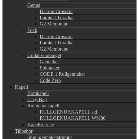
Genua
Dacron Crosscut
Laminat Triradial
G2 Membrane
Fock
Dacron Crosscut
Laminat Triradial
G2 Membrane
Undanvindssegel
Gennaker
Spinnaker
CODE 1 Rullgennaker
Code Zero
Kapell
Bomkapell
Lazy-Bag
Rullgenuakapell
RULLGENUAKAPELL std.
RULLGENUAKAPELL WM80
Kapellservice
Tillbehör
Spin-/gennakerstrumpa