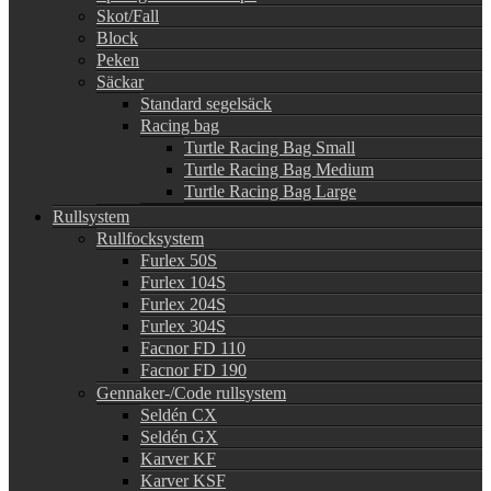
Skot/Fall
Block
Peken
Säckar
Standard segelsäck
Racing bag
Turtle Racing Bag Small
Turtle Racing Bag Medium
Turtle Racing Bag Large
Rullsystem
Rullfocksystem
Furlex 50S
Furlex 104S
Furlex 204S
Furlex 304S
Facnor FD 110
Facnor FD 190
Gennaker-/Code rullsystem
Seldén CX
Seldén GX
Karver KF
Karver KSF