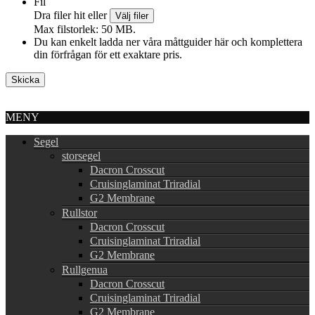
Fil
Dra filer hit eller
Välj filer
Max filstorlek: 50 MB.
Du kan enkelt ladda ner våra måttguider här och komplettera
din förfrågan för ett exaktare pris.
MENY
Segel
storsegel
Dacron Crosscut
Cruisinglaminat Triradial
G2 Membrane
Rullstor
Dacron Crosscut
Cruisinglaminat Triradial
G2 Membrane
Rullgenua
Dacron Crosscut
Cruisinglaminat Triradial
G2 Membrane