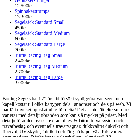
Gennakerstrumpa
12.500kr
Spinnakerstrumpa
13.300kr
Segelsäck Standard Small
450kr
Segelsäck Standard Medium
600kr
Segelsäck Standard Large
700kr
Turtle Racing Bag Small
2.400kr
Turtle Racing Bag Medium
2.700kr
Turtle Racing Bag Large
3.000kr
Boding Segels har i 25 års tid försökt synliggöra vad segel och
kapell kostar till olika båttyper, dels i annonser och dels på web. Vi
har fått mycket uppskattning för detta! Det är inte lätt eftersom pris
varierar med detaljutföranden som kan slå mycket på priset. Med
detaljutföranden avses t.ex. antal rev & lattor; travarsystem och
travarbeslag och eventuella travarvagnar; dukkvalitet dukvikt och
fiberval; UV-skydd; fabrikat och färg på kapellväv. Pris varierar