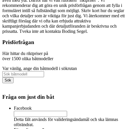
även med yta. Därför har vi valt rubriken "riktpriser". Vi
rekommenderar dig att göra en unik prisförfrågan genom att fylla i
formuläret intill så fullständigt som möjligt. Skriv kort hur du seglar
och vilka detaljer som är viktiga för just dig. Vi återkommer med ett
skriftligt förslag där vi ofta kan erbjuda attraktiva
kampanjerbjudanden och där detaljutföranden är beskrivna och
prissatta. Tveka inte att kontakta Boding Segel.
Prisförfrågan
Här hittar du riktpriser på
över 1500 olika båtmodeller
Var vänlig, ange din båtmodell i sökrutan
Fråga om just din båt
Facebook
Detta fält används för valideringsändamål och ska lämnas
oförändrat.