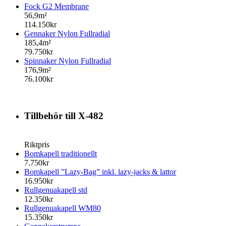
Fock G2 Membrane
56,9m²
114.150kr
Gennaker Nylon Fullradial
185,4m²
79.750kr
Spinnaker Nylon Fullradial
176,9m²
76.100kr
Tillbehör till X-482
Riktpris
Bomkapell traditionellt
7.750kr
Bomkapell ”Lazy-Bag” inkl. lazy-jacks & lattor
16.950kr
Rullgenuakapell std
12.350kr
Rullgenuakapell WM80
15.350kr