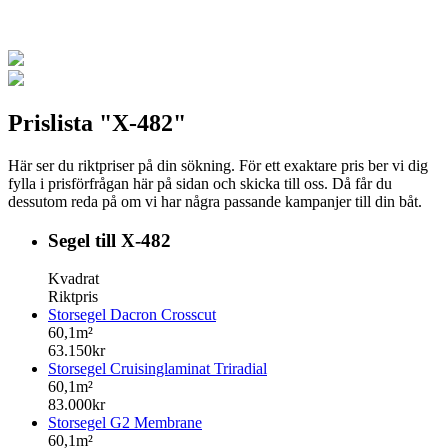
Prislista "X-482"
Här ser du riktpriser på din sökning. För ett exaktare pris ber vi dig
fylla i prisförfrågan här på sidan och skicka till oss. Då får du
dessutom reda på om vi har några passande kampanjer till din båt.
Segel till X-482
Kvadrat
Riktpris
Storsegel Dacron Crosscut
60,1m²
63.150kr
Storsegel Cruisinglaminat Triradial
60,1m²
83.000kr
Storsegel G2 Membrane
60,1m²