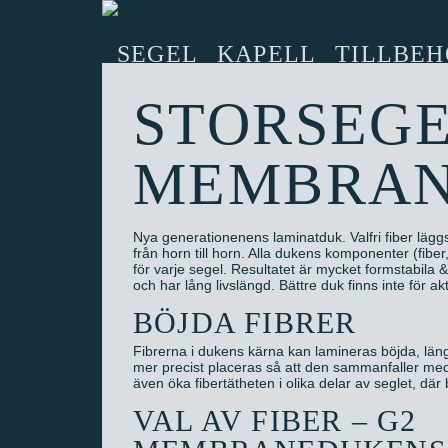
SEGEL
KAPELL
TILLBEH
STORSEGE
MEMBRA
Nya generationenens laminatduk. Valfri fiber läggs
från horn till horn. Alla dukens komponenter (fiber
för varje segel. Resultatet är mycket formstabila &
och har lång livslängd. Bättre duk finns inte för a
BÖJDA FIBRER
Fibrerna i dukens kärna kan lamineras böjda, läng
mer precist placeras så att den sammanfaller med h
även öka fibertätheten i olika delar av seglet, där
VAL AV FIBER – G2