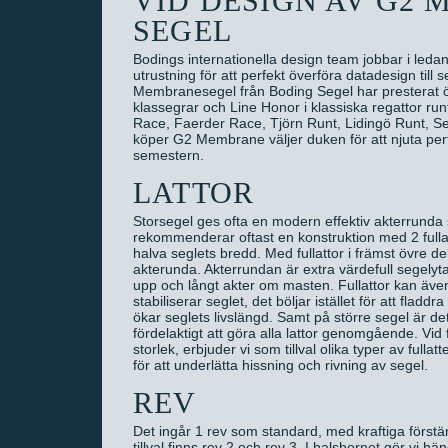
VID DESIGN AV G2
SEGEL
Bodings internationella design team jobbar i led
utrustning för att perfekt överföra datadesign till 
Membranesegel från Boding Segel har presterat öv
klassegrar och Line Honor i klassiska regattor ru
Race, Faerder Race, Tjörn Runt, Lidingö Runt, S
köper G2 Membrane väljer duken för att njuta per
semestern.
LATTOR
Storsegel ges ofta en modern effektiv akterrunda s
rekommenderar oftast en konstruktion med 2 fullatt
halva seglets bredd. Med fullattor i främst övre de
akterunda. Akterrundan är extra värdefull segelyt
upp och långt akter om masten. Fullattor kan även 
stabiliserar seglet, det böljar istället för att fladdr
ökar seglets livslängd. Samt på större segel är de
fördelaktigt att göra alla lattor genomgående. Vid
storlek, erbjuder vi som tillval olika typer av fulla
för att underlätta hissning och rivning av segel.
REV
Det ingår 1 rev som standard, med kraftiga förstä
tillval finns rev 2 och rev 3. I halshornet gör vi h