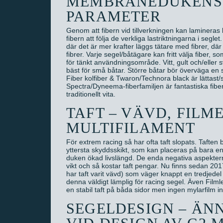
MEMBRANEDUKENS 
PARAMETER
Genom att fibern vid tillverkningen kan lamineras
fibern att följa de verkliga lastriktningarna i segl
där det är mer krafter läggs tätare med fibrer, dä
fibrer. Varje segel/båtägare kan fritt välja fiber,
för tänkt användningsområde. Vitt, gult och/eller s
bäst för små båtar. Större båtar bör överväga en 
Fiber kolfiber & Twaron/Technora black är lättas
Spectra/Dyneema-fiberfamiljen är fantastiska fibe
traditionellt vita.
TAFT – VÄVD, FILM
MULTIFILAMENT
För extrem racing så har ofta taft slopats. Taften 
yttersta skyddsskikt, som kan placeras på bara en
duken ökad livslängd. De enda negativa aspektern
vikt och så kostar taft pengar. Nu finns sedan 2017 
har taft varit vävd) som väger knappt en tredjedel a
denna väldigt lämplig för racing segel. Även Filml
en stabil taft på båda sidor men ingen mylarfilm innut
SEGELDESIGN – ÄN