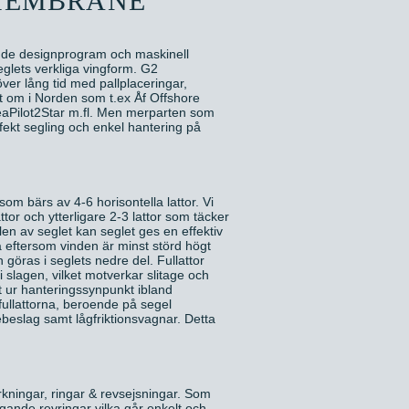
 MEMBRANE
ande designprogram och maskinell
seglets verkliga vingform. G2
er lång tid med pallplaceringar,
nt om i Norden som t.ex Åf Offshore
eaPilot2Star m.fl. Men merparten som
fekt segling och enkel hantering på
om bärs av 4-6 horisontella lattor. Vi
or och ytterligare 2-3 lattor som täcker
len av seglet kan seglet ges en effektiv
a eftersom vinden är minst störd högt
göras i seglets nedre del. Fullattor
a i slagen, vilket motverkar slitage och
t ur hanteringssynpunkt ibland
 fullattorna, beroende på segel
ttebeslag samt lågfriktionsvagnar. Detta
rkningar, ringar & revsejsningar. Som
ängande revringar vilka går enkelt och