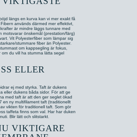
VIKTIGASTE
 böjd längs en kurva kan vi mer exakt få
et. Fibern används därmed mer effektivt,
r krafter är mindre läggs tunnare med
 som motsvarar önskemål (prestation/färg)
vart. Vit Polyesterfiber som lämpar sig
starkare/stummare fiber än Polyester.
t/stummast om kappsegling är fokus,
r om du vill ha stumma lätta segel
ESS ELLER
bidrar ej med styrka. Taft är dukens
a eller dukens båda sidor. För att ge
a med taft är att den ger seglet ökad
en ny multifilament taft (traditionellt
v vikten för traditionell taft. Som gör
ess taffeta finns som val. Har har duken
i. Blir lätt och slitstarkt.
NU VIKTIGARE