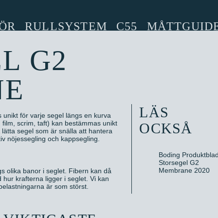
ÖR
RULLSYSTEM
C55
MÅTTGUID
L G2
NE
LÄS
 unikt för varje segel längs en kurva
, film, scrim, taft) kan bestämmas unikt
OCKSÅ
 lätta segel som är snälla att hantera
ktiv nöjessegling och kappsegling.
Boding Produktbla
Storsegel G2
Membrane 2020
s olika banor i seglet. Fibern kan då
ur krafterna ligger i seglet. Vi kan
 belastningarna är som störst.