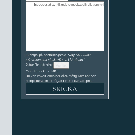
Exempel på beställningstext:
“Jag har Furlex
rullsystem och skulle vilja ha UV-skydd.”
Släpp filer här eller
Välj filer
Max filstorlek: 50 MB.
Du kan enkelt ladda ner våra måttguider här och
komplettera din förfrågan för ett exaktare pris.