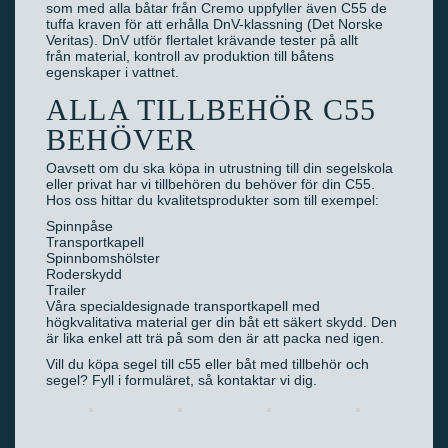
som med alla båtar från Cremo uppfyller även C55 de
tuffa kraven för att erhålla DnV-klassning (Det Norske
Veritas). DnV utför flertalet krävande tester på allt
från material, kontroll av produktion till båtens
egenskaper i vattnet.
ALLA TILLBEHÖR C55
BEHÖVER
Oavsett om du ska köpa in utrustning till din segelskola
eller privat har vi tillbehören du behöver för din C55.
Hos oss hittar du kvalitetsprodukter som till exempel:
Spinnpåse
Transportkapell
Spinnbomshölster
Roderskydd
Trailer
Våra specialdesignade transportkapell med
högkvalitativa material ger din båt ett säkert skydd. Den
är lika enkel att trä på som den är att packa ned igen.
Vill du köpa segel till c55 eller båt med tillbehör och
segel? Fyll i formuläret, så kontaktar vi dig.