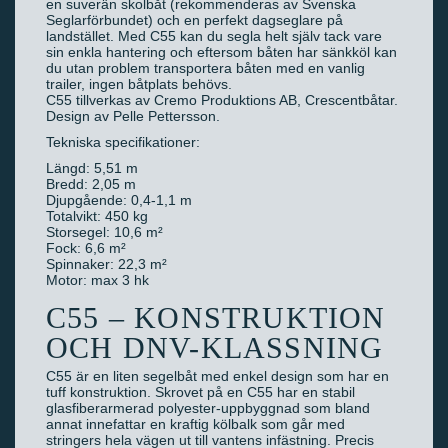
en suverän skolbåt (rekommenderas av Svenska
Seglarförbundet) och en perfekt dagseglare på
landstället. Med C55 kan du segla helt själv tack vare
sin enkla hantering och eftersom båten har sänkköl kan
du utan problem transportera båten med en vanlig
trailer, ingen båtplats behövs.
C55 tillverkas av Cremo Produktions AB, Crescentbåtar.
Design av Pelle Pettersson.
Tekniska specifikationer:
Längd: 5,51 m
Bredd: 2,05 m
Djupgående: 0,4-1,1 m
Totalvikt: 450 kg
Storsegel: 10,6 m²
Fock: 6,6 m²
Spinnaker: 22,3 m²
Motor: max 3 hk
C55 – KONSTRUKTION
OCH DNV-KLASSNING
C55 är en liten segelbåt med enkel design som har en
tuff konstruktion. Skrovet på en C55 har en stabil
glasfiberarmerad polyester-uppbyggnad som bland
annat innefattar en kraftig kölbalk som går med
stringers hela vägen ut till vantens infästning. Precis