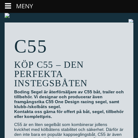
MENY
C55
KÖP C55 – DEN
PERFEKTA
INSTEGSBÅTEN
Boding Segel är återförsäljare av C55 båt, trailer och
tillbehör. Vi designar och producerar även
framgångsrika C55 One Design racing segel, samt
klubb-/skolbåts segel.
Kontakta oss gärna för offert på båt, segel, tillbehör
eller komplettpris.
C55 är en liten segelbåt som kombinerar jollens
kvickhet med kölbåtens stabilitet och säkerhet. Därför är
den inte bara en populär kappseglingsbåt, C55 är även