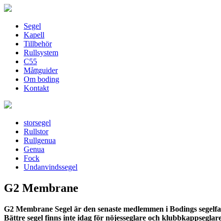
Segel
Kapell
Tillbehör
Rullsystem
C55
Måttguider
Om boding
Kontakt
storsegel
Rullstor
Rullgenua
Genua
Fock
Undanvindssegel
G2 Membrane
G2 Membrane Segel är den senaste medlemmen i Bodings segelfamil
Bättre segel finns inte idag för nöjesseglare och klubbkappsegla