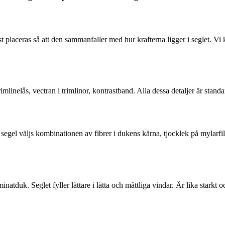
placeras så att den sammanfaller med hur krafterna ligger i seglet. Vi k
nelås, vectran i trimlinor, kontrastband. Alla dessa detaljer är standa
gel väljs kombinationen av fibrer i dukens kärna, tjocklek på mylarfilmer
aminatduk. Seglet fyller lättare i lätta och måttliga vindar. Är lika starkt 