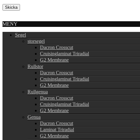
MENY
Segel
storsegel
Dacron Crosscut
Cruisinglaminat Triradial
G2 Membrane
Rullstor
Dacron Crosscut
Cruisinglaminat Triradial
G2 Membrane
Rullgenua
Dacron Crosscut
Cruisinglaminat Triradial
G2 Membrane
Genua
Dacron Crosscut
Laminat Triradial
G2 Membrane