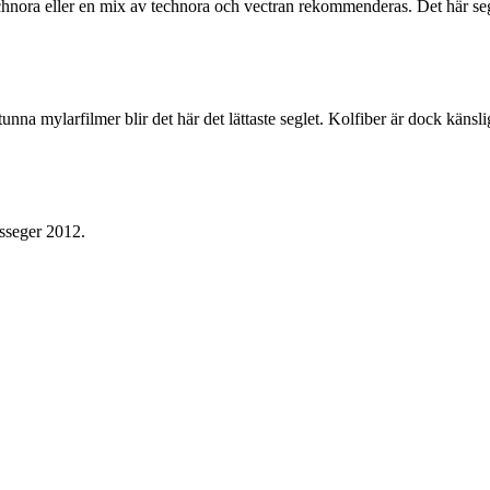
chnora eller en mix av technora och vectran rekommenderas. Det här segle
na mylarfilmer blir det här det lättaste seglet. Kolfiber är dock känslig 
ssseger 2012.