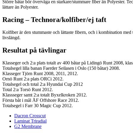
Större båtar bör överväga en starkare/stummare fiber än Polyester. Te
lättare än Polyester.
Racing – Technora/kolfiber/ej taft
Kolfiber är den stummaste och lättaste fibern, och i kombination med tun
livslängd.
Resultat på tävlingar
Klasseger och 2:a plats totalt av 400 båtar på Lidingö Runt 2008, kla
Totalsegel lilla banan Faerder Seilasen i Oslo (150 båtar) 2008.
Klasseger Tjörn Runt 2008, 2011, 2012.
Ornö Runt 2:a plats ORCi 2012.
Totalsegel och total 2:a Hyundai Cup 2012
Total 2:a Torsö Runt 2012.
Klassseger samt 2:a totalt Byxelkroken 2012.
Första båt i mål ÅF Offshore Race 2012.
Totalsegel i Farr 30 Magic Cup 2012.
Dacron Crosscut
Laminat Triradial
G2 Membrane