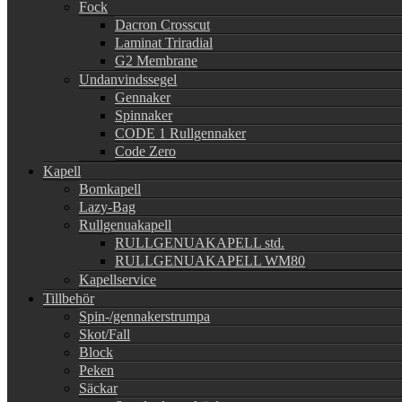
Fock
Dacron Crosscut
Laminat Triradial
G2 Membrane
Undanvindssegel
Gennaker
Spinnaker
CODE 1 Rullgennaker
Code Zero
Kapell
Bomkapell
Lazy-Bag
Rullgenuakapell
RULLGENUAKAPELL std.
RULLGENUAKAPELL WM80
Kapellservice
Tillbehör
Spin-/gennakerstrumpa
Skot/Fall
Block
Peken
Säckar