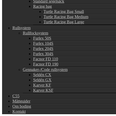
Standard segelsäck
Racing bag
Turtle Racing Bag Small
Turtle Racing Bag Medium
Turtle Racing Bag Large
Rullsystem
Rullfocksystem
Furlex 50S
Furlex 104S
Furlex 204S
Furlex 304S
Facnor FD 110
Facnor FD 190
Gennaker-/Code rullsystem
Seldén CX
Seldén GX
Karver KF
Karver KSF
C55
Måttguider
Om boding
Kontakt