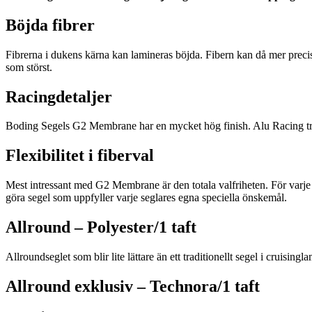
Böjda fibrer
Fibrerna i dukens kärna kan lamineras böjda. Fibern kan då mer precist 
som störst.
Racingdetaljer
Boding Segels G2 Membrane har en mycket hög finish. Alu Racing trimli
Flexibilitet i fiberval
Mest intressant med G2 Membrane är den totala valfriheten. För varje se
göra segel som uppfyller varje seglares egna speciella önskemål.
Allround – Polyester/1 taft
Allroundseglet som blir lite lättare än ett traditionellt segel i cruisingl
Allround exklusiv – Technora/1 taft