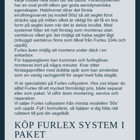
varje modell hela tiden blir lite bättre. Furlexsystemen
har en oval profil vilken ger goda aerodynamiska
egenskaper. Halshornet slirar det första
inrullningsvarvet (ej modell 50s) så att seglet först
sträcks upp på mitten vilket är viktigt för att få en bra
form på seglet även när det är delvis inrullat. Med
systemet följer ett nytt förstag som monteras utan
vantskruv vilket gör det möjligt att halsa seglet lågt
(inbuggd vantskruv finns som tillval från Furlex 104s och
uppåt).
Furlex även möjlig att montera under däck i en
ankarbox.
För kappseglaren kan trumman och furlinglinan
monteras bort på några minuter. Kvar sitter
förstagsprofilen med dubbla spår som kan användas
som en vanlig racingprofil för segel med fulla staglik.
Vi är specialister på Furlex rullsystem. Hos oss köper du
alltid Furlex till ett mycket förmånligt pris, både separat
eller som paket. Vi utför även montering, service och
reparation.
Vi säljer Furlex rullsystem från minsta modellen ’50s’
och uppåt. Fyll i formuläret, så hjälper vi dig hitta rätt
rullstem till just din segelbåt.
KÖP FURLEX SYSTEM I
PAKET