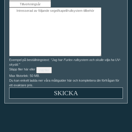
Exempel på beställningstext:
“Jag har Furlex rullsystem och skulle vilja ha UV-
skydd.”
Släpp filer här eller
Välj filer
Max filstorlek: 50 MB.
Du kan enkelt ladda ner våra måttguider här och komplettera din förfrågan för
ett exaktare pris.