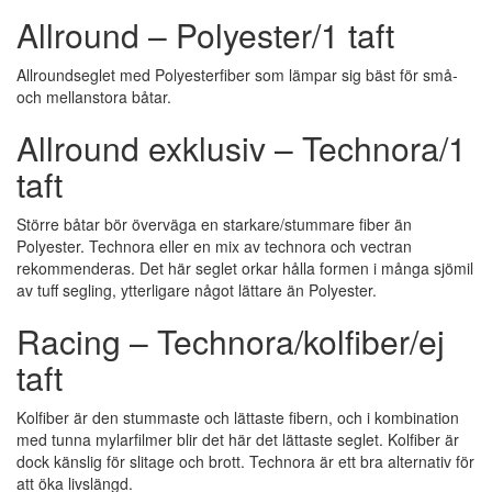
Allround – Polyester/1 taft
Allroundseglet med Polyesterfiber som lämpar sig bäst för små-
och mellanstora båtar.
Allround exklusiv – Technora/1
taft
Större båtar bör överväga en starkare/stummare fiber än
Polyester. Technora eller en mix av technora och vectran
rekommenderas. Det här seglet orkar hålla formen i många sjömil
av tuff segling, ytterligare något lättare än Polyester.
Racing – Technora/kolfiber/ej
taft
Kolfiber är den stummaste och lättaste fibern, och i kombination
med tunna mylarfilmer blir det här det lättaste seglet. Kolfiber är
dock känslig för slitage och brott. Technora är ett bra alternativ för
att öka livslängd.