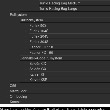
Turtle Racing Bag Medium
Turtle Racing Bag Large
Rullsystem
Rullfocksystem
Furlex 50S
Furlex 104S
Furlex 204S
Furlex 304S
Facnor FD 110
Facnor FD 190
Gennaker-/Code rullsystem
Seldén CX
Seldén GX
Karver KF
Karver KSF
C55
Måttguider
Om boding
Kontakt
Vi använder cookies för att se till att vi ger dig den bästa upplevelsen