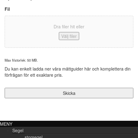
Fil
Dra filer hit eller
Välj filer
Max filstorlek: 50 MB.
Du kan enkelt ladda ner våra måttguider här och komplettera din
förfrågan för ett exaktare pris.
MENY
Segel
storsegel