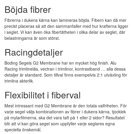
Böjda fibrer
Fibrerna i dukens kärna kan lamineras böjda. Fibern kan då mer
precist placeras så att den sammanfaller med hur krafterna ligger
i seglet. Vi kan även öka fibertätheten i olika delar av seglet, där
belastningarna är som störst.
Racingdetaljer
Boding Segels G2 Membrane har en mycket hög finish. Alu
Racing trimlinelås, vectran i trimlinor, kontrastband … alla dessa
detaljer är standard. Som tillval finns exempelvis 2:1 utväxling för
trimlina akterlik.
Flexibilitet i fiberval
Mest intressant med G2 Membrane är den totala valfriheten. För
varje segel väljs kombinationen av fibrer i dukens kärna, tjocklek
på mylarfilmerna, ska det vara taft på 1 eller 2 sidor? Resultatet
blir att vi kan göra segel som uppfyller varje seglares egna
speciella önskemål.