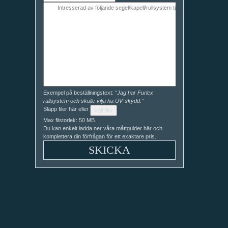
Exempel på beställningstext:
“Jag har Furlex
rullsystem och skulle vilja ha UV-skydd.”
Släpp filer här eller
Välj filer
Max filstorlek: 50 MB.
Du kan enkelt ladda ner våra måttguider här och
komplettera din förfrågan för ett exaktare pris.