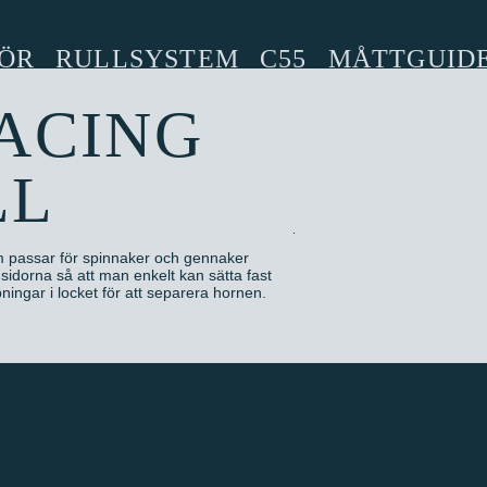
ÖR
RULLSYSTEM
C55
MÅTTGUID
ACING
LL
m passar för spinnaker och gennaker
idorna så att man enkelt kan sätta fast
ningar i locket för att separera hornen.