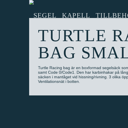
SEGEL
KAPELL
TILLBEH
TURTLE R
BAG SMA
Turtle Racing bag är en boxformad segelsäck so
samt Code 0/Code1. Den har karbinhakar på långs
säcken i mantåget vid hissning/rivning. 3 olika öpp
Ventilationsnät i botten.