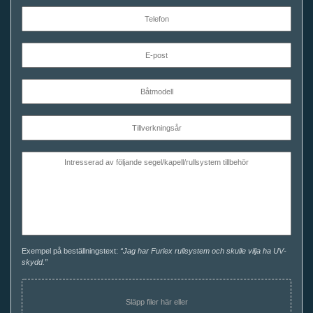
Exempel på beställningstext:
“Jag har Furlex rullsystem och skulle vilja ha UV-
skydd.”
Släpp filer här eller