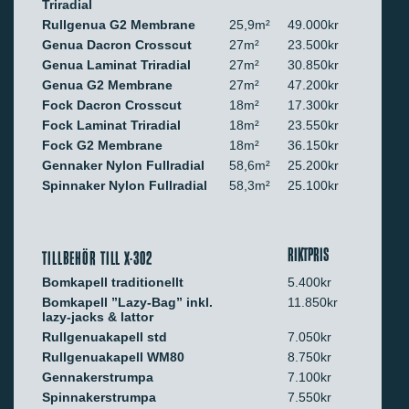
Triradial
Rullgenua G2 Membrane
25,9m²
49.000kr
Genua Dacron Crosscut
27m²
23.500kr
Genua Laminat Triradial
27m²
30.850kr
Genua G2 Membrane
27m²
47.200kr
Fock Dacron Crosscut
18m²
17.300kr
Fock Laminat Triradial
18m²
23.550kr
Fock G2 Membrane
18m²
36.150kr
Gennaker Nylon Fullradial
58,6m²
25.200kr
Spinnaker Nylon Fullradial
58,3m²
25.100kr
RIKTPRIS
TILLBEHÖR TILL X-302
Bomkapell traditionellt
5.400kr
Bomkapell ”Lazy-Bag” inkl.
11.850kr
lazy-jacks & lattor
Rullgenuakapell std
7.050kr
Rullgenuakapell WM80
8.750kr
Gennakerstrumpa
7.100kr
Spinnakerstrumpa
7.550kr