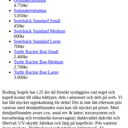
Gennakerstrumpa
4.750kr
Spinnakerstrumpa
5.050kr
Segelsäck Standard Small
450kr
Segelsäck Standard Medium
600kr
Segelsäck Standard Large
700kr
Turtle Racing Bag Small
2.400kr
Turtle Racing Bag Medium
2.700kr
Turtle Racing Bag Large
3.000kr
Boding Segels har i 25 års tid försökt synliggöra vad segel och
kapell kostar till olika båttyper, dels i annonser och dels på web. Vi
har fått mycket uppskattning för detta! Det är inte lätt eftersom pris
varierar med detaljutföranden som kan slå mycket på priset. Med
detaljutföranden avses t.ex. antal rev & lattor; travarsystem och
travarbeslag och eventuella travarvagnar; dukkvalitet dukvikt och
fiberval; UV-skydd; fabrikat och färg på kapellväv. Pris varierar