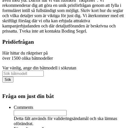
även med yta. Därför har vi valt rubriken "riktpriser". Vi
rekommenderar dig att göra en unik prisförfrågan genom att fylla i
formuläret intill så fullständigt som möjligt. Skriv kort hur du seglar
och vilka detaljer som är viktiga för just dig. Vi återkommer med ett
skriftligt förslag där vi ofta kan erbjuda attraktiva
kampanjerbjudanden och där detaljutföranden är beskrivna och
prissatta. Tveka inte att kontakta Boding Segel.
Prisförfrågan
Här hittar du riktpriser på
över 1500 olika båtmodeller
Var vänlig, ange din båtmodell i sökrutan
Fråga om just din båt
Comments
Detta fält används för valideringsändamål och ska lämnas
oförändrat.