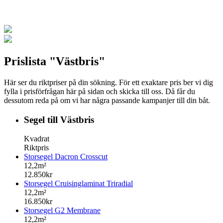
Prislista "Västbris"
Här ser du riktpriser på din sökning. För ett exaktare pris ber vi dig
fylla i prisförfrågan här på sidan och skicka till oss. Då får du
dessutom reda på om vi har några passande kampanjer till din båt.
Segel till Västbris
Kvadrat
Riktpris
Storsegel Dacron Crosscut
12,2m²
12.850kr
Storsegel Cruisinglaminat Triradial
12,2m²
16.850kr
Storsegel G2 Membrane
12,2m²