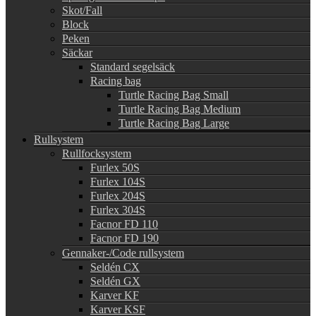
Skot/Fall
Block
Peken
Säckar
Standard segelsäck
Racing bag
Turtle Racing Bag Small
Turtle Racing Bag Medium
Turtle Racing Bag Large
Rullsystem
Rullfocksystem
Furlex 50S
Furlex 104S
Furlex 204S
Furlex 304S
Facnor FD 110
Facnor FD 190
Gennaker-/Code rullsystem
Seldén CX
Seldén GX
Karver KF
Karver KSF