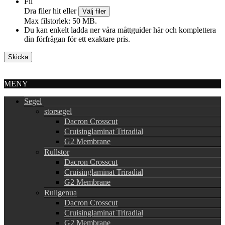
Fil
Dra filer hit eller
Välj filer
Max filstorlek: 50 MB.
Du kan enkelt ladda ner våra måttguider här och komplettera
din förfrågan för ett exaktare pris.
MENY
Segel
storsegel
Dacron Crosscut
Cruisinglaminat Triradial
G2 Membrane
Rullstor
Dacron Crosscut
Cruisinglaminat Triradial
G2 Membrane
Rullgenua
Dacron Crosscut
Cruisinglaminat Triradial
G2 Membrane