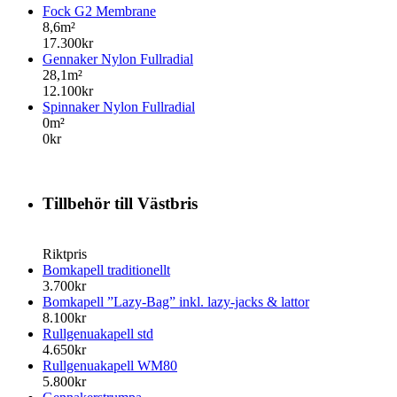
Fock G2 Membrane
8,6m²
17.300kr
Gennaker Nylon Fullradial
28,1m²
12.100kr
Spinnaker Nylon Fullradial
0m²
0kr
Tillbehör till Västbris
Riktpris
Bomkapell traditionellt
3.700kr
Bomkapell ”Lazy-Bag” inkl. lazy-jacks & lattor
8.100kr
Rullgenuakapell std
4.650kr
Rullgenuakapell WM80
5.800kr