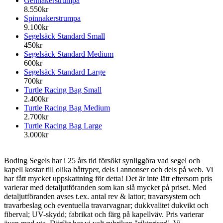
Gennakerstrumpa
8.550kr
Spinnakerstrumpa
9.100kr
Segelsäck Standard Small
450kr
Segelsäck Standard Medium
600kr
Segelsäck Standard Large
700kr
Turtle Racing Bag Small
2.400kr
Turtle Racing Bag Medium
2.700kr
Turtle Racing Bag Large
3.000kr
Boding Segels har i 25 års tid försökt synliggöra vad segel och
kapell kostar till olika båttyper, dels i annonser och dels på web. Vi
har fått mycket uppskattning för detta! Det är inte lätt eftersom pris
varierar med detaljutföranden som kan slå mycket på priset. Med
detaljutföranden avses t.ex. antal rev & lattor; travarsystem och
travarbeslag och eventuella travarvagnar; dukkvalitet dukvikt och
fiberval; UV-skydd; fabrikat och färg på kapellväv. Pris varierar