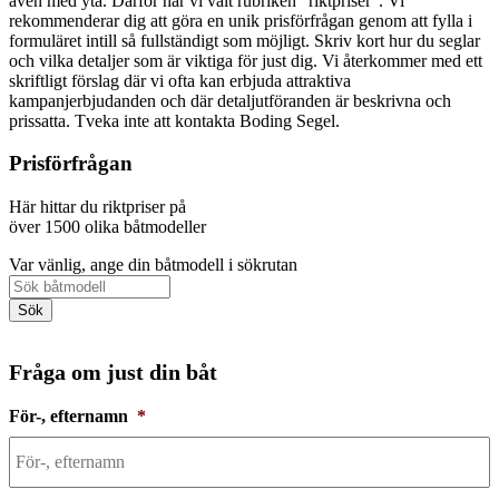
även med yta. Därför har vi valt rubriken "riktpriser". Vi
rekommenderar dig att göra en unik prisförfrågan genom att fylla i
formuläret intill så fullständigt som möjligt. Skriv kort hur du seglar
och vilka detaljer som är viktiga för just dig. Vi återkommer med ett
skriftligt förslag där vi ofta kan erbjuda attraktiva
kampanjerbjudanden och där detaljutföranden är beskrivna och
prissatta. Tveka inte att kontakta Boding Segel.
Prisförfrågan
Här hittar du riktpriser på
över 1500 olika båtmodeller
Var vänlig, ange din båtmodell i sökrutan
Fråga om just din båt
För-, efternamn
*