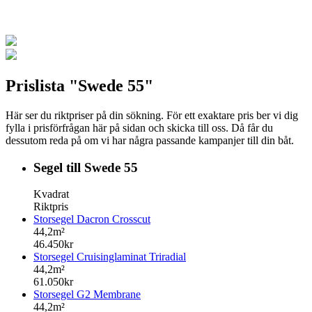
Prislista "Swede 55"
Här ser du riktpriser på din sökning. För ett exaktare pris ber vi dig
fylla i prisförfrågan här på sidan och skicka till oss. Då får du
dessutom reda på om vi har några passande kampanjer till din båt.
Segel till Swede 55
Kvadrat
Riktpris
Storsegel Dacron Crosscut
44,2m²
46.450kr
Storsegel Cruisinglaminat Triradial
44,2m²
61.050kr
Storsegel G2 Membrane
44,2m²