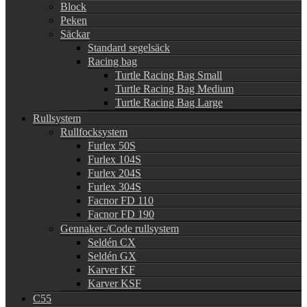
Block
Peken
Säckar
Standard segelsäck
Racing bag
Turtle Racing Bag Small
Turtle Racing Bag Medium
Turtle Racing Bag Large
Rullsystem
Rullfocksystem
Furlex 50S
Furlex 104S
Furlex 204S
Furlex 304S
Facnor FD 110
Facnor FD 190
Gennaker-/Code rullsystem
Seldén CX
Seldén GX
Karver KF
Karver KSF
C55