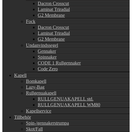
Dacron Crosscut
Laminat Triradial
G2 Membrane
Fock
Dacron Crosscut
Laminat Triradial
G2 Membrane
Undanvindssegel
Gennaker
Spinnaker
CODE 1 Rullgennaker
Code Zero
Kapell
Bomkapell
Lazy-Bag
Rullgenuakapell
RULLGENUAKAPELL std.
RULLGENUAKAPELL WM80
Kapellservice
Tillbehör
Spin-/gennakerstrumpa
Skot/Fall