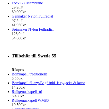
Fock G2 Membrane
29,9m²
60.000kr
Gennaker Nylon Fullradial
97,5m²
41.950kr
Spinnaker Nylon Fullradial
126,9m²
54.600kr
Tillbehör till Swede 55
Riktpris
Bomkapell traditionellt
6.550kr
Bomkapell ”Lazy-Bag” inkl. lazy-jacks & lattor
14.250kr
Rullgenuakapell std
8.450kr
Rullgenuakapell WM80
10.500kr