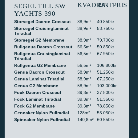
KVADRAT
RIKTPRIS
SEGEL TILL SW
YACHTS 390
Storsegel Dacron Crosscut
38,9m²
40.850kr
Storsegel Cruisinglaminat
38,9m²
53.750kr
Triradial
Storsegel G2 Membrane
38,9m²
79.700kr
Rullgenua Dacron Crosscut
56,5m²
50.850kr
Rullgenua Cruisinglaminat
56,5m²
67.950kr
Triradial
Rullgenua G2 Membrane
56,5m²
106.800kr
Genua Dacron Crosscut
58,9m²
51.250kr
Genua Laminat Triradial
58,9m²
67.250kr
Genua G2 Membrane
58,9m²
103.000kr
Fock Dacron Crosscut
39,3m²
37.800kr
Fock Laminat Triradial
39,3m²
51.350kr
Fock G2 Membrane
39,3m²
78.850kr
Gennaker Nylon Fullradial
128m²
55.050kr
Spinnaker Nylon Fullradial
140,8m²
60.550kr