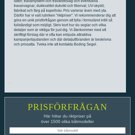
lattor; travarsystem och travarbeslag och eventuella
travarvagnar; dukkvalitet dukvikt och fiberval; UV-skydd;
fabrikat och färg på kapellväv. Pris varierar även med yta.
Därför har vi valt rubriken "riktpriser". Vi rekommenderar dig att
göra en unik prisförfrågan genom att fylla i formuläret intill så
fullständigt som möjligt. Skriv kort hur du seglar och vilka
detaljer som är viktiga för just dig. Vi återkommer med ett
skriftligt förslag där vi ofta kan erbjuda attraktiva
kampanjerbjudanden och där detaljutföranden är beskrivna
och prissatta. Tveka inte att kontakta Boding Segel.
PRISFÖRFRÅGAN
Här hittar du riktpriser på
över 1500 olika båtmodeller