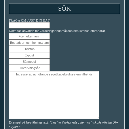
FRÅGA OM JUST DIN BÅT
Detta fält används för valideringsändamål och ska lämnas oförändrat.
Exempel på beställningstext:
“Jag har Furlex rullsystem och skulle vilja ha UV-
skydd.”