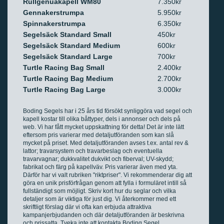
Rullgenuakapell WM80
7.350kr
Gennakerstrumpa
5.950kr
Spinnakerstrumpa
6.350kr
Segelsäck Standard Small
450kr
Segelsäck Standard Medium
600kr
Segelsäck Standard Large
700kr
Turtle Racing Bag Small
2.400kr
Turtle Racing Bag Medium
2.700kr
Turtle Racing Bag Large
3.000kr
Boding Segels har i 25 års tid försökt synliggöra vad segel och
kapell kostar till olika båttyper, dels i annonser och dels på
web. Vi har fått mycket uppskattning för detta! Det är inte lätt
eftersom pris varierar med detaljutföranden som kan slå
mycket på priset. Med detaljutföranden avses t.ex. antal rev &
lattor; travarsystem och travarbeslag och eventuella
travarvagnar; dukkvalitet dukvikt och fiberval; UV-skydd;
fabrikat och färg på kapellväv. Pris varierar även med yta.
Därför har vi valt rubriken "riktpriser". Vi rekommenderar dig att
göra en unik prisförfrågan genom att fylla i formuläret intill så
fullständigt som möjligt. Skriv kort hur du seglar och vilka
detaljer som är viktiga för just dig. Vi återkommer med ett
skriftligt förslag där vi ofta kan erbjuda attraktiva
kampanjerbjudanden och där detaljutföranden är beskrivna
och prissatta. Tveka inte att kontakta Boding Segel.