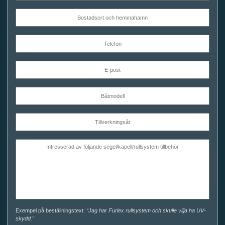
Exempel på beställningstext:
“Jag har Furlex rullsystem och skulle vilja ha UV-
skydd.”