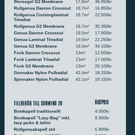
Storsegel G2 Membrane
17,6m²
36.050kr
Rullgenua Dacron Crosscut
18,7m²
16.850kr
Rullgenua Cruisinglaminat
18,7m²
22.500kr
Triradial
Rullgenua G2 Membrane
18,7m²
35.350kr
Genua Dacron Crosscut
19,5m²
17.000kr
Genua Laminat Triradial
19,5m²
22.250kr
Genua G2 Membrane
19,5m²
34.100kr
Fock Dacron Crosscut
13m²
12.500kr
Fock Laminat Triradial
13m²
17.000kr
Fock G2 Membrane
13m²
26.100kr
Gennaker Nylon Fullradial
42,4m²
18.250kr
Spinnaker Nylon Fullradial
42,1m²
18.150kr
RIKTPRIS
TILLBEHÖR TILL SUNWIND 26
Bomkapell traditionellt
4.050kr
Bomkapell ”Lazy-Bag” inkl.
8.900kr
lazy-jacks & lattor
Rullgenuakapell std
5.900kr