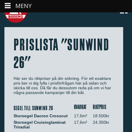
MENY
PRISLISTA "SUNWIND
26"
Här ser du riktpriser på din sökning. För ett exaktare
pris ber vi dig fylla i prisförfrågan här på sidan och
skicka till oss. Då får du dessutom reda på om vi har
några passande kampanjer till din båt.
KVADRAT
RIKTPRIS
SEGEL TILL SUNWIND 26
Storsegel Dacron Crosscut
17,6m²
18.500kr
Storsegel Cruisinglaminat
17,6m²
24.350kr
Triradial