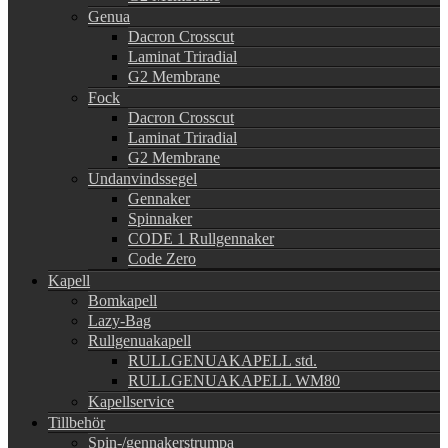
Genua
Dacron Crosscut
Laminat Triradial
G2 Membrane
Fock
Dacron Crosscut
Laminat Triradial
G2 Membrane
Undanvindssegel
Gennaker
Spinnaker
CODE 1 Rullgennaker
Code Zero
Kapell
Bomkapell
Lazy-Bag
Rullgenuakapell
RULLGENUAKAPELL std.
RULLGENUAKAPELL WM80
Kapellservice
Tillbehör
Spin-/gennakerstrumpa