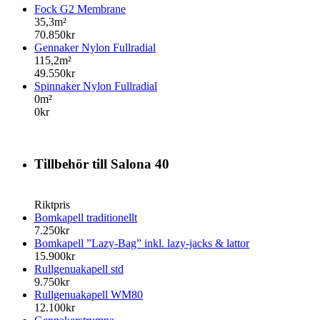
Fock G2 Membrane
35,3m²
70.850kr
Gennaker Nylon Fullradial
115,2m²
49.550kr
Spinnaker Nylon Fullradial
0m²
0kr
Tillbehör till Salona 40
Riktpris
Bomkapell traditionellt
7.250kr
Bomkapell ”Lazy-Bag” inkl. lazy-jacks & lattor
15.900kr
Rullgenuakapell std
9.750kr
Rullgenuakapell WM80
12.100kr