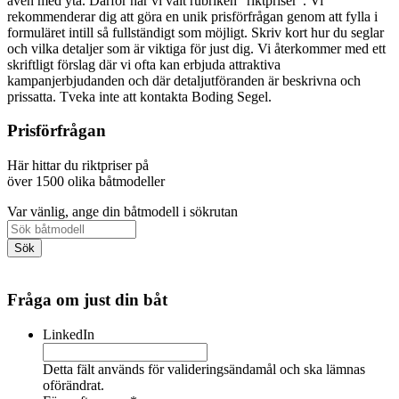
även med yta. Därför har vi valt rubriken "riktpriser". Vi
rekommenderar dig att göra en unik prisförfrågan genom att fylla i
formuläret intill så fullständigt som möjligt. Skriv kort hur du seglar
och vilka detaljer som är viktiga för just dig. Vi återkommer med ett
skriftligt förslag där vi ofta kan erbjuda attraktiva
kampanjerbjudanden och där detaljutföranden är beskrivna och
prissatta. Tveka inte att kontakta Boding Segel.
Prisförfrågan
Här hittar du riktpriser på
över 1500 olika båtmodeller
Var vänlig, ange din båtmodell i sökrutan
Fråga om just din båt
LinkedIn
Detta fält används för valideringsändamål och ska lämnas
oförändrat.