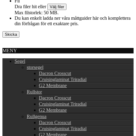
Fil
Dra filer hit eller
Välj filer
Max filstorlek: 50 MB.
Du kan enkelt ladda ner våra måttguider här och komplettera
din förfrågan för ett exaktare pris.
MENY
Segel
storsegel
Dacron Crosscut
Cruisinglaminat Triradial
G2 Membrane
Rullstor
Dacron Crosscut
Cruisinglaminat Triradial
G2 Membrane
Rullgenua
Dacron Crosscut
Cruisinglaminat Triradial
G2 Membrane