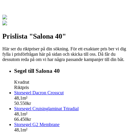
Prislista "Salona 40"
Här ser du riktpriser på din sökning. För ett exaktare pris ber vi dig
fylla i prisförfrågan här på sidan och skicka till oss. Då får du
dessutom reda på om vi har några passande kampanjer till din båt.
Segel till Salona 40
Kvadrat
Riktpris
Storsegel Dacron Crosscut
48,1m²
50.550kr
Storsegel Cruisinglaminat Triradial
48,1m²
66.450kr
Storsegel G2 Membrane
48,1m²