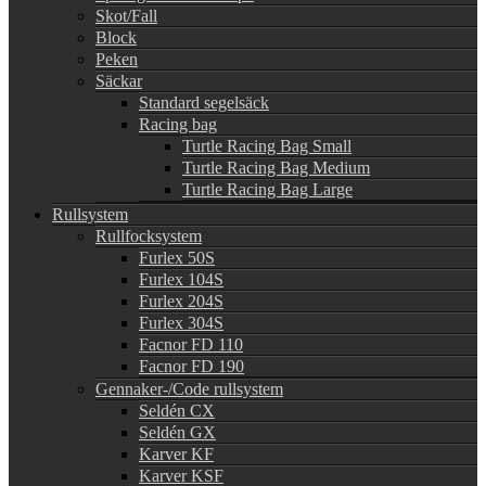
Skot/Fall
Block
Peken
Säckar
Standard segelsäck
Racing bag
Turtle Racing Bag Small
Turtle Racing Bag Medium
Turtle Racing Bag Large
Rullsystem
Rullfocksystem
Furlex 50S
Furlex 104S
Furlex 204S
Furlex 304S
Facnor FD 110
Facnor FD 190
Gennaker-/Code rullsystem
Seldén CX
Seldén GX
Karver KF
Karver KSF