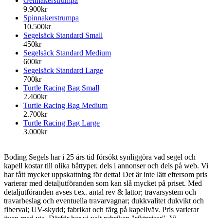
Gennakerstrumpa
9.900kr
Spinnakerstrumpa
10.500kr
Segelsäck Standard Small
450kr
Segelsäck Standard Medium
600kr
Segelsäck Standard Large
700kr
Turtle Racing Bag Small
2.400kr
Turtle Racing Bag Medium
2.700kr
Turtle Racing Bag Large
3.000kr
Boding Segels har i 25 års tid försökt synliggöra vad segel och
kapell kostar till olika båttyper, dels i annonser och dels på web. Vi
har fått mycket uppskattning för detta! Det är inte lätt eftersom pris
varierar med detaljutföranden som kan slå mycket på priset. Med
detaljutföranden avses t.ex. antal rev & lattor; travarsystem och
travarbeslag och eventuella travarvagnar; dukkvalitet dukvikt och
fiberval; UV-skydd; fabrikat och färg på kapellväv. Pris varierar