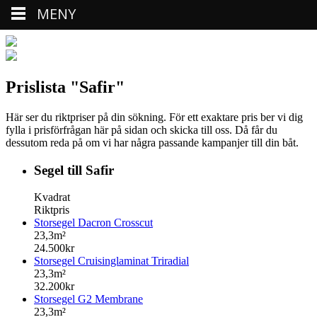
MENY
Prislista "Safir"
Här ser du riktpriser på din sökning. För ett exaktare pris ber vi dig
fylla i prisförfrågan här på sidan och skicka till oss. Då får du
dessutom reda på om vi har några passande kampanjer till din båt.
Segel till Safir
Kvadrat
Riktpris
Storsegel Dacron Crosscut
23,3m²
24.500kr
Storsegel Cruisinglaminat Triradial
23,3m²
32.200kr
Storsegel G2 Membrane
23,3m²