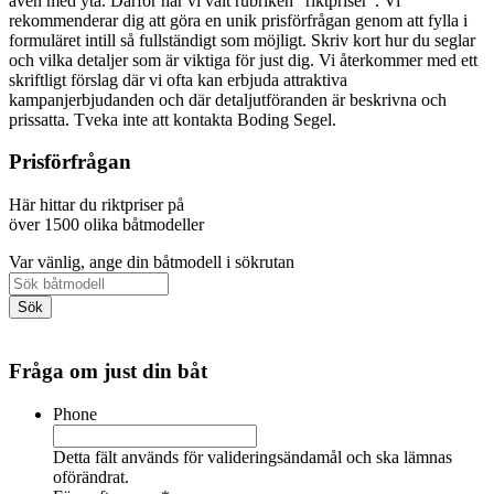
även med yta. Därför har vi valt rubriken "riktpriser". Vi
rekommenderar dig att göra en unik prisförfrågan genom att fylla i
formuläret intill så fullständigt som möjligt. Skriv kort hur du seglar
och vilka detaljer som är viktiga för just dig. Vi återkommer med ett
skriftligt förslag där vi ofta kan erbjuda attraktiva
kampanjerbjudanden och där detaljutföranden är beskrivna och
prissatta. Tveka inte att kontakta Boding Segel.
Prisförfrågan
Här hittar du riktpriser på
över 1500 olika båtmodeller
Var vänlig, ange din båtmodell i sökrutan
Fråga om just din båt
Phone
Detta fält används för valideringsändamål och ska lämnas
oförändrat.