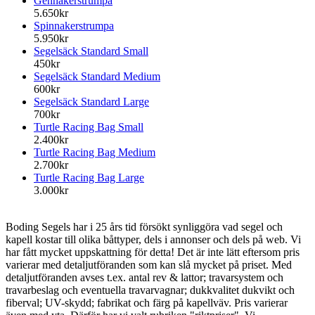
Gennakerstrumpa
5.650kr
Spinnakerstrumpa
5.950kr
Segelsäck Standard Small
450kr
Segelsäck Standard Medium
600kr
Segelsäck Standard Large
700kr
Turtle Racing Bag Small
2.400kr
Turtle Racing Bag Medium
2.700kr
Turtle Racing Bag Large
3.000kr
Boding Segels har i 25 års tid försökt synliggöra vad segel och
kapell kostar till olika båttyper, dels i annonser och dels på web. Vi
har fått mycket uppskattning för detta! Det är inte lätt eftersom pris
varierar med detaljutföranden som kan slå mycket på priset. Med
detaljutföranden avses t.ex. antal rev & lattor; travarsystem och
travarbeslag och eventuella travarvagnar; dukkvalitet dukvikt och
fiberval; UV-skydd; fabrikat och färg på kapellväv. Pris varierar