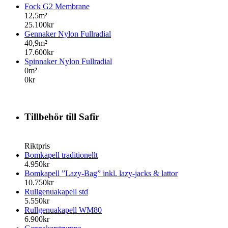
Fock G2 Membrane
12,5m²
25.100kr
Gennaker Nylon Fullradial
40,9m²
17.600kr
Spinnaker Nylon Fullradial
0m²
0kr
Tillbehör till Safir
Riktpris
Bomkapell traditionellt
4.950kr
Bomkapell ”Lazy-Bag” inkl. lazy-jacks & lattor
10.750kr
Rullgenuakapell std
5.550kr
Rullgenuakapell WM80
6.900kr