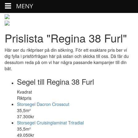
MENY
Prislista "Regina 38 Furl"
Här ser du riktpriser på din sökning. För ett exaktare pris ber vi
dig fylla i prisförfrågan här på sidan och skicka till oss. Då får du
dessutom reda på om vi har några passande kampanjer till din
båt.
Segel till Regina 38 Furl
Kvadrat
Riktpris
Storsegel Dacron Crosscut
35,5m²
37.300kr
Storsegel Cruisinglaminat Triradial
35,5m²
49.050kr