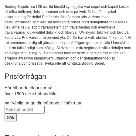
Boding Segels har i 25 års tid försökt synliggöra vad segel och kapell kostar
till olika båttyper, dels i annonser och dels på web. Vi har fått mycket
uppskattning för detta! Det är inte lätt eftersom pris varierar med
detaljutföranden som kan slå mycket på priset. Med detaljutföranden avses
t.ex. antal rev & lattor; travarsystem och travarbeslag och eventuella
travarvagnar; dukkvalitet dukvikt och fiberval; UV-skydd; fabrikat och färg på
kapellväv. Pris varierar även med yta. Därför har vi valt rubriken "riktpriser". Vi
rekommenderar dig att göra en unik prisförfrågan genom att fylla i formuläret
intill så fullständigt som möjligt. Skriv kort hur du seglar och vilka detaljer som
är viktiga för just dig. Vi återkommer med ett skriftligt förslag där vi ofta kan
erbjuda attraktiva kampanjerbjudanden och där detaljutföranden är
beskrivna och prissatta. Tveka inte att kontakta Boding Segel.
Prisförfrågan
Här hittar du riktpriser på
över 1500 olika båtmodeller
Var vänlig, ange din båtmodell i sökrutan