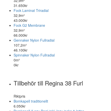
32,9m²
31.650kr
Fock Laminat Triradial
32,9m²
43.000kr
Fock G2 Membrane
32,9m²
66.000kr
Gennaker Nylon Fullradial
107,2m²
46.100kr
Spinnaker Nylon Fullradial
0m²
0kr
Tillbehör till Regina 38 Furl
Riktpris
Bomkapell traditionellt
6.050kr
Bomkapell ”Lazy-Bag” inkl. lazy-jacks & lattor