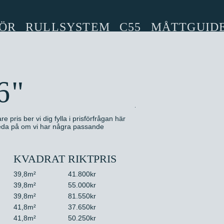
ÖR
RULLSYSTEM
C55
MÅTTGUID
6"
e pris ber vi dig fylla i prisförfrågan här
 reda på om vi har några passande
KVADRAT
RIKTPRIS
39,8m²
41.800kr
39,8m²
55.000kr
39,8m²
81.550kr
41,8m²
37.650kr
41,8m²
50.250kr