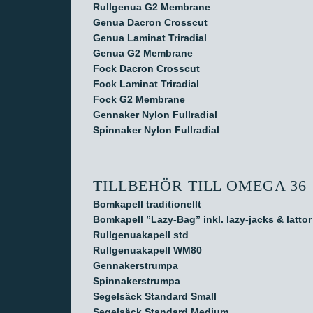
Rullgenua G2 Membrane
Genua Dacron Crosscut
Genua Laminat Triradial
Genua G2 Membrane
Fock Dacron Crosscut
Fock Laminat Triradial
Fock G2 Membrane
Gennaker Nylon Fullradial
Spinnaker Nylon Fullradial
TILLBEHÖR TILL OMEGA 36
Bomkapell traditionellt
Bomkapell ”Lazy-Bag” inkl. lazy-jacks & lattor
Rullgenuakapell std
Rullgenuakapell WM80
Gennakerstrumpa
Spinnakerstrumpa
Segelsäck Standard Small
Segelsäck Standard Medium