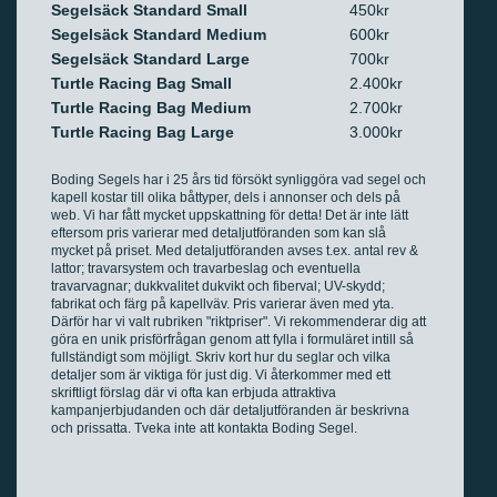
Segelsäck Standard Small
450kr
Segelsäck Standard Medium
600kr
Segelsäck Standard Large
700kr
Turtle Racing Bag Small
2.400kr
Turtle Racing Bag Medium
2.700kr
Turtle Racing Bag Large
3.000kr
Boding Segels har i 25 års tid försökt synliggöra vad segel och
kapell kostar till olika båttyper, dels i annonser och dels på
web. Vi har fått mycket uppskattning för detta! Det är inte lätt
eftersom pris varierar med detaljutföranden som kan slå
mycket på priset. Med detaljutföranden avses t.ex. antal rev &
lattor; travarsystem och travarbeslag och eventuella
travarvagnar; dukkvalitet dukvikt och fiberval; UV-skydd;
fabrikat och färg på kapellväv. Pris varierar även med yta.
Därför har vi valt rubriken "riktpriser". Vi rekommenderar dig att
göra en unik prisförfrågan genom att fylla i formuläret intill så
fullständigt som möjligt. Skriv kort hur du seglar och vilka
detaljer som är viktiga för just dig. Vi återkommer med ett
skriftligt förslag där vi ofta kan erbjuda attraktiva
kampanjerbjudanden och där detaljutföranden är beskrivna
och prissatta. Tveka inte att kontakta Boding Segel.