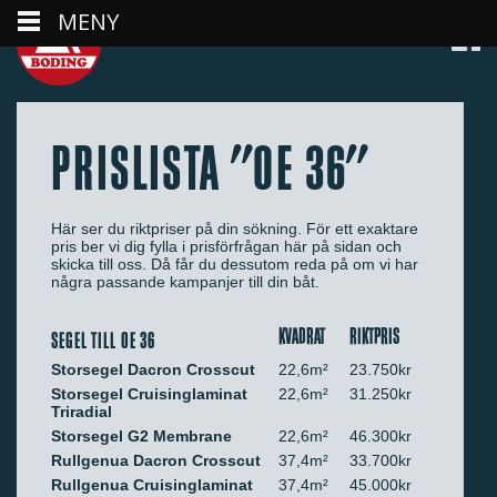
MENY
PRISLISTA "OE 36"
Här ser du riktpriser på din sökning. För ett exaktare
pris ber vi dig fylla i prisförfrågan här på sidan och
skicka till oss. Då får du dessutom reda på om vi har
några passande kampanjer till din båt.
KVADRAT
RIKTPRIS
SEGEL TILL OE 36
Storsegel Dacron Crosscut
22,6m²
23.750kr
Storsegel Cruisinglaminat
22,6m²
31.250kr
Triradial
Storsegel G2 Membrane
22,6m²
46.300kr
Rullgenua Dacron Crosscut
37,4m²
33.700kr
Rullgenua Cruisinglaminat
37,4m²
45.000kr