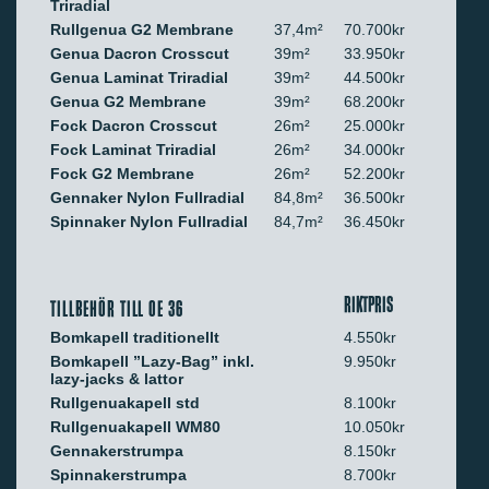
Triradial
Rullgenua G2 Membrane
37,4m²
70.700kr
Genua Dacron Crosscut
39m²
33.950kr
Genua Laminat Triradial
39m²
44.500kr
Genua G2 Membrane
39m²
68.200kr
Fock Dacron Crosscut
26m²
25.000kr
Fock Laminat Triradial
26m²
34.000kr
Fock G2 Membrane
26m²
52.200kr
Gennaker Nylon Fullradial
84,8m²
36.500kr
Spinnaker Nylon Fullradial
84,7m²
36.450kr
RIKTPRIS
TILLBEHÖR TILL OE 36
Bomkapell traditionellt
4.550kr
Bomkapell ”Lazy-Bag” inkl.
9.950kr
lazy-jacks & lattor
Rullgenuakapell std
8.100kr
Rullgenuakapell WM80
10.050kr
Gennakerstrumpa
8.150kr
Spinnakerstrumpa
8.700kr