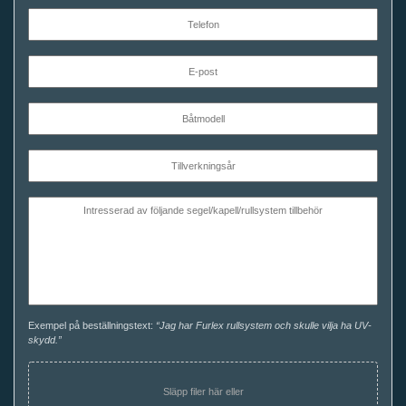
Exempel på beställningstext:
“Jag har Furlex rullsystem och skulle vilja ha UV-
skydd.”
Släpp filer här eller