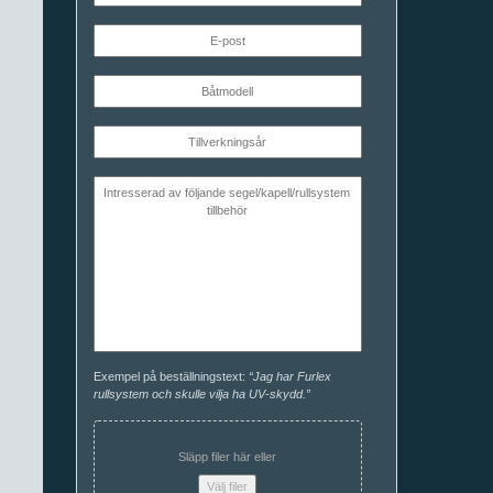
Exempel på beställningstext:
“Jag har Furlex
rullsystem och skulle vilja ha UV-skydd.”
Släpp filer här eller
Välj filer