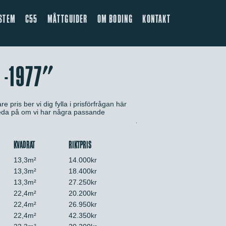
STEM
C55
MÅTTGUIDER
OM BODING
KONTAKT
 -1977"
e pris ber vi dig fylla i prisförfrågan här
 reda på om vi har några passande
KVADRAT
RIKTPRIS
13,3m²
14.000kr
13,3m²
18.400kr
13,3m²
27.250kr
22,4m²
20.200kr
22,4m²
26.950kr
22,4m²
42.350kr