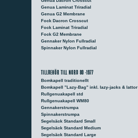
Genua Dacron Crosscut
Genua Laminat Triradial
Genua G2 Membrane
Fock Dacron Crosscut
Fock Laminat Triradial
Fock G2 Membrane
Gennaker Nylon Fullradial
Spinnaker Nylon Fullradial
TILLBEHÖR TILL NORD 80 -1977
Bomkapell traditionellt
Bomkapell ”Lazy-Bag” inkl. lazy-jacks & lattor
Rullgenuakapell std
Rullgenuakapell WM80
Gennakerstrumpa
Spinnakerstrumpa
Segelsäck Standard Small
Segelsäck Standard Medium
Segelsäck Standard Large