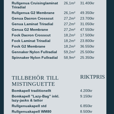
Rullgenua Cruisinglaminat
26,1m²
31.400kr
Triradial
Rullgenua G2 Membrane
26,1m²
49.350kr
Genua Dacron Crosscut
27,2m²
23.700kr
Genua Laminat Triradial
27,2m²
31.050kr
Genua G2 Membrane
27,2m²
47.550kr
Fock Dacron Crosscut
18,2m²
17.500kr
Fock Laminat Triradial
18,2m²
23.800kr
Fock G2 Membrane
18,2m²
36.550kr
Gennaker Nylon Fullradial
59,2m²
25.500kr
Spinnaker Nylon Fullradial
58,9m²
25.350kr
RIKTPRIS
TILLBEHÖR TILL
MISTINGUETTE
Bomkapell traditionellt
4.200kr
Bomkapell ”Lazy-Bag” inkl.
9.150kr
lazy-jacks & lattor
Rullgenuakapell std
6.850kr
Rullgenuakapell WM80
8.500kr