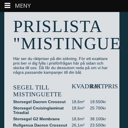
MENY
PRISLISTA
"MISTINGUE
Här ser du riktpriser på din sökning. För ett exaktare
pris ber vi dig fylla i prisförfrågan här på sidan och
skicka till oss. Då får du dessutom reda på om vi har
några passande kampanjer till din båt.
KVADRAT
RIKTPRIS
SEGEL TILL
MISTINGUETTE
Storsegel Dacron Crosscut
18,6m²
19.550kr
Storsegel Cruisinglaminat
18,6m²
25.700kr
Triradial
Storsegel G2 Membrane
18,6m²
38.100kr
Rullgenua Dacron Crosscut
26,1m²
23.500kr