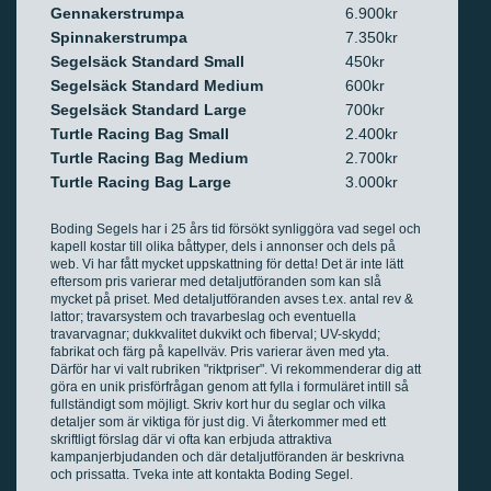
Gennakerstrumpa
6.900kr
Spinnakerstrumpa
7.350kr
Segelsäck Standard Small
450kr
Segelsäck Standard Medium
600kr
Segelsäck Standard Large
700kr
Turtle Racing Bag Small
2.400kr
Turtle Racing Bag Medium
2.700kr
Turtle Racing Bag Large
3.000kr
Boding Segels har i 25 års tid försökt synliggöra vad segel och
kapell kostar till olika båttyper, dels i annonser och dels på
web. Vi har fått mycket uppskattning för detta! Det är inte lätt
eftersom pris varierar med detaljutföranden som kan slå
mycket på priset. Med detaljutföranden avses t.ex. antal rev &
lattor; travarsystem och travarbeslag och eventuella
travarvagnar; dukkvalitet dukvikt och fiberval; UV-skydd;
fabrikat och färg på kapellväv. Pris varierar även med yta.
Därför har vi valt rubriken "riktpriser". Vi rekommenderar dig att
göra en unik prisförfrågan genom att fylla i formuläret intill så
fullständigt som möjligt. Skriv kort hur du seglar och vilka
detaljer som är viktiga för just dig. Vi återkommer med ett
skriftligt förslag där vi ofta kan erbjuda attraktiva
kampanjerbjudanden och där detaljutföranden är beskrivna
och prissatta. Tveka inte att kontakta Boding Segel.