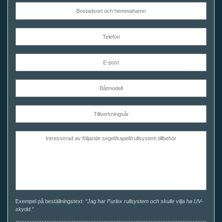
Exempel på beställningstext:
“Jag har Furlex rullsystem och skulle vilja ha UV-
skydd.”