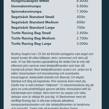
Rullgenuakapell WM80
8.400kr
Gennakerstrumpa
6.850kr
Spinnakerstrumpa
7.300kr
Segelsäck Standard Small
450kr
Segelsäck Standard Medium
600kr
Segelsäck Standard Large
700kr
Turtle Racing Bag Small
2.400kr
Turtle Racing Bag Medium
2.700kr
Turtle Racing Bag Large
3.000kr
Boding Segels har i 25 års tid försökt synliggöra vad segel och
kapell kostar till olika båttyper, dels i annonser och dels på
web. Vi har fått mycket uppskattning för detta! Det är inte lätt
eftersom pris varierar med detaljutföranden som kan slå
mycket på priset. Med detaljutföranden avses t.ex. antal rev &
lattor; travarsystem och travarbeslag och eventuella
travarvagnar; dukkvalitet dukvikt och fiberval; UV-skydd;
fabrikat och färg på kapellväv. Pris varierar även med yta.
Därför har vi valt rubriken "riktpriser". Vi rekommenderar dig att
göra en unik prisförfrågan genom att fylla i formuläret intill så
fullständigt som möjligt. Skriv kort hur du seglar och vilka
detaljer som är viktiga för just dig. Vi återkommer med ett
skriftligt förslag där vi ofta kan erbjuda attraktiva
kampanjerbjudanden och där detaljutföranden är beskrivna
och prissatta. Tveka inte att kontakta Boding Segel.