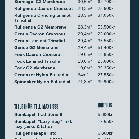
Storsegel G2 Membrane
30,6m²
62.700kr
Rullgenua Dacron Crosscut
28,3m²
25.500kr
Rullgenua Cruisinglaminat
28,3m²
34.050kr
Triradial
Rullgenua G2 Membrane
28,3m²
53.500kr
Genua Dacron Crosscut
29,4m²
25.600kr
Genua Laminat Triradial
29,4m²
33.550kr
Genua G2 Membrane
29,4m²
51.400kr
Fock Dacron Crosscut
19,6m²
18.850kr
Fock Laminat Triradial
19,6m²
25.600kr
Fock G2 Membrane
19,6m²
39.350kr
Gennaker Nylon Fullradial
64m²
27.550kr
Spinnaker Nylon Fullradial
71,8m²
30.900kr
RIKTPRIS
TILLBEHÖR TILL MAXI 999
Bomkapell traditionellt
5.800kr
Bomkapell ”Lazy-Bag” inkl.
12.650kr
lazy-jacks & lattor
Rullgenuakapell std
6.800kr