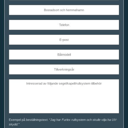
Exempel på beställningstext:
“Jag har Furlex rullsystem och skulle vilja ha UV-
skydd.”