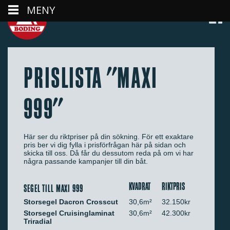
MENY
PRISLISTA "MAXI
999"
Här ser du riktpriser på din sökning. För ett exaktare
pris ber vi dig fylla i prisförfrågan här på sidan och
skicka till oss. Då får du dessutom reda på om vi har
några passande kampanjer till din båt.
KVADRAT
RIKTPRIS
SEGEL TILL MAXI 999
Storsegel Dacron Crosscut
30,6m²
32.150kr
Storsegel Cruisinglaminat
30,6m²
42.300kr
Triradial