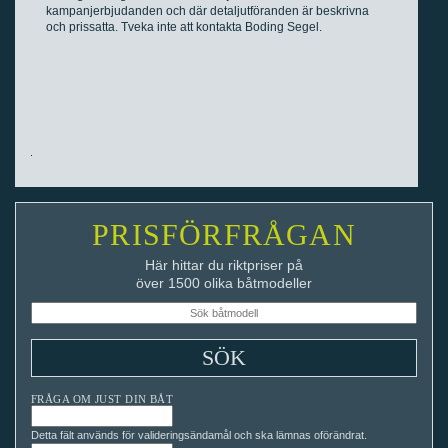
kampanjerbjudanden och där detaljutföranden är beskrivna
och prissatta. Tveka inte att kontakta Boding Segel.
PRISFÖRFRÅGAN
Här hittar du riktpriser på
över 1500 olika båtmodeller
FRÅGA OM JUST DIN BÅT
Detta fält används för valideringsändamål och ska lämnas oförändrat.