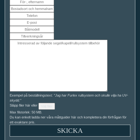
Exempel på beställningstext:
“Jag har Furlex rullsystem och skulle vilja ha UV-
skydd.”
Släpp filer här eller
Välj filer
Max filstorlek: 50 MB.
Du kan enkelt ladda ner våra måttguider här och komplettera din förfrågan för
ett exaktare pris.