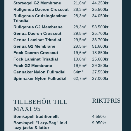
Storsegel G2 Membrane
21,6m²
44.250kr
Rullgenua Dacron Crosscut
28,3m²
25.500kr
Rullgenua Cruisinglaminat
28,3m²
34.050kr
Triradial
Rullgenua G2 Membrane
28,3m²
53.500kr
Genua Dacron Crosscut
29,5m²
25.700kr
Genua Laminat Triradial
29,5m²
33.700kr
Genua G2 Membrane
29,5m²
51.600kr
Fock Dacron Crosscut
19,6m²
18.850kr
Fock Laminat Triradial
19,6m²
25.600kr
Fock G2 Membrane
19,6m²
39.350kr
Gennaker Nylon Fullradial
64m²
27.550kr
Spinnaker Nylon Fullradial
62,7m²
27.000kr
RIKTPRIS
TILLBEHÖR TILL
MAXI 95
Bomkapell traditionellt
4.550kr
Bomkapell ”Lazy-Bag” inkl.
9.950kr
lazy-jacks & lattor