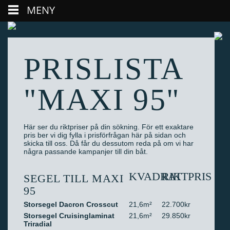
MENY
PRISLISTA
"MAXI 95"
Här ser du riktpriser på din sökning. För ett exaktare
pris ber vi dig fylla i prisförfrågan här på sidan och
skicka till oss. Då får du dessutom reda på om vi har
några passande kampanjer till din båt.
KVADRAT
RIKTPRIS
SEGEL TILL MAXI
95
Storsegel Dacron Crosscut
21,6m²
22.700kr
Storsegel Cruisinglaminat
21,6m²
29.850kr
Triradial