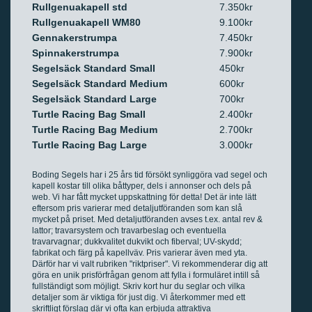
Rullgenuakapell std
7.350kr
Rullgenuakapell WM80
9.100kr
Gennakerstrumpa
7.450kr
Spinnakerstrumpa
7.900kr
Segelsäck Standard Small
450kr
Segelsäck Standard Medium
600kr
Segelsäck Standard Large
700kr
Turtle Racing Bag Small
2.400kr
Turtle Racing Bag Medium
2.700kr
Turtle Racing Bag Large
3.000kr
Boding Segels har i 25 års tid försökt synliggöra vad segel och
kapell kostar till olika båttyper, dels i annonser och dels på
web. Vi har fått mycket uppskattning för detta! Det är inte lätt
eftersom pris varierar med detaljutföranden som kan slå
mycket på priset. Med detaljutföranden avses t.ex. antal rev &
lattor; travarsystem och travarbeslag och eventuella
travarvagnar; dukkvalitet dukvikt och fiberval; UV-skydd;
fabrikat och färg på kapellväv. Pris varierar även med yta.
Därför har vi valt rubriken "riktpriser". Vi rekommenderar dig att
göra en unik prisförfrågan genom att fylla i formuläret intill så
fullständigt som möjligt. Skriv kort hur du seglar och vilka
detaljer som är viktiga för just dig. Vi återkommer med ett
skriftligt förslag där vi ofta kan erbjuda attraktiva