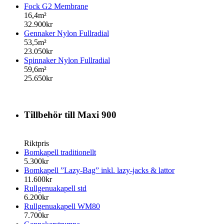
Fock G2 Membrane
16,4m²
32.900kr
Gennaker Nylon Fullradial
53,5m²
23.050kr
Spinnaker Nylon Fullradial
59,6m²
25.650kr
Tillbehör till Maxi 900
Riktpris
Bomkapell traditionellt
5.300kr
Bomkapell ”Lazy-Bag” inkl. lazy-jacks & lattor
11.600kr
Rullgenuakapell std
6.200kr
Rullgenuakapell WM80
7.700kr