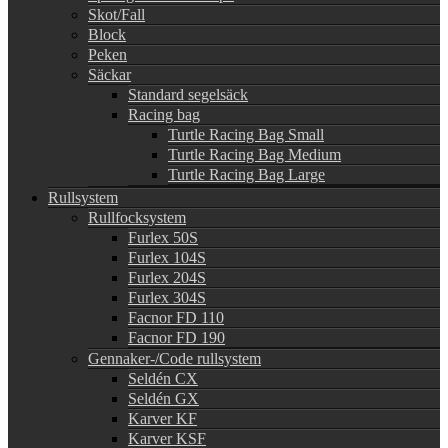
Skot/Fall
Block
Peken
Säckar
Standard segelsäck
Racing bag
Turtle Racing Bag Small
Turtle Racing Bag Medium
Turtle Racing Bag Large
Rullsystem
Rullfocksystem
Furlex 50S
Furlex 104S
Furlex 204S
Furlex 304S
Facnor FD 110
Facnor FD 190
Gennaker-/Code rullsystem
Seldén CX
Seldén GX
Karver KF
Karver KSF