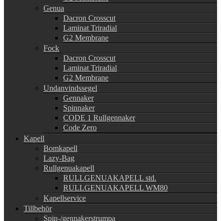
Genua
Dacron Crosscut
Laminat Triradial
G2 Membrane
Fock
Dacron Crosscut
Laminat Triradial
G2 Membrane
Undanvindssegel
Gennaker
Spinnaker
CODE 1 Rullgennaker
Code Zero
Kapell
Bomkapell
Lazy-Bag
Rullgenuakapell
RULLGENUAKAPELL std.
RULLGENUAKAPELL WM80
Kapellservice
Tillbehör
Spin-/gennakerstrumpa