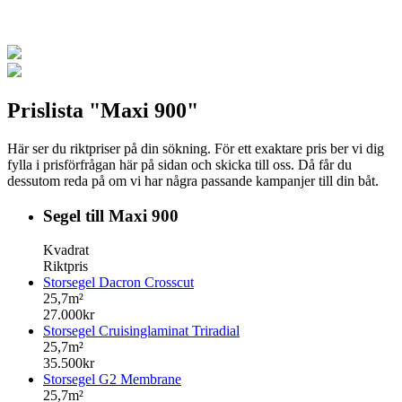
Prislista "Maxi 900"
Här ser du riktpriser på din sökning. För ett exaktare pris ber vi dig
fylla i prisförfrågan här på sidan och skicka till oss. Då får du
dessutom reda på om vi har några passande kampanjer till din båt.
Segel till Maxi 900
Kvadrat
Riktpris
Storsegel Dacron Crosscut
25,7m²
27.000kr
Storsegel Cruisinglaminat Triradial
25,7m²
35.500kr
Storsegel G2 Membrane
25,7m²