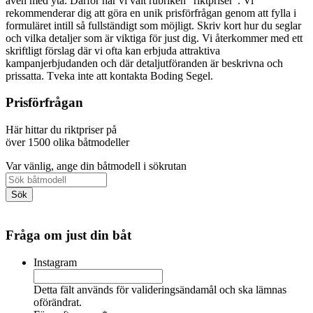
även med yta. Därför har vi valt rubriken "riktpriser". Vi
rekommenderar dig att göra en unik prisförfrågan genom att fylla i
formuläret intill så fullständigt som möjligt. Skriv kort hur du seglar
och vilka detaljer som är viktiga för just dig. Vi återkommer med ett
skriftligt förslag där vi ofta kan erbjuda attraktiva
kampanjerbjudanden och där detaljutföranden är beskrivna och
prissatta. Tveka inte att kontakta Boding Segel.
Prisförfrågan
Här hittar du riktpriser på
över 1500 olika båtmodeller
Var vänlig, ange din båtmodell i sökrutan
Fråga om just din båt
Instagram
Detta fält används för valideringsändamål och ska lämnas
oförändrat.