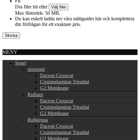
Fil
Dra filer hit eller
Välj filer
Max filstorlek: 50 MB.
Du kan enkelt ladda ner våra måttguider här och komplettera
din förfrågan för ett exaktare pris.
MENY
Segel
storsegel
Dacron Crosscut
Cruisinglaminat Triradial
G2 Membrane
Rullstor
Dacron Crosscut
Cruisinglaminat Triradial
G2 Membrane
Rullgenua
Dacron Crosscut
Cruisinglaminat Triradial
G2 Membrane