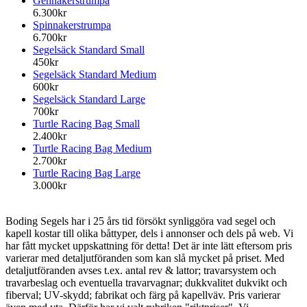
Gennakerstrumpa
6.300kr
Spinnakerstrumpa
6.700kr
Segelsäck Standard Small
450kr
Segelsäck Standard Medium
600kr
Segelsäck Standard Large
700kr
Turtle Racing Bag Small
2.400kr
Turtle Racing Bag Medium
2.700kr
Turtle Racing Bag Large
3.000kr
Boding Segels har i 25 års tid försökt synliggöra vad segel och
kapell kostar till olika båttyper, dels i annonser och dels på web. Vi
har fått mycket uppskattning för detta! Det är inte lätt eftersom pris
varierar med detaljutföranden som kan slå mycket på priset. Med
detaljutföranden avses t.ex. antal rev & lattor; travarsystem och
travarbeslag och eventuella travarvagnar; dukkvalitet dukvikt och
fiberval; UV-skydd; fabrikat och färg på kapellväv. Pris varierar