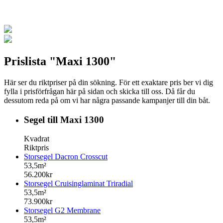
Prislista "Maxi 1300"
Här ser du riktpriser på din sökning. För ett exaktare pris ber vi dig
fylla i prisförfrågan här på sidan och skicka till oss. Då får du
dessutom reda på om vi har några passande kampanjer till din båt.
Segel till Maxi 1300
Kvadrat
Riktpris
Storsegel Dacron Crosscut
53,5m²
56.200kr
Storsegel Cruisinglaminat Triradial
53,5m²
73.900kr
Storsegel G2 Membrane
53,5m²