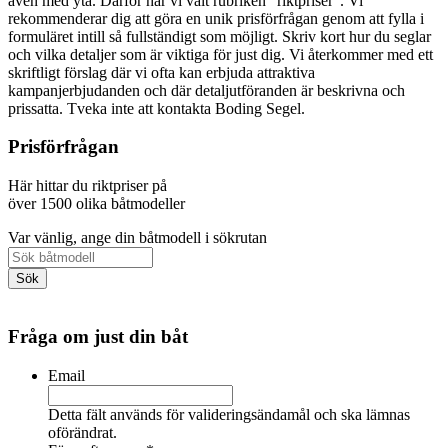
även med yta. Därför har vi valt rubriken "riktpriser". Vi
rekommenderar dig att göra en unik prisförfrågan genom att fylla i
formuläret intill så fullständigt som möjligt. Skriv kort hur du seglar
och vilka detaljer som är viktiga för just dig. Vi återkommer med ett
skriftligt förslag där vi ofta kan erbjuda attraktiva
kampanjerbjudanden och där detaljutföranden är beskrivna och
prissatta. Tveka inte att kontakta Boding Segel.
Prisförfrågan
Här hittar du riktpriser på
över 1500 olika båtmodeller
Var vänlig, ange din båtmodell i sökrutan
Fråga om just din båt
Email
Detta fält används för valideringsändamål och ska lämnas
oförändrat.