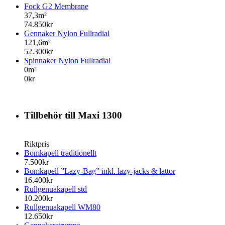
Fock G2 Membrane
37,3m²
74.850kr
Gennaker Nylon Fullradial
121,6m²
52.300kr
Spinnaker Nylon Fullradial
0m²
0kr
Tillbehör till Maxi 1300
Riktpris
Bomkapell traditionellt
7.500kr
Bomkapell ”Lazy-Bag” inkl. lazy-jacks & lattor
16.400kr
Rullgenuakapell std
10.200kr
Rullgenuakapell WM80
12.650kr