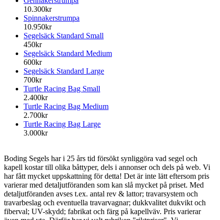
Gennakerstrumpa
10.300kr
Spinnakerstrumpa
10.950kr
Segelsäck Standard Small
450kr
Segelsäck Standard Medium
600kr
Segelsäck Standard Large
700kr
Turtle Racing Bag Small
2.400kr
Turtle Racing Bag Medium
2.700kr
Turtle Racing Bag Large
3.000kr
Boding Segels har i 25 års tid försökt synliggöra vad segel och
kapell kostar till olika båttyper, dels i annonser och dels på web. Vi
har fått mycket uppskattning för detta! Det är inte lätt eftersom pris
varierar med detaljutföranden som kan slå mycket på priset. Med
detaljutföranden avses t.ex. antal rev & lattor; travarsystem och
travarbeslag och eventuella travarvagnar; dukkvalitet dukvikt och
fiberval; UV-skydd; fabrikat och färg på kapellväv. Pris varierar