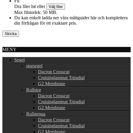
Fil
Dra filer hit eller
Välj filer
Max filstorlek: 50 MB.
Du kan enkelt ladda ner våra måttguider här och komplettera
din förfrågan för ett exaktare pris.
MENY
Segel
storsegel
Dacron Crosscut
Cruisinglaminat Triradial
G2 Membrane
Rullstor
Dacron Crosscut
Cruisinglaminat Triradial
G2 Membrane
Rullgenua
Dacron Crosscut
Cruisinglaminat Triradial
G2 Membrane