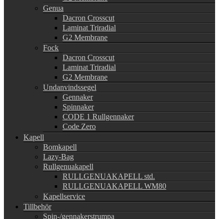
Genua
Dacron Crosscut
Laminat Triradial
G2 Membrane
Fock
Dacron Crosscut
Laminat Triradial
G2 Membrane
Undanvindssegel
Gennaker
Spinnaker
CODE 1 Rullgennaker
Code Zero
Kapell
Bomkapell
Lazy-Bag
Rullgenuakapell
RULLGENUAKAPELL std.
RULLGENUAKAPELL WM80
Kapellservice
Tillbehör
Spin-/gennakerstrumpa