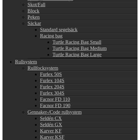
Skot/Fall
Block
Peken
Säckar
Standard segelsäck
Racing bag
Turtle Racing Bag Small
Turtle Racing Bag Medium
Turtle Racing Bag Large
Rullsystem
Rullfocksystem
Furlex 50S
Furlex 104S
Furlex 204S
Furlex 304S
Facnor FD 110
Facnor FD 190
Gennaker-/Code rullsystem
Seldén CX
Seldén GX
Karver KF
Karver KSF