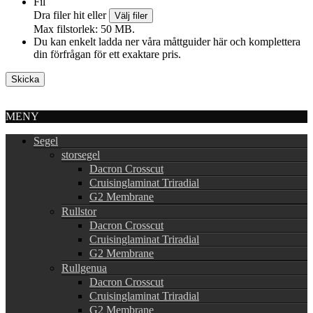
Fil
Dra filer hit eller
Välj filer
Max filstorlek: 50 MB.
Du kan enkelt ladda ner våra måttguider här och komplettera
din förfrågan för ett exaktare pris.
MENY
Segel
storsegel
Dacron Crosscut
Cruisinglaminat Triradial
G2 Membrane
Rullstor
Dacron Crosscut
Cruisinglaminat Triradial
G2 Membrane
Rullgenua
Dacron Crosscut
Cruisinglaminat Triradial
G2 Membrane