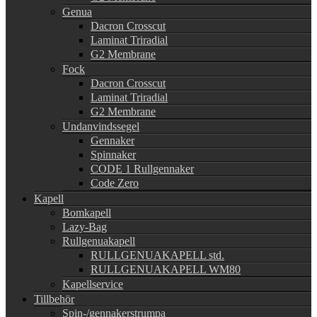
Genua
Dacron Crosscut
Laminat Triradial
G2 Membrane
Fock
Dacron Crosscut
Laminat Triradial
G2 Membrane
Undanvindssegel
Gennaker
Spinnaker
CODE 1 Rullgennaker
Code Zero
Kapell
Bomkapell
Lazy-Bag
Rullgenuakapell
RULLGENUAKAPELL std.
RULLGENUAKAPELL WM80
Kapellservice
Tillbehör
Spin-/gennakerstrumpa