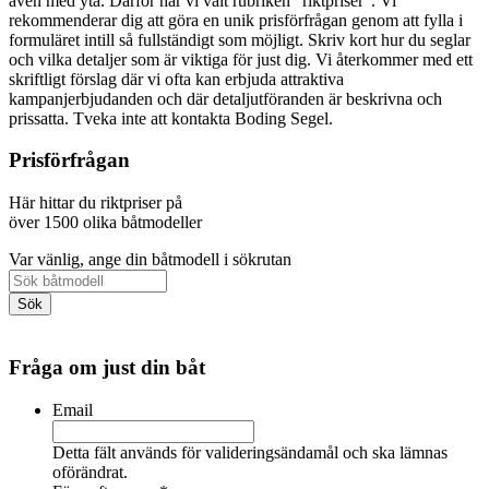
även med yta. Därför har vi valt rubriken "riktpriser". Vi
rekommenderar dig att göra en unik prisförfrågan genom att fylla i
formuläret intill så fullständigt som möjligt. Skriv kort hur du seglar
och vilka detaljer som är viktiga för just dig. Vi återkommer med ett
skriftligt förslag där vi ofta kan erbjuda attraktiva
kampanjerbjudanden och där detaljutföranden är beskrivna och
prissatta. Tveka inte att kontakta Boding Segel.
Prisförfrågan
Här hittar du riktpriser på
över 1500 olika båtmodeller
Var vänlig, ange din båtmodell i sökrutan
Fråga om just din båt
Email
Detta fält används för valideringsändamål och ska lämnas
oförändrat.