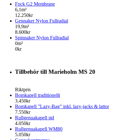
Fock G2 Membrane
6,1m²
12.250kr
Gennaker Nylon Fullradial
19,9m²
8.600kr
Spinnaker Nylon Fullradial
0m²
0kr
Tillbehör till Marieholm MS 20
Riktpris
Bomkapell traditionellt
3.450kr
Bomkapell ”Lazy-Bag” inkl. lazy-jacks & lattor
7.550kr
Rullgenuakapell std
4.050kr
Rullgenuakapell WM80
5.050kr