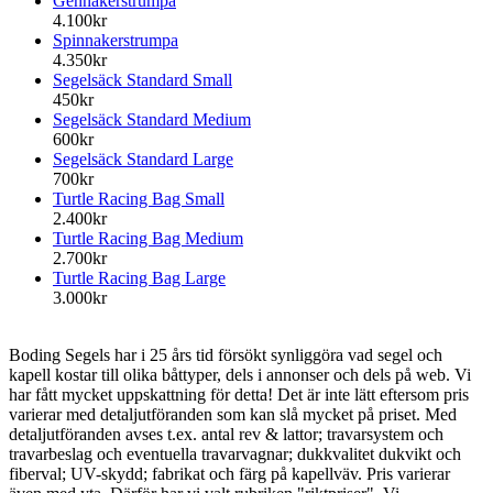
Gennakerstrumpa
4.100kr
Spinnakerstrumpa
4.350kr
Segelsäck Standard Small
450kr
Segelsäck Standard Medium
600kr
Segelsäck Standard Large
700kr
Turtle Racing Bag Small
2.400kr
Turtle Racing Bag Medium
2.700kr
Turtle Racing Bag Large
3.000kr
Boding Segels har i 25 års tid försökt synliggöra vad segel och
kapell kostar till olika båttyper, dels i annonser och dels på web. Vi
har fått mycket uppskattning för detta! Det är inte lätt eftersom pris
varierar med detaljutföranden som kan slå mycket på priset. Med
detaljutföranden avses t.ex. antal rev & lattor; travarsystem och
travarbeslag och eventuella travarvagnar; dukkvalitet dukvikt och
fiberval; UV-skydd; fabrikat och färg på kapellväv. Pris varierar