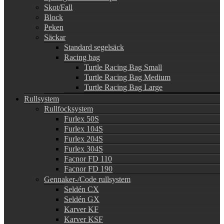
Skot/Fall
Block
Peken
Säckar
Standard segelsäck
Racing bag
Turtle Racing Bag Small
Turtle Racing Bag Medium
Turtle Racing Bag Large
Rullsystem
Rullfocksystem
Furlex 50S
Furlex 104S
Furlex 204S
Furlex 304S
Facnor FD 110
Facnor FD 190
Gennaker-/Code rullsystem
Seldén CX
Seldén GX
Karver KF
Karver KSF