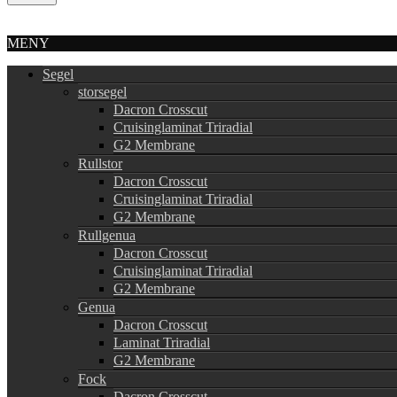
MENY
Segel
storsegel
Dacron Crosscut
Cruisinglaminat Triradial
G2 Membrane
Rullstor
Dacron Crosscut
Cruisinglaminat Triradial
G2 Membrane
Rullgenua
Dacron Crosscut
Cruisinglaminat Triradial
G2 Membrane
Genua
Dacron Crosscut
Laminat Triradial
G2 Membrane
Fock
Dacron Crosscut