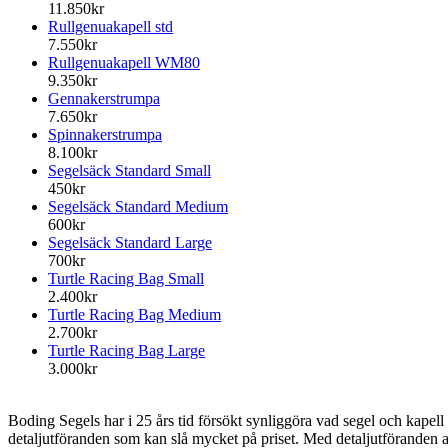
11.850kr
Rullgenuakapell std
7.550kr
Rullgenuakapell WM80
9.350kr
Gennakerstrumpa
7.650kr
Spinnakerstrumpa
8.100kr
Segelsäck Standard Small
450kr
Segelsäck Standard Medium
600kr
Segelsäck Standard Large
700kr
Turtle Racing Bag Small
2.400kr
Turtle Racing Bag Medium
2.700kr
Turtle Racing Bag Large
3.000kr
Boding Segels har i 25 års tid försökt synliggöra vad segel och kapell k
detaljutföranden som kan slå mycket på priset. Med detaljutföranden av