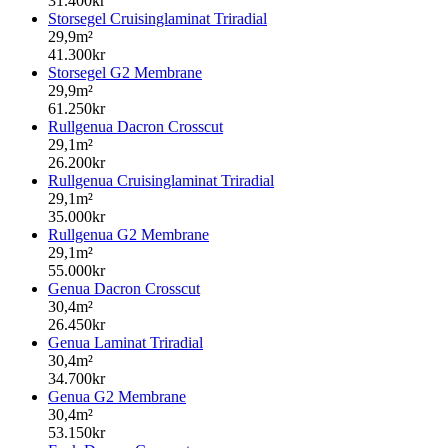
31.400kr
Storsegel Cruisinglaminat Triradial
29,9m²
41.300kr
Storsegel G2 Membrane
29,9m²
61.250kr
Rullgenua Dacron Crosscut
29,1m²
26.200kr
Rullgenua Cruisinglaminat Triradial
29,1m²
35.000kr
Rullgenua G2 Membrane
29,1m²
55.000kr
Genua Dacron Crosscut
30,4m²
26.450kr
Genua Laminat Triradial
30,4m²
34.700kr
Genua G2 Membrane
30,4m²
53.150kr