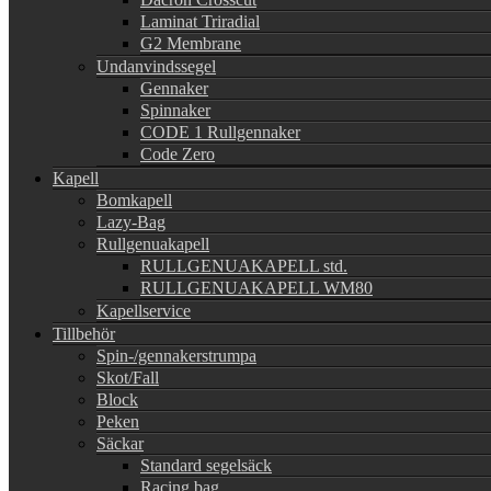
Laminat Triradial
G2 Membrane
Undanvindssegel
Gennaker
Spinnaker
CODE 1 Rullgennaker
Code Zero
Kapell
Bomkapell
Lazy-Bag
Rullgenuakapell
RULLGENUAKAPELL std.
RULLGENUAKAPELL WM80
Kapellservice
Tillbehör
Spin-/gennakerstrumpa
Skot/Fall
Block
Peken
Säckar
Standard segelsäck
Racing bag