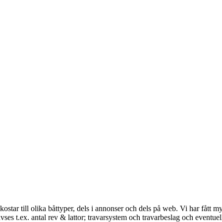
ostar till olika båttyper, dels i annonser och dels på web. Vi har fått my
ses t.ex. antal rev & lattor; travarsystem och travarbeslag och eventue