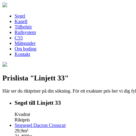
Segel
Kapell
Tillbehör
Rullsystem
C55
Måttguider
Om boding
Kontakt
Prislista "Linjett 33"
Här ser du riktpriser på din sökning. För ett exaktare pris ber vi dig f
Segel till Linjett 33
Kvadrat
Riktpris
Storsegel Dacron Crosscut
29,9m²