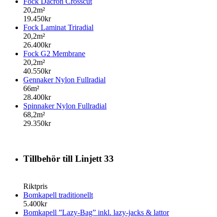
Fock Dacron Crosscut
20,2m²
19.450kr
Fock Laminat Triradial
20,2m²
26.400kr
Fock G2 Membrane
20,2m²
40.550kr
Gennaker Nylon Fullradial
66m²
28.400kr
Spinnaker Nylon Fullradial
68,2m²
29.350kr
Tillbehör till Linjett 33
Riktpris
Bomkapell traditionellt
5.400kr
Bomkapell ”Lazy-Bag” inkl. lazy-jacks & lattor