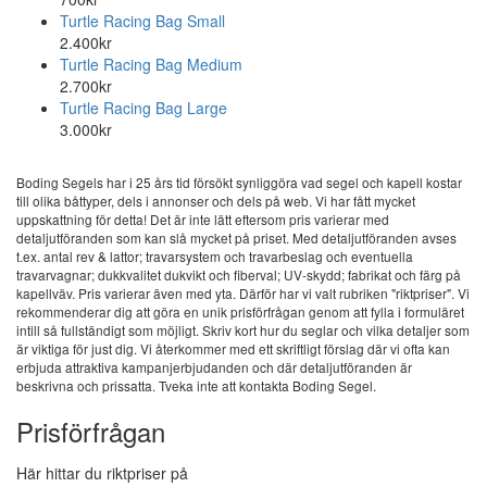
Turtle Racing Bag Small
2.400kr
Turtle Racing Bag Medium
2.700kr
Turtle Racing Bag Large
3.000kr
Boding Segels har i 25 års tid försökt synliggöra vad segel och kapell kostar
till olika båttyper, dels i annonser och dels på web. Vi har fått mycket
uppskattning för detta! Det är inte lätt eftersom pris varierar med
detaljutföranden som kan slå mycket på priset. Med detaljutföranden avses
t.ex. antal rev & lattor; travarsystem och travarbeslag och eventuella
travarvagnar; dukkvalitet dukvikt och fiberval; UV-skydd; fabrikat och färg på
kapellväv. Pris varierar även med yta. Därför har vi valt rubriken "riktpriser". Vi
rekommenderar dig att göra en unik prisförfrågan genom att fylla i formuläret
intill så fullständigt som möjligt. Skriv kort hur du seglar och vilka detaljer som
är viktiga för just dig. Vi återkommer med ett skriftligt förslag där vi ofta kan
erbjuda attraktiva kampanjerbjudanden och där detaljutföranden är
beskrivna och prissatta. Tveka inte att kontakta Boding Segel.
Prisförfrågan
Här hittar du riktpriser på