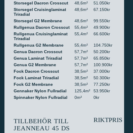
Storsegel Dacron Crosscut
48,6m²
51.050kr
Storsegel Cruisinglaminat
48,6m²
67.150kr
Triradial
Storsegel G2 Membrane
48,6m²
99.550kr
Rullgenua Dacron Crosscut
55,4m²
49.900kr
Rullgenua Cruisinglaminat
55,4m²
66.600kr
Triradial
Rullgenua G2 Membrane
55,4m²
104.750kr
Genua Dacron Crosscut
57,7m²
50.200kr
Genua Laminat Triradial
57,7m²
65.850kr
Genua G2 Membrane
57,7m²
100.900kr
Fock Dacron Crosscut
38,5m²
37.000kr
Fock Laminat Triradial
38,5m²
50.300kr
Fock G2 Membrane
38,5m²
77.250kr
Gennaker Nylon Fullradial
125,4m²
53.950kr
Spinnaker Nylon Fullradial
0m²
0kr
RIKTPRIS
TILLBEHÖR TILL
JEANNEAU 45 DS