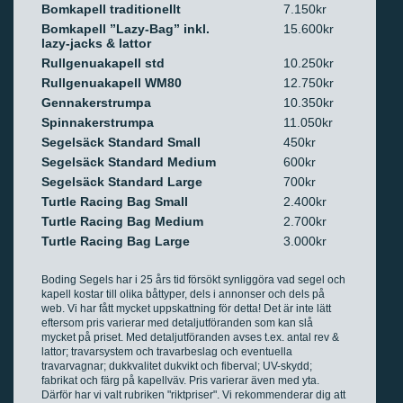
Bomkapell traditionellt
7.150kr
Bomkapell ”Lazy-Bag” inkl.
15.600kr
lazy-jacks & lattor
Rullgenuakapell std
10.250kr
Rullgenuakapell WM80
12.750kr
Gennakerstrumpa
10.350kr
Spinnakerstrumpa
11.050kr
Segelsäck Standard Small
450kr
Segelsäck Standard Medium
600kr
Segelsäck Standard Large
700kr
Turtle Racing Bag Small
2.400kr
Turtle Racing Bag Medium
2.700kr
Turtle Racing Bag Large
3.000kr
Boding Segels har i 25 års tid försökt synliggöra vad segel och
kapell kostar till olika båttyper, dels i annonser och dels på
web. Vi har fått mycket uppskattning för detta! Det är inte lätt
eftersom pris varierar med detaljutföranden som kan slå
mycket på priset. Med detaljutföranden avses t.ex. antal rev &
lattor; travarsystem och travarbeslag och eventuella
travarvagnar; dukkvalitet dukvikt och fiberval; UV-skydd;
fabrikat och färg på kapellväv. Pris varierar även med yta.
Därför har vi valt rubriken "riktpriser". Vi rekommenderar dig att