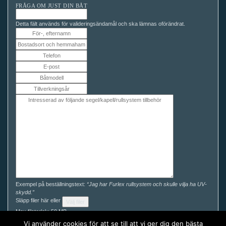
FRÅGA OM JUST DIN BÅT
Detta fält används för valideringsändamål och ska lämnas oförändrat.
Exempel på beställningstext:
“Jag har Furlex rullsystem och skulle vilja ha UV-
skydd.”
Släpp filer här eller
Välj filer
Max filstorlek: 50 MB.
Du kan enkelt ladda ner våra måttguider här och komplettera din förfrågan för
Vi använder cookies för att se till att vi ger dig den bästa