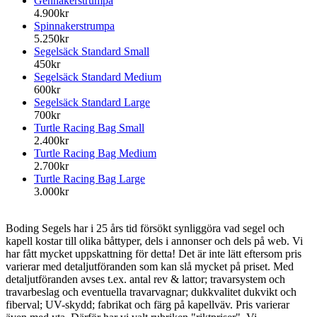
Gennakerstrumpa
4.900kr
Spinnakerstrumpa
5.250kr
Segelsäck Standard Small
450kr
Segelsäck Standard Medium
600kr
Segelsäck Standard Large
700kr
Turtle Racing Bag Small
2.400kr
Turtle Racing Bag Medium
2.700kr
Turtle Racing Bag Large
3.000kr
Boding Segels har i 25 års tid försökt synliggöra vad segel och
kapell kostar till olika båttyper, dels i annonser och dels på web. Vi
har fått mycket uppskattning för detta! Det är inte lätt eftersom pris
varierar med detaljutföranden som kan slå mycket på priset. Med
detaljutföranden avses t.ex. antal rev & lattor; travarsystem och
travarbeslag och eventuella travarvagnar; dukkvalitet dukvikt och
fiberval; UV-skydd; fabrikat och färg på kapellväv. Pris varierar