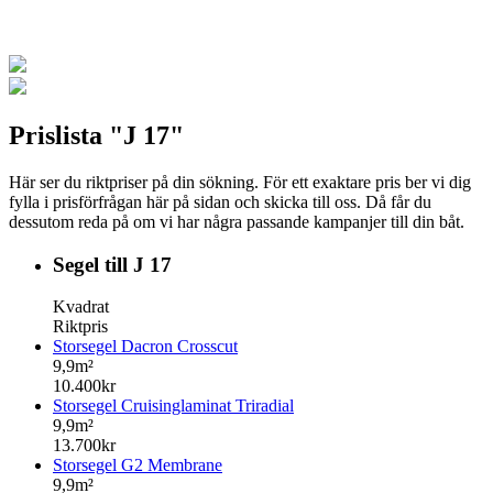
Prislista "J 17"
Här ser du riktpriser på din sökning. För ett exaktare pris ber vi dig
fylla i prisförfrågan här på sidan och skicka till oss. Då får du
dessutom reda på om vi har några passande kampanjer till din båt.
Segel till J 17
Kvadrat
Riktpris
Storsegel Dacron Crosscut
9,9m²
10.400kr
Storsegel Cruisinglaminat Triradial
9,9m²
13.700kr
Storsegel G2 Membrane
9,9m²