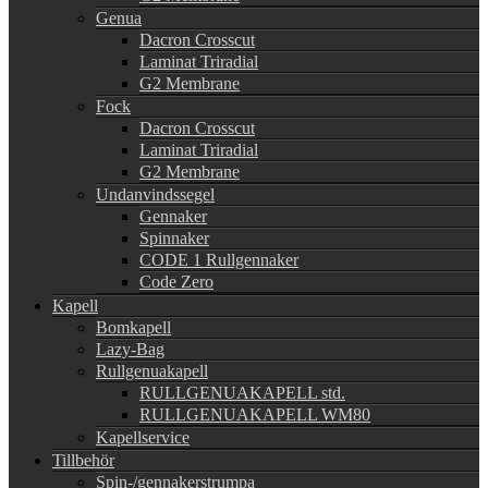
Genua
Dacron Crosscut
Laminat Triradial
G2 Membrane
Fock
Dacron Crosscut
Laminat Triradial
G2 Membrane
Undanvindssegel
Gennaker
Spinnaker
CODE 1 Rullgennaker
Code Zero
Kapell
Bomkapell
Lazy-Bag
Rullgenuakapell
RULLGENUAKAPELL std.
RULLGENUAKAPELL WM80
Kapellservice
Tillbehör
Spin-/gennakerstrumpa