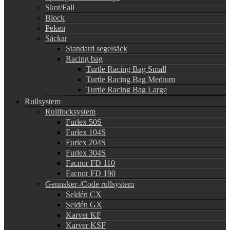
Skot/Fall
Block
Peken
Säckar
Standard segelsäck
Racing bag
Turtle Racing Bag Small
Turtle Racing Bag Medium
Turtle Racing Bag Large
Rullsystem
Rullfocksystem
Furlex 50S
Furlex 104S
Furlex 204S
Furlex 304S
Facnor FD 110
Facnor FD 190
Gennaker-/Code rullsystem
Seldén CX
Seldén GX
Karver KF
Karver KSF