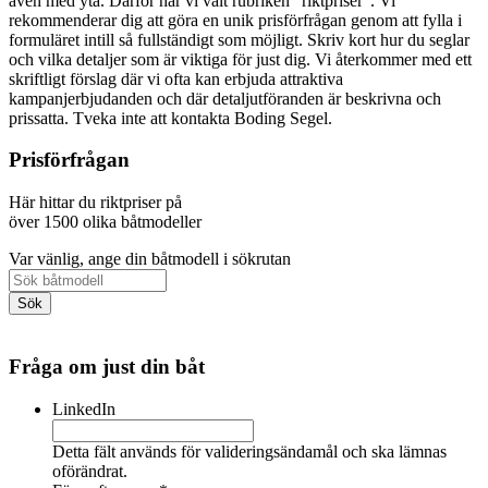
även med yta. Därför har vi valt rubriken "riktpriser". Vi
rekommenderar dig att göra en unik prisförfrågan genom att fylla i
formuläret intill så fullständigt som möjligt. Skriv kort hur du seglar
och vilka detaljer som är viktiga för just dig. Vi återkommer med ett
skriftligt förslag där vi ofta kan erbjuda attraktiva
kampanjerbjudanden och där detaljutföranden är beskrivna och
prissatta. Tveka inte att kontakta Boding Segel.
Prisförfrågan
Här hittar du riktpriser på
över 1500 olika båtmodeller
Var vänlig, ange din båtmodell i sökrutan
Fråga om just din båt
LinkedIn
Detta fält används för valideringsändamål och ska lämnas
oförändrat.