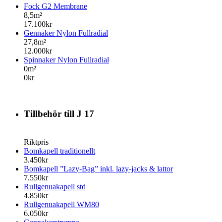
Fock G2 Membrane
8,5m²
17.100kr
Gennaker Nylon Fullradial
27,8m²
12.000kr
Spinnaker Nylon Fullradial
0m²
0kr
Tillbehör till J 17
Riktpris
Bomkapell traditionellt
3.450kr
Bomkapell ”Lazy-Bag” inkl. lazy-jacks & lattor
7.550kr
Rullgenuakapell std
4.850kr
Rullgenuakapell WM80
6.050kr