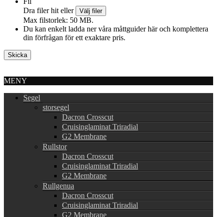
Fil
Dra filer hit eller
Välj filer
Max filstorlek: 50 MB.
Du kan enkelt ladda ner våra måttguider här och komplettera
din förfrågan för ett exaktare pris.
MENY
Segel
storsegel
Dacron Crosscut
Cruisinglaminat Triradial
G2 Membrane
Rullstor
Dacron Crosscut
Cruisinglaminat Triradial
G2 Membrane
Rullgenua
Dacron Crosscut
Cruisinglaminat Triradial
G2 Membrane