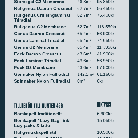
Storsegel G2 Membrane
46,8m²
95.850kr
Rullgenua Dacron Crosscut
62,7m²
56.450kr
Rullgenua Cruisinglaminat
62,7m²
75.400kr
Triradial
Rullgenua G2 Membrane
62,7m²
118.550kr
Genua Dacron Crosscut
65,4m²
56.900kr
Genua Laminat Triradial
65,4m²
74.650kr
Genua G2 Membrane
65,4m²
114.350kr
Fock Dacron Crosscut
43,6m²
41.900kr
Fock Laminat Triradial
43,6m²
56.950kr
Fock G2 Membrane
43,6m²
87.500kr
Gennaker Nylon Fullradial
142,1m²
61.150kr
Spinnaker Nylon Fullradial
0m²
0kr
RIKTPRIS
TILLBEHÖR TILL HUNTER 456
Bomkapell traditionellt
6.900kr
Bomkapell ”Lazy-Bag” inkl.
15.050kr
lazy-jacks & lattor
Rullgenuakapell std
10.500kr