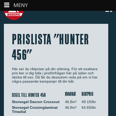
MENY
PRISLISTA "HUNTER
456"
Här ser du riktpriser på din sökning. För ett exaktare
pris ber vi dig fylla i prisförfrågan här på sidan och
skicka till oss. Då får du dessutom reda på om vi har
några passande kampanjer till din båt.
KVADRAT
RIKTPRIS
SEGEL TILL HUNTER 456
Storsegel Dacron Crosscut
46,8m²
49.150kr
Storsegel Cruisinglaminat
46,8m²
64.650kr
Triradial