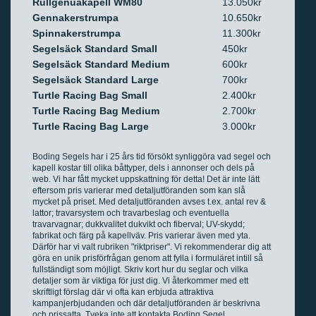
Rullgenuakapell WM80
13.050kr
Gennakerstrumpa
10.650kr
Spinnakerstrumpa
11.300kr
Segelsäck Standard Small
450kr
Segelsäck Standard Medium
600kr
Segelsäck Standard Large
700kr
Turtle Racing Bag Small
2.400kr
Turtle Racing Bag Medium
2.700kr
Turtle Racing Bag Large
3.000kr
Boding Segels har i 25 års tid försökt synliggöra vad segel och
kapell kostar till olika båttyper, dels i annonser och dels på
web. Vi har fått mycket uppskattning för detta! Det är inte lätt
eftersom pris varierar med detaljutföranden som kan slå
mycket på priset. Med detaljutföranden avses t.ex. antal rev &
lattor; travarsystem och travarbeslag och eventuella
travarvagnar; dukkvalitet dukvikt och fiberval; UV-skydd;
fabrikat och färg på kapellväv. Pris varierar även med yta.
Därför har vi valt rubriken "riktpriser". Vi rekommenderar dig att
göra en unik prisförfrågan genom att fylla i formuläret intill så
fullständigt som möjligt. Skriv kort hur du seglar och vilka
detaljer som är viktiga för just dig. Vi återkommer med ett
skriftligt förslag där vi ofta kan erbjuda attraktiva
kampanjerbjudanden och där detaljutföranden är beskrivna
och prissatta. Tveka inte att kontakta Boding Segel.