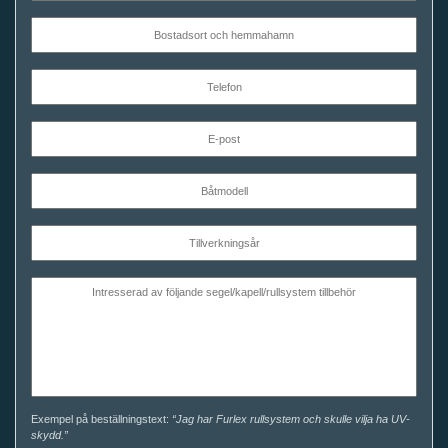
Exempel på beställningstext:
“Jag har Furlex rullsystem och skulle vilja ha UV-
skydd.”