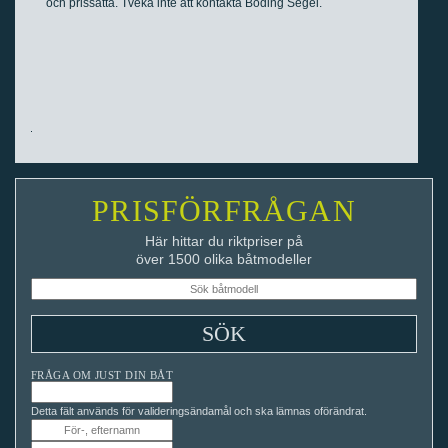
och prissatta. Tveka inte att kontakta Boding Segel.
PRISFÖRFRÅGAN
Här hittar du riktpriser på
över 1500 olika båtmodeller
FRÅGA OM JUST DIN BÅT
Detta fält används för valideringsändamål och ska lämnas oförändrat.