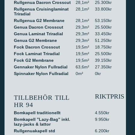
Rullgenua Dacron Crosscut
28,1m²
25.300kr
Rullgenua Cruisinglaminat
28,1m²
33.800kr
Triradial
Rullgenua G2 Membrane
28,1m²
53.150kr
Genua Dacron Crosscut
29,3m²
25.500kr
Genua Laminat Triradial
29,3m²
33.450kr
Genua G2 Membrane
29,3m²
51.250kr
Fock Dacron Crosscut
19,5m²
18.750kr
Fock Laminat Triradial
19,5m²
25.500kr
Fock G2 Membrane
19,5m²
39.150kr
Gennaker Nylon Fullradial
63,6m²
27.350kr
Spinnaker Nylon Fullradial
0m²
0kr
RIKTPRIS
TILLBEHÖR TILL
HR 94
Bomkapell traditionellt
4.550kr
Bomkapell ”Lazy-Bag” inkl.
9.950kr
lazy-jacks & lattor
Rullgenuakapell std
6.200kr