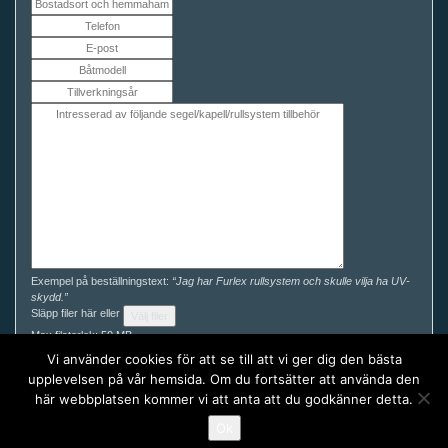
Exempel på beställningstext:
“Jag har Furlex rullsystem och skulle vilja ha UV-
skydd.”
Släpp filer här eller
Välj filer
Max filstorlek: 50 MB.
Du kan enkelt ladda ner våra måttguider här och komplettera din förfrågan för
Vi använder cookies för att se till att vi ger dig den bästa
ett exaktare pris.
upplevelsen på vår hemsida. Om du fortsätter att använda den
här webbplatsen kommer vi att anta att du godkänner detta.
Ok