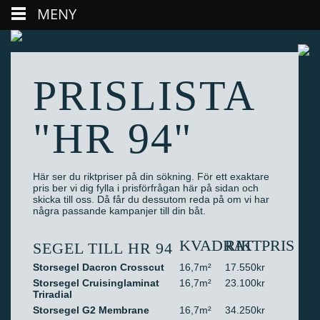
MENY
PRISLISTA
"HR 94"
Här ser du riktpriser på din sökning. För ett exaktare
pris ber vi dig fylla i prisförfrågan här på sidan och
skicka till oss. Då får du dessutom reda på om vi har
några passande kampanjer till din båt.
KVADRAT
RIKTPRIS
SEGEL TILL HR 94
Storsegel Dacron Crosscut
16,7m²
17.550kr
Storsegel Cruisinglaminat
16,7m²
23.100kr
Triradial
Storsegel G2 Membrane
16,7m²
34.250kr