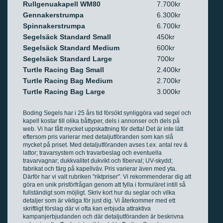
Rullgenuakapell WM80
7.700kr
Gennakerstrumpa
6.300kr
Spinnakerstrumpa
6.700kr
Segelsäck Standard Small
450kr
Segelsäck Standard Medium
600kr
Segelsäck Standard Large
700kr
Turtle Racing Bag Small
2.400kr
Turtle Racing Bag Medium
2.700kr
Turtle Racing Bag Large
3.000kr
Boding Segels har i 25 års tid försökt synliggöra vad segel och
kapell kostar till olika båttyper, dels i annonser och dels på
web. Vi har fått mycket uppskattning för detta! Det är inte lätt
eftersom pris varierar med detaljutföranden som kan slå
mycket på priset. Med detaljutföranden avses t.ex. antal rev &
lattor; travarsystem och travarbeslag och eventuella
travarvagnar; dukkvalitet dukvikt och fiberval; UV-skydd;
fabrikat och färg på kapellväv. Pris varierar även med yta.
Därför har vi valt rubriken "riktpriser". Vi rekommenderar dig att
göra en unik prisförfrågan genom att fylla i formuläret intill så
fullständigt som möjligt. Skriv kort hur du seglar och vilka
detaljer som är viktiga för just dig. Vi återkommer med ett
skriftligt förslag där vi ofta kan erbjuda attraktiva
kampanjerbjudanden och där detaljutföranden är beskrivna