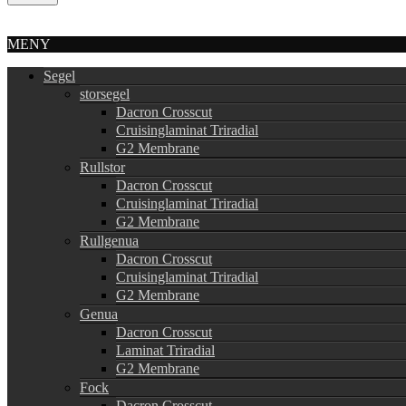
MENY
Segel
storsegel
Dacron Crosscut
Cruisinglaminat Triradial
G2 Membrane
Rullstor
Dacron Crosscut
Cruisinglaminat Triradial
G2 Membrane
Rullgenua
Dacron Crosscut
Cruisinglaminat Triradial
G2 Membrane
Genua
Dacron Crosscut
Laminat Triradial
G2 Membrane
Fock
Dacron Crosscut