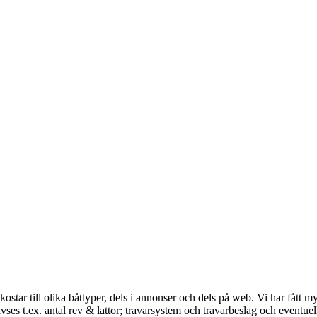
ostar till olika båttyper, dels i annonser och dels på web. Vi har fått my
ses t.ex. antal rev & lattor; travarsystem och travarbeslag och eventue