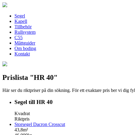
Segel
Kapell
Tillbehör
Rullsystem
C55
Måttguider
Om boding
Kontakt
Prislista "HR 40"
Här ser du riktpriser på din sökning. För ett exaktare pris ber vi dig f
Segel till HR 40
Kvadrat
Riktpris
Storsegel Dacron Crosscut
43,8m²