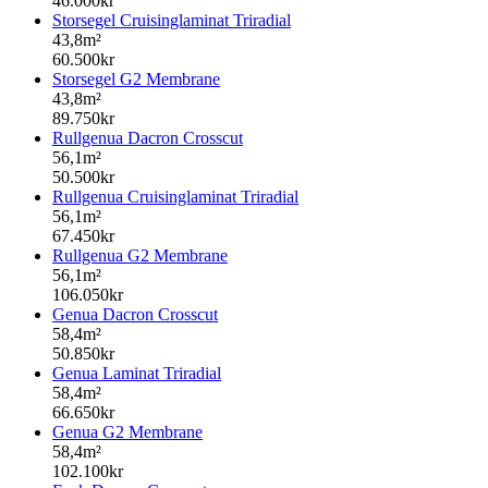
46.000kr
Storsegel Cruisinglaminat Triradial
43,8m²
60.500kr
Storsegel G2 Membrane
43,8m²
89.750kr
Rullgenua Dacron Crosscut
56,1m²
50.500kr
Rullgenua Cruisinglaminat Triradial
56,1m²
67.450kr
Rullgenua G2 Membrane
56,1m²
106.050kr
Genua Dacron Crosscut
58,4m²
50.850kr
Genua Laminat Triradial
58,4m²
66.650kr
Genua G2 Membrane
58,4m²
102.100kr