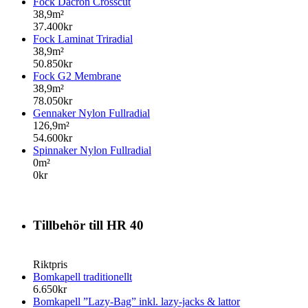
Fock Dacron Crosscut
38,9m²
37.400kr
Fock Laminat Triradial
38,9m²
50.850kr
Fock G2 Membrane
38,9m²
78.050kr
Gennaker Nylon Fullradial
126,9m²
54.600kr
Spinnaker Nylon Fullradial
0m²
0kr
Tillbehör till HR 40
Riktpris
Bomkapell traditionellt
6.650kr
Bomkapell ”Lazy-Bag” inkl. lazy-jacks & lattor