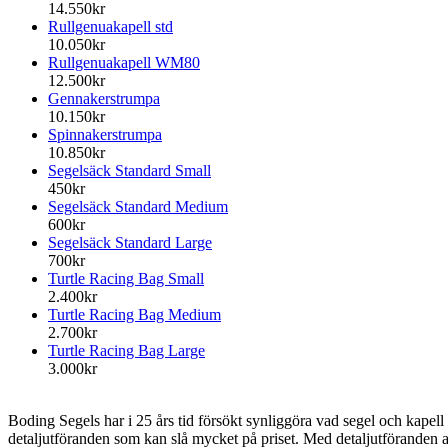
14.550kr
Rullgenuakapell std
10.050kr
Rullgenuakapell WM80
12.500kr
Gennakerstrumpa
10.150kr
Spinnakerstrumpa
10.850kr
Segelsäck Standard Small
450kr
Segelsäck Standard Medium
600kr
Segelsäck Standard Large
700kr
Turtle Racing Bag Small
2.400kr
Turtle Racing Bag Medium
2.700kr
Turtle Racing Bag Large
3.000kr
Boding Segels har i 25 års tid försökt synliggöra vad segel och kapell k
detaljutföranden som kan slå mycket på priset. Med detaljutföranden av