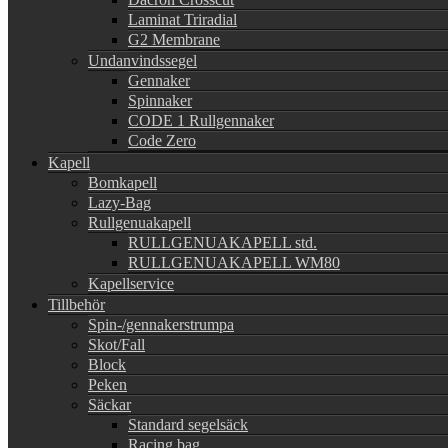
Laminat Triradial
G2 Membrane
Undanvindssegel
Gennaker
Spinnaker
CODE 1 Rullgennaker
Code Zero
Kapell
Bomkapell
Lazy-Bag
Rullgenuakapell
RULLGENUAKAPELL std.
RULLGENUAKAPELL WM80
Kapellservice
Tillbehör
Spin-/gennakerstrumpa
Skot/Fall
Block
Peken
Säckar
Standard segelsäck
Racing bag