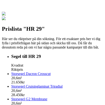
Prislista "HR 29"
Här ser du riktpriser på din sökning. För ett exaktare pris ber vi dig
fylla i prisförfrågan här på sidan och skicka till oss. Då får du
dessutom reda på om vi har några passande kampanjer till din båt.
Segel till HR 29
Kvadrat
Riktpris
Storsegel Dacron Crosscut
20,6m²
21.650kr
Storsegel Cruisinglaminat Triradial
20,6m²
28.450kr
Storsegel G2 Membrane
20,6m²