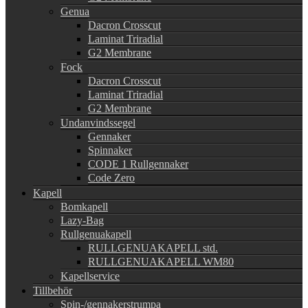
Genua
Dacron Crosscut
Laminat Triradial
G2 Membrane
Fock
Dacron Crosscut
Laminat Triradial
G2 Membrane
Undanvindssegel
Gennaker
Spinnaker
CODE 1 Rullgennaker
Code Zero
Kapell
Bomkapell
Lazy-Bag
Rullgenuakapell
RULLGENUAKAPELL std.
RULLGENUAKAPELL WM80
Kapellservice
Tillbehör
Spin-/gennakerstrumpa