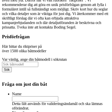
även med yta. Därför har vi valt rubriken "riktpriser". Vi
rekommenderar dig att göra en unik prisförfrågan genom att fylla i
formuläret intill så fullständigt som möjligt. Skriv kort hur du seglar
och vilka detaljer som är viktiga för just dig. Vi återkommer med ett
skriftligt förslag där vi ofta kan erbjuda attraktiva
kampanjerbjudanden och där detaljutföranden är beskrivna och
prissatta. Tveka inte att kontakta Boding Segel.
Prisförfrågan
Här hittar du riktpriser på
över 1500 olika båtmodeller
Var vänlig, ange din båtmodell i sökrutan
Fråga om just din båt
Name
Detta fält används för valideringsändamål och ska lämnas
oförändrat.