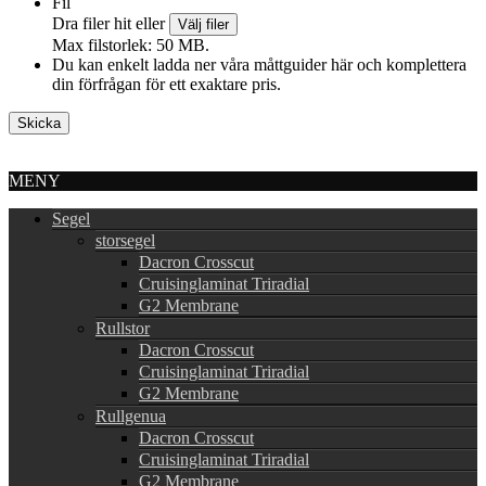
Fil
Dra filer hit eller
Välj filer
Max filstorlek: 50 MB.
Du kan enkelt ladda ner våra måttguider här och komplettera
din förfrågan för ett exaktare pris.
MENY
Segel
storsegel
Dacron Crosscut
Cruisinglaminat Triradial
G2 Membrane
Rullstor
Dacron Crosscut
Cruisinglaminat Triradial
G2 Membrane
Rullgenua
Dacron Crosscut
Cruisinglaminat Triradial
G2 Membrane