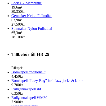
Fock G2 Membrane
19,6m²
39.350kr
Gennaker Nylon Fullradial
63,9m²
27.500kr
Spinnaker Nylon Fullradial
65,3m²
28.100kr
Tillbehör till HR 29
Riktpris
Bomkapell traditionellt
4.450kr
Bomkapell ”Lazy-Bag” inkl. lazy-jacks & lattor
9.700kr
Rullgenuakapell std
6.350kr
Rullgenuakapell WM80
7.900kr