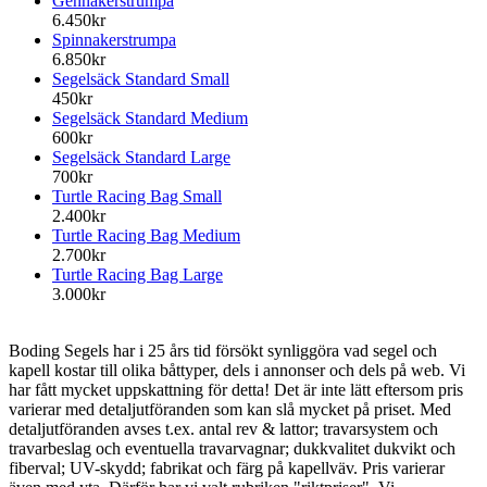
Gennakerstrumpa
6.450kr
Spinnakerstrumpa
6.850kr
Segelsäck Standard Small
450kr
Segelsäck Standard Medium
600kr
Segelsäck Standard Large
700kr
Turtle Racing Bag Small
2.400kr
Turtle Racing Bag Medium
2.700kr
Turtle Racing Bag Large
3.000kr
Boding Segels har i 25 års tid försökt synliggöra vad segel och
kapell kostar till olika båttyper, dels i annonser och dels på web. Vi
har fått mycket uppskattning för detta! Det är inte lätt eftersom pris
varierar med detaljutföranden som kan slå mycket på priset. Med
detaljutföranden avses t.ex. antal rev & lattor; travarsystem och
travarbeslag och eventuella travarvagnar; dukkvalitet dukvikt och
fiberval; UV-skydd; fabrikat och färg på kapellväv. Pris varierar