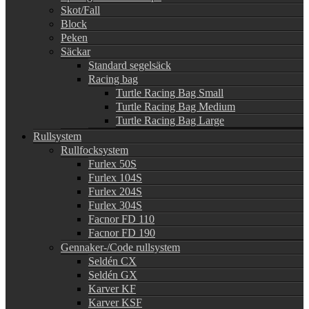
Skot/Fall
Block
Peken
Säckar
Standard segelsäck
Racing bag
Turtle Racing Bag Small
Turtle Racing Bag Medium
Turtle Racing Bag Large
Rullsystem
Rullfocksystem
Furlex 50S
Furlex 104S
Furlex 204S
Furlex 304S
Facnor FD 110
Facnor FD 190
Gennaker-/Code rullsystem
Seldén CX
Seldén GX
Karver KF
Karver KSF