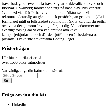
travarbeslag och eventuella travarvagnar; dukkvalitet dukvikt och
fiberval; UV-skydd; fabrikat och färg på kapellväv. Pris varierar
även med yta. Därför har vi valt rubriken "riktpriser". Vi
rekommenderar dig att göra en unik prisförfrågan genom att fylla i
formuläret intill så fullständigt som möjligt. Skriv kort hur du seglar
och vilka detaljer som är viktiga för just dig. Vi återkommer med ett
skriftligt förslag där vi ofta kan erbjuda attraktiva
kampanjerbjudanden och där detaljutföranden är beskrivna och
prissatta. Tveka inte att kontakta Boding Segel.
Prisförfrågan
Här hittar du riktpriser på
över 1500 olika båtmodeller
Var vänlig, ange din båtmodell i sökrutan
Fråga om just din båt
LinkedIn