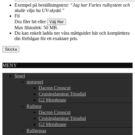
Exempel på beställningstext:
“Jag har Furlex rullsystem och
skulle vilja ha UV-skydd.”
Fil
Dra filer hit eller
Välj filer
Max filstorlek: 50 MB.
Du kan enkelt ladda ner våra måttguider här och komplettera
din förfrågan för ett exaktare pris.
MENY
Segel
storsegel
Dacron Crosscut
Cruisinglaminat Triradial
G2 Membrane
Rullstor
Dacron Crosscut
Cruisinglaminat Triradial
G2 Membrane
Rullgenua