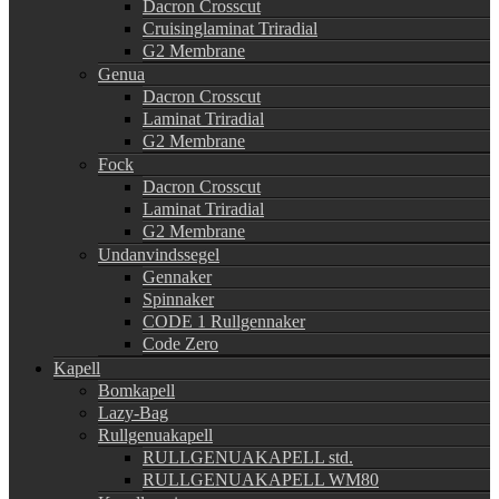
Dacron Crosscut
Cruisinglaminat Triradial
G2 Membrane
Genua
Dacron Crosscut
Laminat Triradial
G2 Membrane
Fock
Dacron Crosscut
Laminat Triradial
G2 Membrane
Undanvindssegel
Gennaker
Spinnaker
CODE 1 Rullgennaker
Code Zero
Kapell
Bomkapell
Lazy-Bag
Rullgenuakapell
RULLGENUAKAPELL std.
RULLGENUAKAPELL WM80