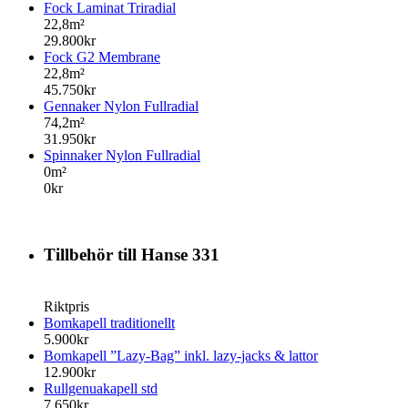
Fock Laminat Triradial
22,8m²
29.800kr
Fock G2 Membrane
22,8m²
45.750kr
Gennaker Nylon Fullradial
74,2m²
31.950kr
Spinnaker Nylon Fullradial
0m²
0kr
Tillbehör till Hanse 331
Riktpris
Bomkapell traditionellt
5.900kr
Bomkapell ”Lazy-Bag” inkl. lazy-jacks & lattor
12.900kr
Rullgenuakapell std
7.650kr