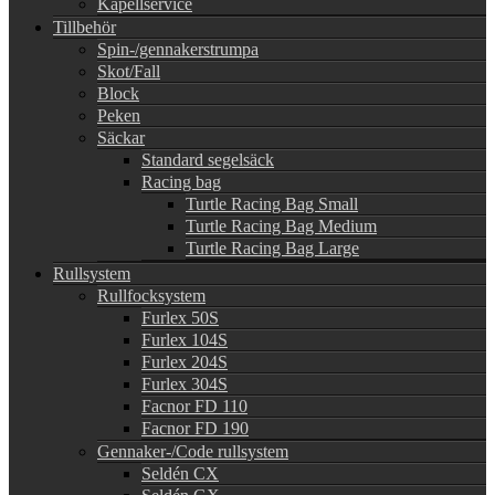
Kapellservice
Tillbehör
Spin-/gennakerstrumpa
Skot/Fall
Block
Peken
Säckar
Standard segelsäck
Racing bag
Turtle Racing Bag Small
Turtle Racing Bag Medium
Turtle Racing Bag Large
Rullsystem
Rullfocksystem
Furlex 50S
Furlex 104S
Furlex 204S
Furlex 304S
Facnor FD 110
Facnor FD 190
Gennaker-/Code rullsystem
Seldén CX