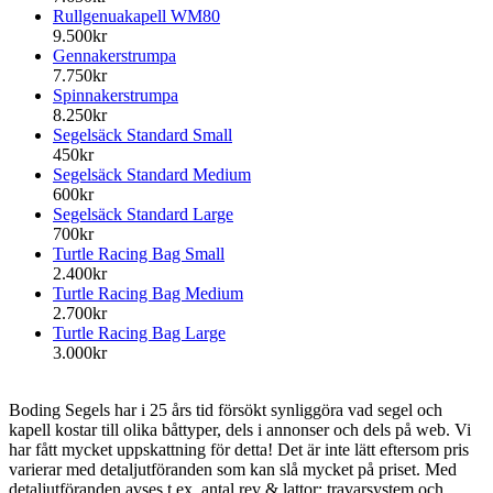
Rullgenuakapell WM80
9.500kr
Gennakerstrumpa
7.750kr
Spinnakerstrumpa
8.250kr
Segelsäck Standard Small
450kr
Segelsäck Standard Medium
600kr
Segelsäck Standard Large
700kr
Turtle Racing Bag Small
2.400kr
Turtle Racing Bag Medium
2.700kr
Turtle Racing Bag Large
3.000kr
Boding Segels har i 25 års tid försökt synliggöra vad segel och
kapell kostar till olika båttyper, dels i annonser och dels på web. Vi
har fått mycket uppskattning för detta! Det är inte lätt eftersom pris
varierar med detaljutföranden som kan slå mycket på priset. Med
detaljutföranden avses t.ex. antal rev & lattor; travarsystem och