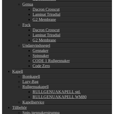
Genua
Dacron Crosscut
Laminat Triradial
G2 Membrane
Fock
Dacron Crosscut
Laminat Triradial
G2 Membrane
Undanvindssegel
Gennaker
Spinnaker
CODE 1 Rullgennaker
Code Zero
Kapell
Bomkapell
Lazy-Bag
Rullgenuakapell
RULLGENUAKAPELL std.
RULLGENUAKAPELL WM80
Kapellservice
Tillbehör
Spin-/gennakerstrumpa