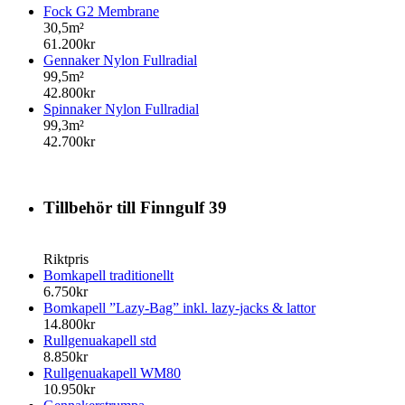
Fock G2 Membrane
30,5m²
61.200kr
Gennaker Nylon Fullradial
99,5m²
42.800kr
Spinnaker Nylon Fullradial
99,3m²
42.700kr
Tillbehör till Finngulf 39
Riktpris
Bomkapell traditionellt
6.750kr
Bomkapell ”Lazy-Bag” inkl. lazy-jacks & lattor
14.800kr
Rullgenuakapell std
8.850kr
Rullgenuakapell WM80
10.950kr