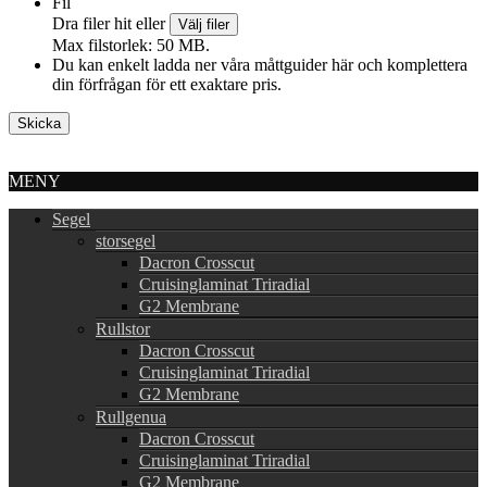
Fil
Dra filer hit eller
Välj filer
Max filstorlek: 50 MB.
Du kan enkelt ladda ner våra måttguider här och komplettera
din förfrågan för ett exaktare pris.
MENY
Segel
storsegel
Dacron Crosscut
Cruisinglaminat Triradial
G2 Membrane
Rullstor
Dacron Crosscut
Cruisinglaminat Triradial
G2 Membrane
Rullgenua
Dacron Crosscut
Cruisinglaminat Triradial
G2 Membrane