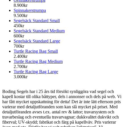
Gennakerstrumpa
8.900kr
Spinnakerstrumpa
9.500kr
Segelsäck Standard Small
450kr
Segelsäck Standard Medium
600kr
Segelsäck Standard Large
700kr
Turtle Racing Bag Small
2.400kr
Turtle Racing Bag Medium
2.700kr
Turtle Racing Bag Large
3.000kr
Boding Segels har i 25 års tid försökt synliggöra vad segel och
kapell kostar till olika båttyper, dels i annonser och dels på web. Vi
har fått mycket uppskattning för detta! Det är inte lätt eftersom pris
varierar med detaljutföranden som kan slå mycket på priset. Med
detaljutföranden avses t.ex. antal rev & lattor; travarsystem och
travarbeslag och eventuella travarvagnar; dukkvalitet dukvikt och
fiberval; UV-skydd; fabrikat och färg på kapellväv. Pris varierar