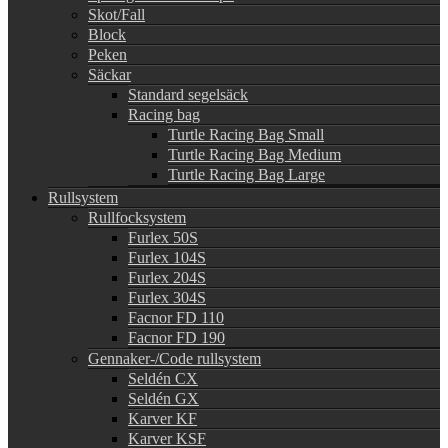
Skot/Fall
Block
Peken
Säckar
Standard segelsäck
Racing bag
Turtle Racing Bag Small
Turtle Racing Bag Medium
Turtle Racing Bag Large
Rullsystem
Rullfocksystem
Furlex 50S
Furlex 104S
Furlex 204S
Furlex 304S
Facnor FD 110
Facnor FD 190
Gennaker-/Code rullsystem
Seldén CX
Seldén GX
Karver KF
Karver KSF