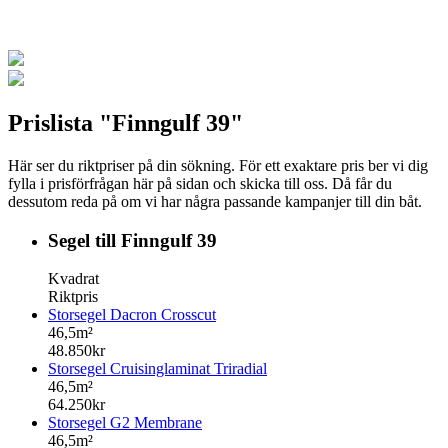
Prislista "Finngulf 39"
Här ser du riktpriser på din sökning. För ett exaktare pris ber vi dig
fylla i prisförfrågan här på sidan och skicka till oss. Då får du
dessutom reda på om vi har några passande kampanjer till din båt.
Segel till Finngulf 39
Kvadrat
Riktpris
Storsegel Dacron Crosscut
46,5m²
48.850kr
Storsegel Cruisinglaminat Triradial
46,5m²
64.250kr
Storsegel G2 Membrane
46,5m²