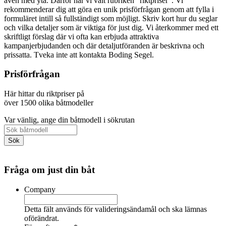
även med yta. Därför har vi valt rubriken "riktpriser". Vi
rekommenderar dig att göra en unik prisförfrågan genom att fylla i
formuläret intill så fullständigt som möjligt. Skriv kort hur du seglar
och vilka detaljer som är viktiga för just dig. Vi återkommer med ett
skriftligt förslag där vi ofta kan erbjuda attraktiva
kampanjerbjudanden och där detaljutföranden är beskrivna och
prissatta. Tveka inte att kontakta Boding Segel.
Prisförfrågan
Här hittar du riktpriser på
över 1500 olika båtmodeller
Var vänlig, ange din båtmodell i sökrutan
Fråga om just din båt
Company
Detta fält används för valideringsändamål och ska lämnas
oförändrat.