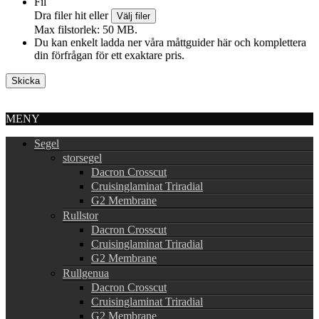
Fil
Dra filer hit eller
Välj filer
Max filstorlek: 50 MB.
Du kan enkelt ladda ner våra måttguider här och komplettera
din förfrågan för ett exaktare pris.
MENY
Segel
storsegel
Dacron Crosscut
Cruisinglaminat Triradial
G2 Membrane
Rullstor
Dacron Crosscut
Cruisinglaminat Triradial
G2 Membrane
Rullgenua
Dacron Crosscut
Cruisinglaminat Triradial
G2 Membrane