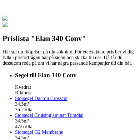
Prislista "Elan 340 Conv"
Här ser du riktpriser på din sökning. För ett exaktare pris ber vi dig
fylla i prisförfrågan här på sidan och skicka till oss. Då får du
dessutom reda på om vi har några passande kampanjer till din båt.
Segel till Elan 340 Conv
Kvadrat
Riktpris
Storsegel Dacron Crosscut
34,5m²
36.250kr
Storsegel Cruisinglaminat Triradial
34,5m²
47.650kr
Storsegel G2 Membrane
34,5m²