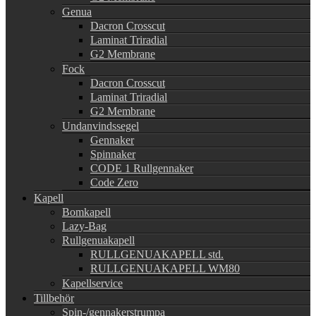
Genua
Dacron Crosscut
Laminat Triradial
G2 Membrane
Fock
Dacron Crosscut
Laminat Triradial
G2 Membrane
Undanvindssegel
Gennaker
Spinnaker
CODE 1 Rullgennaker
Code Zero
Kapell
Bomkapell
Lazy-Bag
Rullgenuakapell
RULLGENUAKAPELL std.
RULLGENUAKAPELL WM80
Kapellservice
Tillbehör
Spin-/gennakerstrumpa