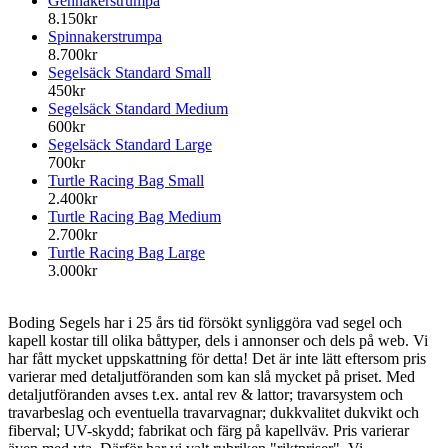
Gennakerstrumpa
8.150kr
Spinnakerstrumpa
8.700kr
Segelsäck Standard Small
450kr
Segelsäck Standard Medium
600kr
Segelsäck Standard Large
700kr
Turtle Racing Bag Small
2.400kr
Turtle Racing Bag Medium
2.700kr
Turtle Racing Bag Large
3.000kr
Boding Segels har i 25 års tid försökt synliggöra vad segel och
kapell kostar till olika båttyper, dels i annonser och dels på web. Vi
har fått mycket uppskattning för detta! Det är inte lätt eftersom pris
varierar med detaljutföranden som kan slå mycket på priset. Med
detaljutföranden avses t.ex. antal rev & lattor; travarsystem och
travarbeslag och eventuella travarvagnar; dukkvalitet dukvikt och
fiberval; UV-skydd; fabrikat och färg på kapellväv. Pris varierar