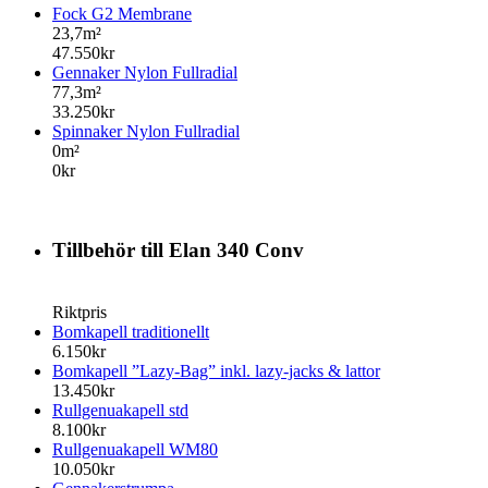
Fock G2 Membrane
23,7m²
47.550kr
Gennaker Nylon Fullradial
77,3m²
33.250kr
Spinnaker Nylon Fullradial
0m²
0kr
Tillbehör till Elan 340 Conv
Riktpris
Bomkapell traditionellt
6.150kr
Bomkapell ”Lazy-Bag” inkl. lazy-jacks & lattor
13.450kr
Rullgenuakapell std
8.100kr
Rullgenuakapell WM80
10.050kr