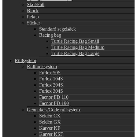
Skot/Fall
Block
Peken
Säckar
Standard segelsäck
Racing bag
Turtle Racing Bag Small
Turtle Racing Bag Medium
Turtle Racing Bag Large
Rullsystem
Rullfocksystem
Furlex 50S
Furlex 104S
Furlex 204S
Furlex 304S
Facnor FD 110
Facnor FD 190
Gennaker-/Code rullsystem
Seldén CX
Seldén GX
Karver KF
Karver KSF