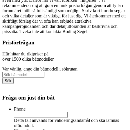
även med yta. Därför har vi valt rubriken "riktpriser". Vi
rekommenderar dig att göra en unik prisförfrågan genom att fylla i
formuläret intill så fullständigt som möjligt. Skriv kort hur du seglar
och vilka detaljer som är viktiga för just dig. Vi återkommer med ett
skriftligt förslag där vi ofta kan erbjuda attraktiva
kampanjerbjudanden och där detaljutföranden är beskrivna och
prissatta. Tveka inte att kontakta Boding Segel.
Prisförfrågan
Här hittar du riktpriser på
över 1500 olika båtmodeller
Var vänlig, ange din båtmodell i sökrutan
Fråga om just din båt
Phone
Detta fält används för valideringsändamål och ska lämnas
oförändrat.