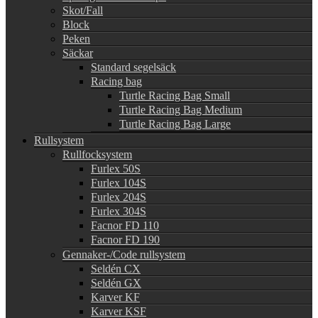
Skot/Fall
Block
Peken
Säckar
Standard segelsäck
Racing bag
Turtle Racing Bag Small
Turtle Racing Bag Medium
Turtle Racing Bag Large
Rullsystem
Rullfocksystem
Furlex 50S
Furlex 104S
Furlex 204S
Furlex 304S
Facnor FD 110
Facnor FD 190
Gennaker-/Code rullsystem
Seldén CX
Seldén GX
Karver KF
Karver KSF