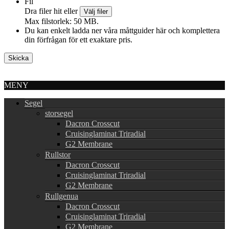
Fil
Dra filer hit eller
Välj filer
Max filstorlek: 50 MB.
Du kan enkelt ladda ner våra måttguider här och komplettera
din förfrågan för ett exaktare pris.
MENY
Segel
storsegel
Dacron Crosscut
Cruisinglaminat Triradial
G2 Membrane
Rullstor
Dacron Crosscut
Cruisinglaminat Triradial
G2 Membrane
Rullgenua
Dacron Crosscut
Cruisinglaminat Triradial
G2 Membrane