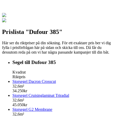
Prislista "Dufour 385"
Här ser du riktpriser på din sökning. För ett exaktare pris ber vi dig
fylla i prisförfrågan här på sidan och skicka till oss. Då får du
dessutom reda på om vi har några passande kampanjer till din båt.
Segel till Dufour 385
Kvadrat
Riktpris
Storsegel Dacron Crosscut
32,6m²
34.250kr
Storsegel Cruisinglaminat Triradial
32,6m²
45.050kr
Storsegel G2 Membrane
32,6m²