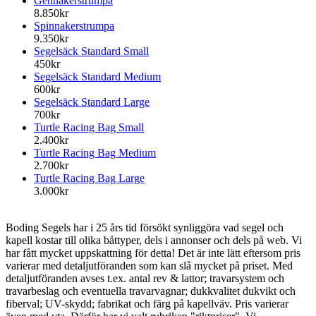
Gennakerstrumpa
8.850kr
Spinnakerstrumpa
9.350kr
Segelsäck Standard Small
450kr
Segelsäck Standard Medium
600kr
Segelsäck Standard Large
700kr
Turtle Racing Bag Small
2.400kr
Turtle Racing Bag Medium
2.700kr
Turtle Racing Bag Large
3.000kr
Boding Segels har i 25 års tid försökt synliggöra vad segel och
kapell kostar till olika båttyper, dels i annonser och dels på web. Vi
har fått mycket uppskattning för detta! Det är inte lätt eftersom pris
varierar med detaljutföranden som kan slå mycket på priset. Med
detaljutföranden avses t.ex. antal rev & lattor; travarsystem och
travarbeslag och eventuella travarvagnar; dukkvalitet dukvikt och
fiberval; UV-skydd; fabrikat och färg på kapellväv. Pris varierar