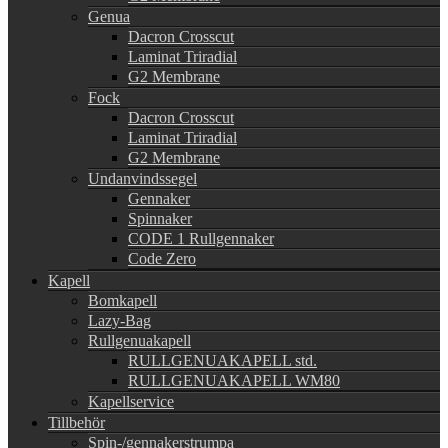
Genua
Dacron Crosscut
Laminat Triradial
G2 Membrane
Fock
Dacron Crosscut
Laminat Triradial
G2 Membrane
Undanvindssegel
Gennaker
Spinnaker
CODE 1 Rullgennaker
Code Zero
Kapell
Bomkapell
Lazy-Bag
Rullgenuakapell
RULLGENUAKAPELL std.
RULLGENUAKAPELL WM80
Kapellservice
Tillbehör
Spin-/gennakerstrumpa