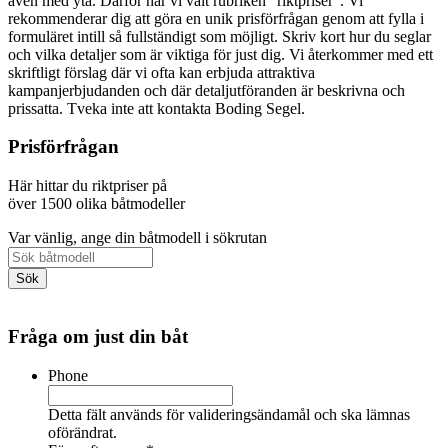
även med yta. Därför har vi valt rubriken "riktpriser". Vi
rekommenderar dig att göra en unik prisförfrågan genom att fylla i
formuläret intill så fullständigt som möjligt. Skriv kort hur du seglar
och vilka detaljer som är viktiga för just dig. Vi återkommer med ett
skriftligt förslag där vi ofta kan erbjuda attraktiva
kampanjerbjudanden och där detaljutföranden är beskrivna och
prissatta. Tveka inte att kontakta Boding Segel.
Prisförfrågan
Här hittar du riktpriser på
över 1500 olika båtmodeller
Var vänlig, ange din båtmodell i sökrutan
Fråga om just din båt
Phone
Detta fält används för valideringsändamål och ska lämnas
oförändrat.