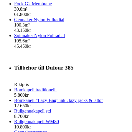
Fock G2 Membrane
30,8m²
61.800kr
Gennaker Nylon Fullradial
100,3m²
43.150kr
Spinnaker Nylon Fullradial
105,6m²
45.450kr
Tillbehör till Dufour 385
Riktpris
Bomkapell traditionellt
5.800kr
Bomkapell ”Lazy-Bag” inkl. lazy-jacks & lattor
12.650kr
Rullgenuakapell std
8.700kr
Rullgenuakapell WM80
10.800kr