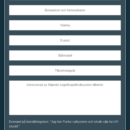
Exempel på beställningstext:
“Jag har Furlex rullsystem och skulle vilja ha UV-
skydd.”