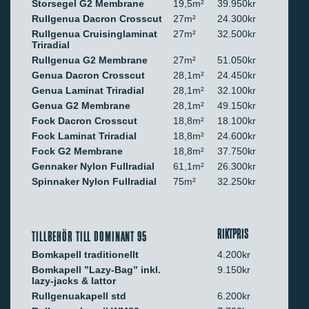
Storsegel G2 Membrane
19,5m²
39.950kr
Rullgenua Dacron Crosscut
27m²
24.300kr
Rullgenua Cruisinglaminat
27m²
32.500kr
Triradial
Rullgenua G2 Membrane
27m²
51.050kr
Genua Dacron Crosscut
28,1m²
24.450kr
Genua Laminat Triradial
28,1m²
32.100kr
Genua G2 Membrane
28,1m²
49.150kr
Fock Dacron Crosscut
18,8m²
18.100kr
Fock Laminat Triradial
18,8m²
24.600kr
Fock G2 Membrane
18,8m²
37.750kr
Gennaker Nylon Fullradial
61,1m²
26.300kr
Spinnaker Nylon Fullradial
75m²
32.250kr
RIKTPRIS
TILLBEHÖR TILL DOMINANT 95
Bomkapell traditionellt
4.200kr
Bomkapell ”Lazy-Bag” inkl.
9.150kr
lazy-jacks & lattor
Rullgenuakapell std
6.200kr