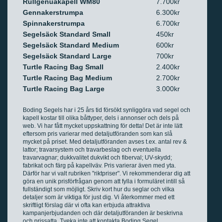
Rullgenuakapell WM80
7.700kr
Gennakerstrumpa
6.300kr
Spinnakerstrumpa
6.700kr
Segelsäck Standard Small
450kr
Segelsäck Standard Medium
600kr
Segelsäck Standard Large
700kr
Turtle Racing Bag Small
2.400kr
Turtle Racing Bag Medium
2.700kr
Turtle Racing Bag Large
3.000kr
Boding Segels har i 25 års tid försökt synliggöra vad segel och
kapell kostar till olika båttyper, dels i annonser och dels på
web. Vi har fått mycket uppskattning för detta! Det är inte lätt
eftersom pris varierar med detaljutföranden som kan slå
mycket på priset. Med detaljutföranden avses t.ex. antal rev &
lattor; travarsystem och travarbeslag och eventuella
travarvagnar; dukkvalitet dukvikt och fiberval; UV-skydd;
fabrikat och färg på kapellväv. Pris varierar även med yta.
Därför har vi valt rubriken "riktpriser". Vi rekommenderar dig att
göra en unik prisförfrågan genom att fylla i formuläret intill så
fullständigt som möjligt. Skriv kort hur du seglar och vilka
detaljer som är viktiga för just dig. Vi återkommer med ett
skriftligt förslag där vi ofta kan erbjuda attraktiva
kampanjerbjudanden och där detaljutföranden är beskrivna
och prissatta. Tveka inte att kontakta Boding Segel.