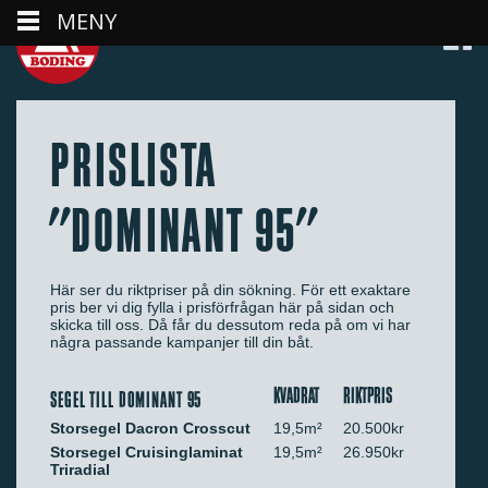
MENY
PRISLISTA
"DOMINANT 95"
Här ser du riktpriser på din sökning. För ett exaktare
pris ber vi dig fylla i prisförfrågan här på sidan och
skicka till oss. Då får du dessutom reda på om vi har
några passande kampanjer till din båt.
KVADRAT
RIKTPRIS
SEGEL TILL DOMINANT 95
Storsegel Dacron Crosscut
19,5m²
20.500kr
Storsegel Cruisinglaminat
19,5m²
26.950kr
Triradial