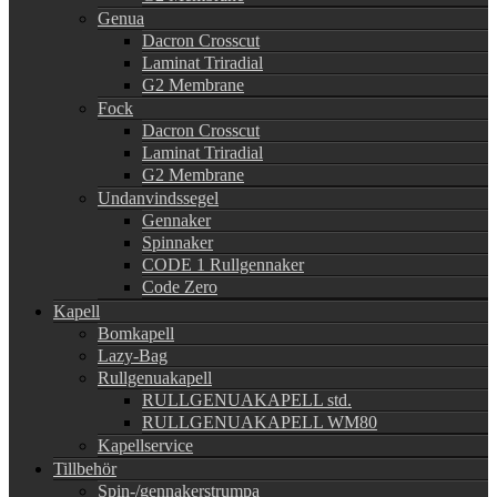
Genua
Dacron Crosscut
Laminat Triradial
G2 Membrane
Fock
Dacron Crosscut
Laminat Triradial
G2 Membrane
Undanvindssegel
Gennaker
Spinnaker
CODE 1 Rullgennaker
Code Zero
Kapell
Bomkapell
Lazy-Bag
Rullgenuakapell
RULLGENUAKAPELL std.
RULLGENUAKAPELL WM80
Kapellservice
Tillbehör
Spin-/gennakerstrumpa