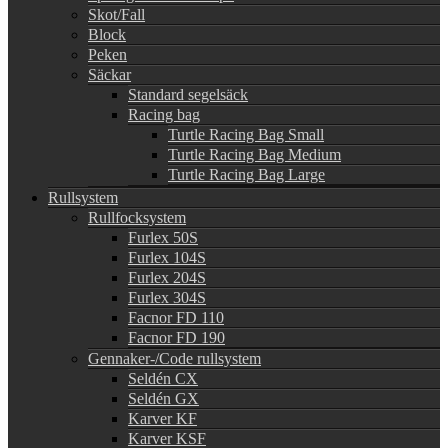
Skot/Fall
Block
Peken
Säckar
Standard segelsäck
Racing bag
Turtle Racing Bag Small
Turtle Racing Bag Medium
Turtle Racing Bag Large
Rullsystem
Rullfocksystem
Furlex 50S
Furlex 104S
Furlex 204S
Furlex 304S
Facnor FD 110
Facnor FD 190
Gennaker-/Code rullsystem
Seldén CX
Seldén GX
Karver KF
Karver KSF