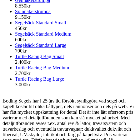
Gennakerstrumpa
8.550kr
Spinnakerstrumpa
9.150kr
Segelsäck Standard Small
450kr
Segelsäck Standard Medium
600kr
Segelsäck Standard Large
700kr
Turtle Racing Bag Small
2.400kr
Turtle Racing Bag Medium
2.700kr
Turtle Racing Bag Large
3.000kr
Boding Segels har i 25 års tid försökt synliggöra vad segel och
kapell kostar till olika båttyper, dels i annonser och dels på web. Vi
har fått mycket uppskattning för detta! Det är inte lätt eftersom pris
varierar med detaljutföranden som kan slå mycket på priset. Med
detaljutföranden avses t.ex. antal rev & lattor; travarsystem och
travarbeslag och eventuella travarvagnar; dukkvalitet dukvikt och
fiberval; UV-skydd; fabrikat och färg på kapellväv. Pris varierar