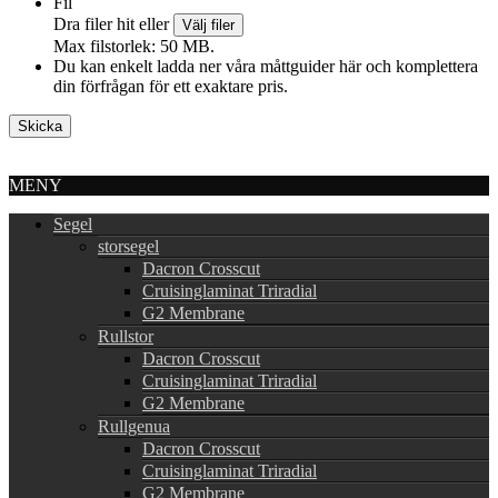
Fil
Dra filer hit eller
Välj filer
Max filstorlek: 50 MB.
Du kan enkelt ladda ner våra måttguider här och komplettera
din förfrågan för ett exaktare pris.
MENY
Segel
storsegel
Dacron Crosscut
Cruisinglaminat Triradial
G2 Membrane
Rullstor
Dacron Crosscut
Cruisinglaminat Triradial
G2 Membrane
Rullgenua
Dacron Crosscut
Cruisinglaminat Triradial
G2 Membrane