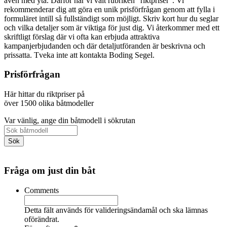
även med yta. Därför har vi valt rubriken "riktpriser". Vi
rekommenderar dig att göra en unik prisförfrågan genom att fylla i
formuläret intill så fullständigt som möjligt. Skriv kort hur du seglar
och vilka detaljer som är viktiga för just dig. Vi återkommer med ett
skriftligt förslag där vi ofta kan erbjuda attraktiva
kampanjerbjudanden och där detaljutföranden är beskrivna och
prissatta. Tveka inte att kontakta Boding Segel.
Prisförfrågan
Här hittar du riktpriser på
över 1500 olika båtmodeller
Var vänlig, ange din båtmodell i sökrutan
Fråga om just din båt
Comments
Detta fält används för valideringsändamål och ska lämnas
oförändrat.