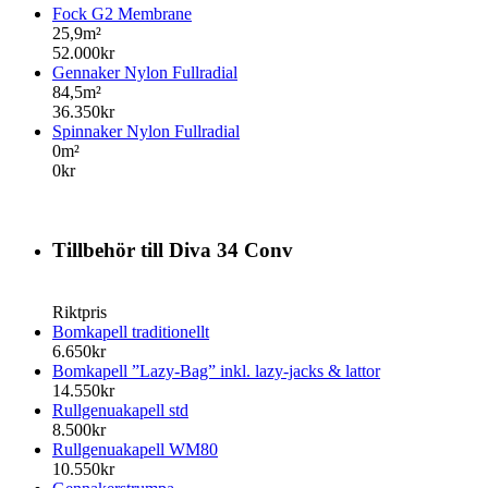
Fock G2 Membrane
25,9m²
52.000kr
Gennaker Nylon Fullradial
84,5m²
36.350kr
Spinnaker Nylon Fullradial
0m²
0kr
Tillbehör till Diva 34 Conv
Riktpris
Bomkapell traditionellt
6.650kr
Bomkapell ”Lazy-Bag” inkl. lazy-jacks & lattor
14.550kr
Rullgenuakapell std
8.500kr
Rullgenuakapell WM80
10.550kr