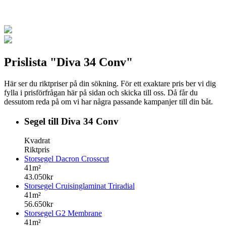
Prislista "Diva 34 Conv"
Här ser du riktpriser på din sökning. För ett exaktare pris ber vi dig
fylla i prisförfrågan här på sidan och skicka till oss. Då får du
dessutom reda på om vi har några passande kampanjer till din båt.
Segel till Diva 34 Conv
Kvadrat
Riktpris
Storsegel Dacron Crosscut
41m²
43.050kr
Storsegel Cruisinglaminat Triradial
41m²
56.650kr
Storsegel G2 Membrane
41m²