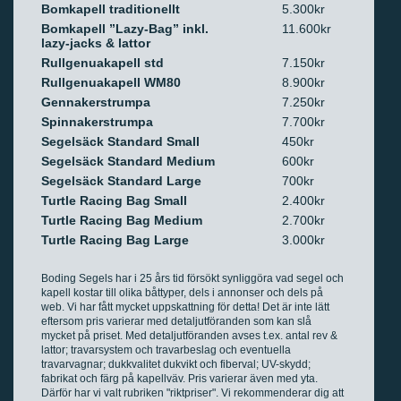
Bomkapell traditionellt
5.300kr
Bomkapell ”Lazy-Bag” inkl.
11.600kr
lazy-jacks & lattor
Rullgenuakapell std
7.150kr
Rullgenuakapell WM80
8.900kr
Gennakerstrumpa
7.250kr
Spinnakerstrumpa
7.700kr
Segelsäck Standard Small
450kr
Segelsäck Standard Medium
600kr
Segelsäck Standard Large
700kr
Turtle Racing Bag Small
2.400kr
Turtle Racing Bag Medium
2.700kr
Turtle Racing Bag Large
3.000kr
Boding Segels har i 25 års tid försökt synliggöra vad segel och
kapell kostar till olika båttyper, dels i annonser och dels på
web. Vi har fått mycket uppskattning för detta! Det är inte lätt
eftersom pris varierar med detaljutföranden som kan slå
mycket på priset. Med detaljutföranden avses t.ex. antal rev &
lattor; travarsystem och travarbeslag och eventuella
travarvagnar; dukkvalitet dukvikt och fiberval; UV-skydd;
fabrikat och färg på kapellväv. Pris varierar även med yta.
Därför har vi valt rubriken "riktpriser". Vi rekommenderar dig att