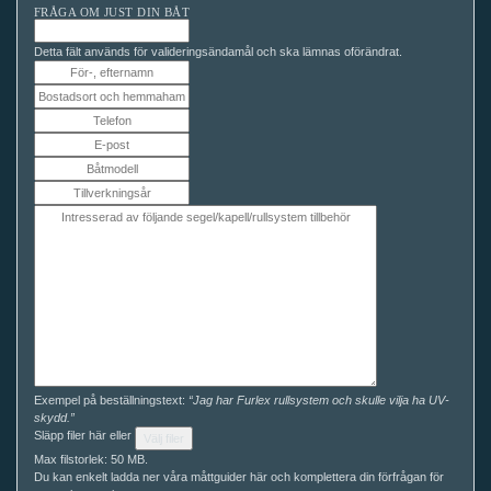
FRÅGA OM JUST DIN BÅT
Detta fält används för valideringsändamål och ska lämnas oförändrat.
Exempel på beställningstext:
“Jag har Furlex rullsystem och skulle vilja ha UV-
skydd.”
Släpp filer här eller
Välj filer
Max filstorlek: 50 MB.
Du kan enkelt ladda ner våra måttguider här och komplettera din förfrågan för