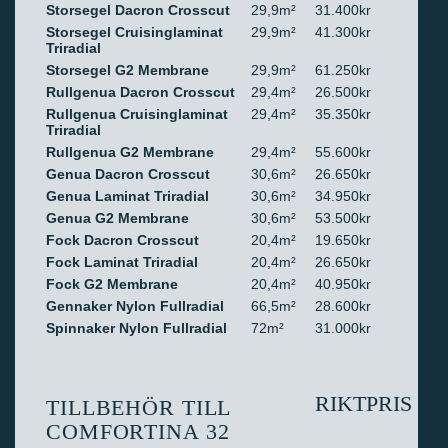
Storsegel Dacron Crosscut
29,9m²
31.400kr
Storsegel Cruisinglaminat
29,9m²
41.300kr
Triradial
Storsegel G2 Membrane
29,9m²
61.250kr
Rullgenua Dacron Crosscut
29,4m²
26.500kr
Rullgenua Cruisinglaminat
29,4m²
35.350kr
Triradial
Rullgenua G2 Membrane
29,4m²
55.600kr
Genua Dacron Crosscut
30,6m²
26.650kr
Genua Laminat Triradial
30,6m²
34.950kr
Genua G2 Membrane
30,6m²
53.500kr
Fock Dacron Crosscut
20,4m²
19.650kr
Fock Laminat Triradial
20,4m²
26.650kr
Fock G2 Membrane
20,4m²
40.950kr
Gennaker Nylon Fullradial
66,5m²
28.600kr
Spinnaker Nylon Fullradial
72m²
31.000kr
RIKTPRIS
TILLBEHÖR TILL
COMFORTINA 32