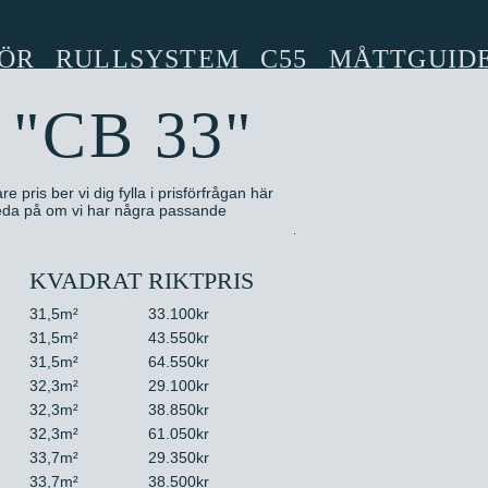
ÖR
RULLSYSTEM
C55
MÅTTGUID
 "CB 33"
e pris ber vi dig fylla i prisförfrågan här
 reda på om vi har några passande
KVADRAT
RIKTPRIS
31,5m²
33.100kr
31,5m²
43.550kr
31,5m²
64.550kr
32,3m²
29.100kr
32,3m²
38.850kr
32,3m²
61.050kr
33,7m²
29.350kr
33,7m²
38.500kr