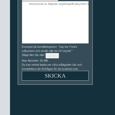
Exempel på beställningstext:
“Jag har Furlex
rullsystem och skulle vilja ha UV-skydd.”
Släpp filer här eller
Välj filer
Max filstorlek: 50 MB.
Du kan enkelt ladda ner våra måttguider här och
komplettera din förfrågan för ett exaktare pris.