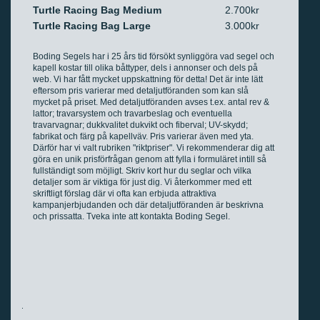
Turtle Racing Bag Medium
2.700kr
Turtle Racing Bag Large
3.000kr
Boding Segels har i 25 års tid försökt synliggöra vad segel och
kapell kostar till olika båttyper, dels i annonser och dels på
web. Vi har fått mycket uppskattning för detta! Det är inte lätt
eftersom pris varierar med detaljutföranden som kan slå
mycket på priset. Med detaljutföranden avses t.ex. antal rev &
lattor; travarsystem och travarbeslag och eventuella
travarvagnar; dukkvalitet dukvikt och fiberval; UV-skydd;
fabrikat och färg på kapellväv. Pris varierar även med yta.
Därför har vi valt rubriken "riktpriser". Vi rekommenderar dig att
göra en unik prisförfrågan genom att fylla i formuläret intill så
fullständigt som möjligt. Skriv kort hur du seglar och vilka
detaljer som är viktiga för just dig. Vi återkommer med ett
skriftligt förslag där vi ofta kan erbjuda attraktiva
kampanjerbjudanden och där detaljutföranden är beskrivna
och prissatta. Tveka inte att kontakta Boding Segel.