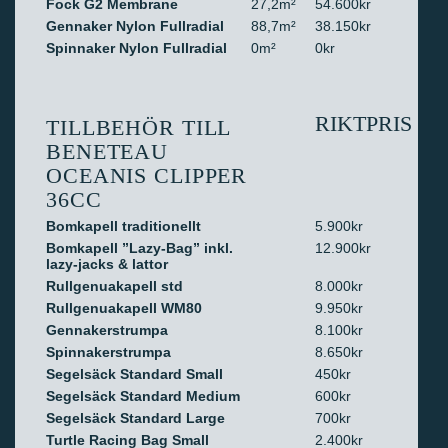
Fock G2 Membrane
27,2m²
54.600kr
Gennaker Nylon Fullradial
88,7m²
38.150kr
Spinnaker Nylon Fullradial
0m²
0kr
RIKTPRIS
TILLBEHÖR TILL
BENETEAU
OCEANIS CLIPPER
36CC
Bomkapell traditionellt
5.900kr
Bomkapell ”Lazy-Bag” inkl.
12.900kr
lazy-jacks & lattor
Rullgenuakapell std
8.000kr
Rullgenuakapell WM80
9.950kr
Gennakerstrumpa
8.100kr
Spinnakerstrumpa
8.650kr
Segelsäck Standard Small
450kr
Segelsäck Standard Medium
600kr
Segelsäck Standard Large
700kr
Turtle Racing Bag Small
2.400kr