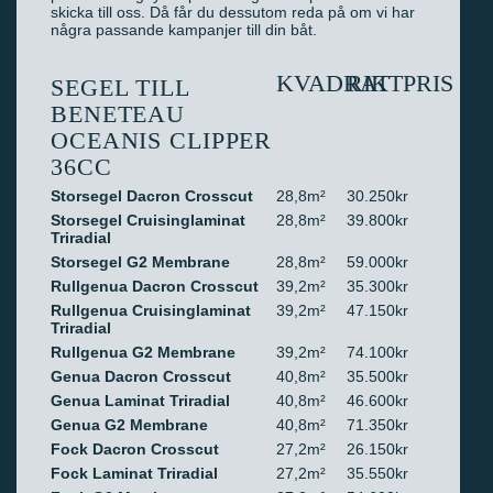
skicka till oss. Då får du dessutom reda på om vi har
några passande kampanjer till din båt.
KVADRAT
RIKTPRIS
SEGEL TILL
BENETEAU
OCEANIS CLIPPER
36CC
Storsegel Dacron Crosscut
28,8m²
30.250kr
Storsegel Cruisinglaminat
28,8m²
39.800kr
Triradial
Storsegel G2 Membrane
28,8m²
59.000kr
Rullgenua Dacron Crosscut
39,2m²
35.300kr
Rullgenua Cruisinglaminat
39,2m²
47.150kr
Triradial
Rullgenua G2 Membrane
39,2m²
74.100kr
Genua Dacron Crosscut
40,8m²
35.500kr
Genua Laminat Triradial
40,8m²
46.600kr
Genua G2 Membrane
40,8m²
71.350kr
Fock Dacron Crosscut
27,2m²
26.150kr
Fock Laminat Triradial
27,2m²
35.550kr