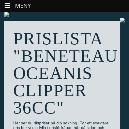
MENY
PRISLISTA
"BENETEAU
OCEANIS
CLIPPER
36CC"
Här ser du riktpriser på din sökning. För ett exaktare
pris ber vi dig fylla i prisförfrågan här på sidan och