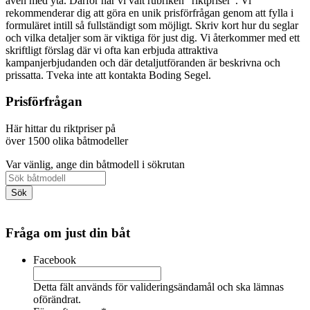
även med yta. Därför har vi valt rubriken "riktpriser". Vi
rekommenderar dig att göra en unik prisförfrågan genom att fylla i
formuläret intill så fullständigt som möjligt. Skriv kort hur du seglar
och vilka detaljer som är viktiga för just dig. Vi återkommer med ett
skriftligt förslag där vi ofta kan erbjuda attraktiva
kampanjerbjudanden och där detaljutföranden är beskrivna och
prissatta. Tveka inte att kontakta Boding Segel.
Prisförfrågan
Här hittar du riktpriser på
över 1500 olika båtmodeller
Var vänlig, ange din båtmodell i sökrutan
Fråga om just din båt
Facebook
Detta fält används för valideringsändamål och ska lämnas
oförändrat.