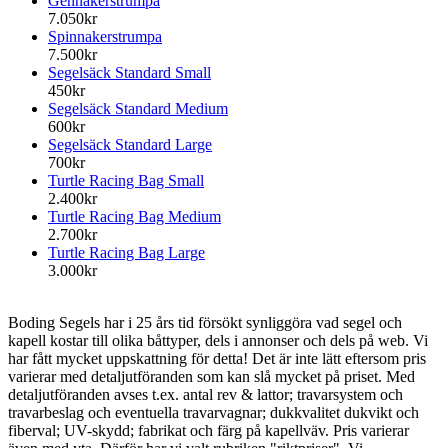
Gennakerstrumpa
7.050kr
Spinnakerstrumpa
7.500kr
Segelsäck Standard Small
450kr
Segelsäck Standard Medium
600kr
Segelsäck Standard Large
700kr
Turtle Racing Bag Small
2.400kr
Turtle Racing Bag Medium
2.700kr
Turtle Racing Bag Large
3.000kr
Boding Segels har i 25 års tid försökt synliggöra vad segel och
kapell kostar till olika båttyper, dels i annonser och dels på web. Vi
har fått mycket uppskattning för detta! Det är inte lätt eftersom pris
varierar med detaljutföranden som kan slå mycket på priset. Med
detaljutföranden avses t.ex. antal rev & lattor; travarsystem och
travarbeslag och eventuella travarvagnar; dukkvalitet dukvikt och
fiberval; UV-skydd; fabrikat och färg på kapellväv. Pris varierar