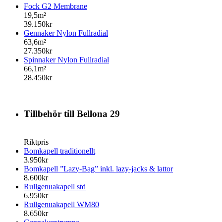
Fock G2 Membrane
19,5m²
39.150kr
Gennaker Nylon Fullradial
63,6m²
27.350kr
Spinnaker Nylon Fullradial
66,1m²
28.450kr
Tillbehör till Bellona 29
Riktpris
Bomkapell traditionellt
3.950kr
Bomkapell ”Lazy-Bag” inkl. lazy-jacks & lattor
8.600kr
Rullgenuakapell std
6.950kr
Rullgenuakapell WM80
8.650kr