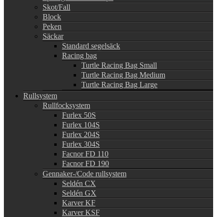
Skot/Fall
Block
Peken
Säckar
Standard segelsäck
Racing bag
Turtle Racing Bag Small
Turtle Racing Bag Medium
Turtle Racing Bag Large
Rullsystem
Rullfocksystem
Furlex 50S
Furlex 104S
Furlex 204S
Furlex 304S
Facnor FD 110
Facnor FD 190
Gennaker-/Code rullsystem
Seldén CX
Seldén GX
Karver KF
Karver KSF