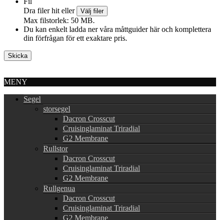
Fil
Dra filer hit eller
Välj filer
Max filstorlek: 50 MB.
Du kan enkelt ladda ner våra måttguider här och komplettera
din förfrågan för ett exaktare pris.
MENY
Segel
storsegel
Dacron Crosscut
Cruisinglaminat Triradial
G2 Membrane
Rullstor
Dacron Crosscut
Cruisinglaminat Triradial
G2 Membrane
Rullgenua
Dacron Crosscut
Cruisinglaminat Triradial
G2 Membrane