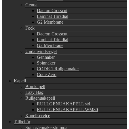
Genua
Dacron Crosscut
Laminat Triradial
G2 Membrane
Fock
Dacron Crosscut
Laminat Triradial
G2 Membrane
Undanvindssegel
Gennaker
Spinnaker
CODE 1 Rullgennaker
Code Zero
Kapell
Bomkapell
Lazy-Bag
Rullgenuakapell
RULLGENUAKAPELL std.
RULLGENUAKAPELL WM80
Kapellservice
Tillbehör
Spin-/gennakerstrumpa