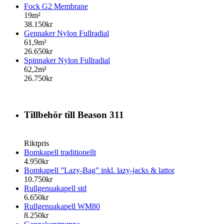
Fock G2 Membrane
19m²
38.150kr
Gennaker Nylon Fullradial
61,9m²
26.650kr
Spinnaker Nylon Fullradial
62,2m²
26.750kr
Tillbehör till Beason 311
Riktpris
Bomkapell traditionellt
4.950kr
Bomkapell ”Lazy-Bag” inkl. lazy-jacks & lattor
10.750kr
Rullgenuakapell std
6.650kr
Rullgenuakapell WM80
8.250kr