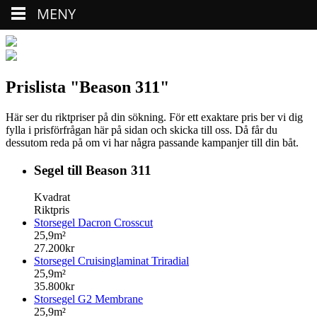
MENY
Prislista "Beason 311"
Här ser du riktpriser på din sökning. För ett exaktare pris ber vi dig
fylla i prisförfrågan här på sidan och skicka till oss. Då får du
dessutom reda på om vi har några passande kampanjer till din båt.
Segel till Beason 311
Kvadrat
Riktpris
Storsegel Dacron Crosscut
25,9m²
27.200kr
Storsegel Cruisinglaminat Triradial
25,9m²
35.800kr
Storsegel G2 Membrane
25,9m²