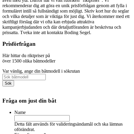
även med yta. Därför har vi valt rubriken "riktpriser". Vi
rekommenderar dig att göra en unik prisförfrågan genom att fylla i
formuläret intill så fullständigt som möjligt. Skriv kort hur du seglar
och vilka detaljer som är viktiga för just dig. Vi återkommer med ett
skriftligt förslag där vi ofta kan erbjuda attraktiva
kampanjerbjudanden och där detaljutföranden är beskrivna och
prissatta. Tveka inte att kontakta Boding Segel.
Prisförfrågan
Här hittar du riktpriser på
över 1500 olika båtmodeller
Var vänlig, ange din båtmodell i sökrutan
Fråga om just din båt
Name
Detta fält används för valideringsändamål och ska lämnas
oförändrat.