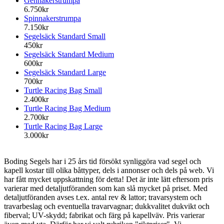
Gennakerstrumpa
6.750kr
Spinnakerstrumpa
7.150kr
Segelsäck Standard Small
450kr
Segelsäck Standard Medium
600kr
Segelsäck Standard Large
700kr
Turtle Racing Bag Small
2.400kr
Turtle Racing Bag Medium
2.700kr
Turtle Racing Bag Large
3.000kr
Boding Segels har i 25 års tid försökt synliggöra vad segel och
kapell kostar till olika båttyper, dels i annonser och dels på web. Vi
har fått mycket uppskattning för detta! Det är inte lätt eftersom pris
varierar med detaljutföranden som kan slå mycket på priset. Med
detaljutföranden avses t.ex. antal rev & lattor; travarsystem och
travarbeslag och eventuella travarvagnar; dukkvalitet dukvikt och
fiberval; UV-skydd; fabrikat och färg på kapellväv. Pris varierar