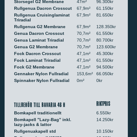
Storsegel G2 Membrane
47m²
96.300kr
Rullgenua Dacron Crosscut
67,9m²
61.150kr
Rullgenua Cruisinglaminat
67,9m²
81.650kr
Triradial
Rullgenua G2 Membrane
67,9m²
128.350kr
Genua Dacron Crosscut
70,7m²
61.550kr
Genua Laminat Triradial
70,7m²
80.700kr
Genua G2 Membrane
70,7m²
123.600kr
Fock Dacron Crosscut
47,1m²
45.300kr
Fock Laminat Triradial
47,1m²
61.550kr
Fock G2 Membrane
47,1m²
94.500kr
Gennaker Nylon Fullradial
153,6m²
66.050kr
Spinnaker Nylon Fullradial
0m²
0kr
RIKTPRIS
TILLBEHÖR TILL BAVARIA 46 H
Bomkapell traditionellt
6.550kr
Bomkapell ”Lazy-Bag” inkl.
14.250kr
lazy-jacks & lattor
Rullgenuakapell std
10.150kr