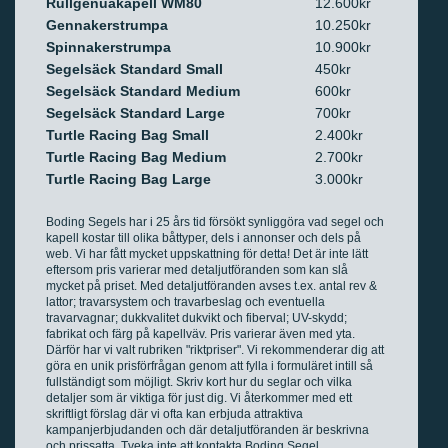
Rullgenuakapell WM80
12.600kr
Gennakerstrumpa
10.250kr
Spinnakerstrumpa
10.900kr
Segelsäck Standard Small
450kr
Segelsäck Standard Medium
600kr
Segelsäck Standard Large
700kr
Turtle Racing Bag Small
2.400kr
Turtle Racing Bag Medium
2.700kr
Turtle Racing Bag Large
3.000kr
Boding Segels har i 25 års tid försökt synliggöra vad segel och
kapell kostar till olika båttyper, dels i annonser och dels på
web. Vi har fått mycket uppskattning för detta! Det är inte lätt
eftersom pris varierar med detaljutföranden som kan slå
mycket på priset. Med detaljutföranden avses t.ex. antal rev &
lattor; travarsystem och travarbeslag och eventuella
travarvagnar; dukkvalitet dukvikt och fiberval; UV-skydd;
fabrikat och färg på kapellväv. Pris varierar även med yta.
Därför har vi valt rubriken "riktpriser". Vi rekommenderar dig att
göra en unik prisförfrågan genom att fylla i formuläret intill så
fullständigt som möjligt. Skriv kort hur du seglar och vilka
detaljer som är viktiga för just dig. Vi återkommer med ett
skriftligt förslag där vi ofta kan erbjuda attraktiva
kampanjerbjudanden och där detaljutföranden är beskrivna
och prissatta. Tveka inte att kontakta Boding Segel.