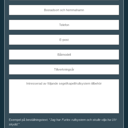
Exempel på beställningstext:
“Jag har Furlex rullsystem och skulle vilja ha UV-
skydd.”