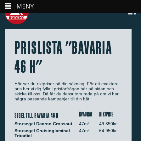
MENY
PRISLISTA "BAVARIA
46 H"
Här ser du riktpriser på din sökning. För ett exaktare
pris ber vi dig fylla i prisförfrågan här på sidan och
skicka till oss. Då får du dessutom reda på om vi har
några passande kampanjer till din båt.
KVADRAT
RIKTPRIS
SEGEL TILL BAVARIA 46 H
Storsegel Dacron Crosscut
47m²
49.350kr
Storsegel Cruisinglaminat
47m²
64.950kr
Triradial