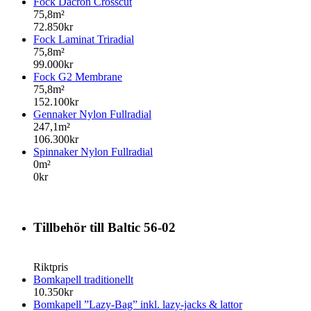
Fock Dacron Crosscut
75,8m²
72.850kr
Fock Laminat Triradial
75,8m²
99.000kr
Fock G2 Membrane
75,8m²
152.100kr
Gennaker Nylon Fullradial
247,1m²
106.300kr
Spinnaker Nylon Fullradial
0m²
0kr
Tillbehör till Baltic 56-02
Riktpris
Bomkapell traditionellt
10.350kr
Bomkapell ”Lazy-Bag” inkl. lazy-jacks & lattor