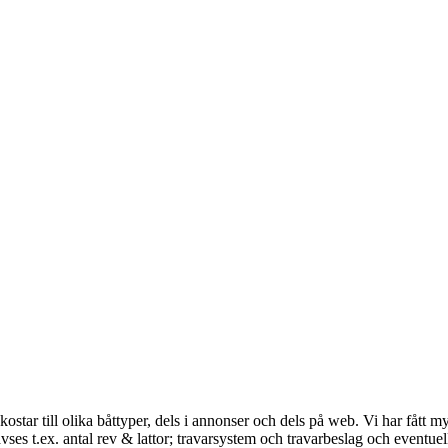
ostar till olika båttyper, dels i annonser och dels på web. Vi har fått my
ses t.ex. antal rev & lattor; travarsystem och travarbeslag och eventue