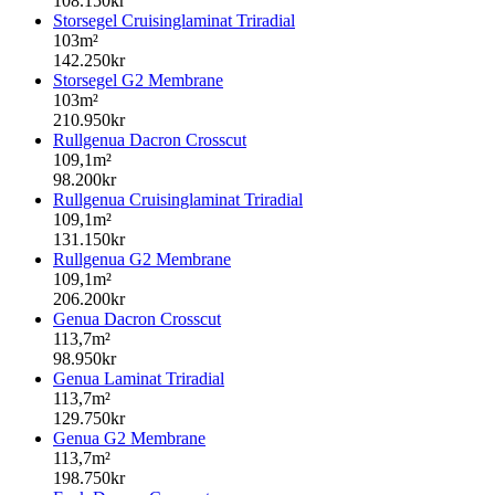
108.150kr
Storsegel Cruisinglaminat Triradial
103m²
142.250kr
Storsegel G2 Membrane
103m²
210.950kr
Rullgenua Dacron Crosscut
109,1m²
98.200kr
Rullgenua Cruisinglaminat Triradial
109,1m²
131.150kr
Rullgenua G2 Membrane
109,1m²
206.200kr
Genua Dacron Crosscut
113,7m²
98.950kr
Genua Laminat Triradial
113,7m²
129.750kr
Genua G2 Membrane
113,7m²
198.750kr