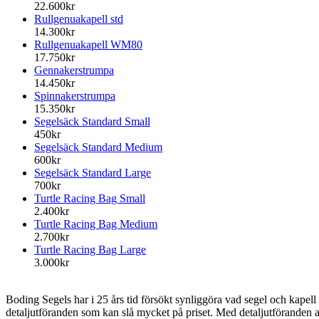
22.600kr
Rullgenuakapell std
14.300kr
Rullgenuakapell WM80
17.750kr
Gennakerstrumpa
14.450kr
Spinnakerstrumpa
15.350kr
Segelsäck Standard Small
450kr
Segelsäck Standard Medium
600kr
Segelsäck Standard Large
700kr
Turtle Racing Bag Small
2.400kr
Turtle Racing Bag Medium
2.700kr
Turtle Racing Bag Large
3.000kr
Boding Segels har i 25 års tid försökt synliggöra vad segel och kapell k
detaljutföranden som kan slå mycket på priset. Med detaljutföranden av