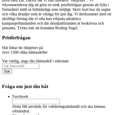
även med yta. Därför har vi valt rubriken "riktpriser". Vi
rekommenderar dig att göra en unik prisförfrågan genom att fylla i
formuläret intill så fullständigt som möjligt. Skriv kort hur du seglar
och vilka detaljer som är viktiga för just dig. Vi återkommer med ett
skriftligt förslag där vi ofta kan erbjuda attraktiva
kampanjerbjudanden och där detaljutföranden är beskrivna och
prissatta. Tveka inte att kontakta Boding Segel.
Prisförfrågan
Här hittar du riktpriser på
över 1500 olika båtmodeller
Var vänlig, ange din båtmodell i sökrutan
Fråga om just din båt
Facebook
Detta fält används för valideringsändamål och ska lämnas
oförändrat.