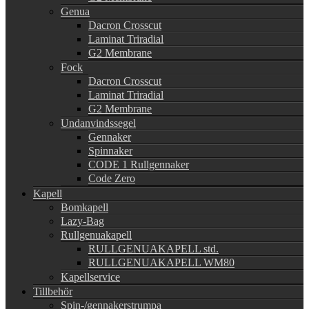
Genua
Dacron Crosscut
Laminat Triradial
G2 Membrane
Fock
Dacron Crosscut
Laminat Triradial
G2 Membrane
Undanvindssegel
Gennaker
Spinnaker
CODE 1 Rullgennaker
Code Zero
Kapell
Bomkapell
Lazy-Bag
Rullgenuakapell
RULLGENUAKAPELL std.
RULLGENUAKAPELL WM80
Kapellservice
Tillbehör
Spin-/gennakerstrumpa