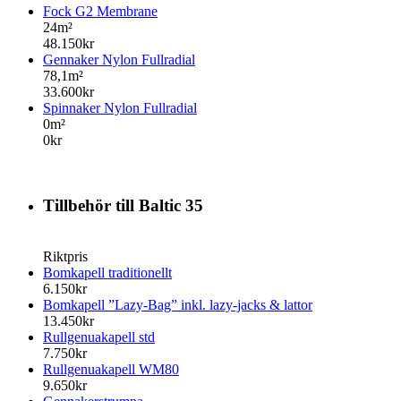
Fock G2 Membrane
24m²
48.150kr
Gennaker Nylon Fullradial
78,1m²
33.600kr
Spinnaker Nylon Fullradial
0m²
0kr
Tillbehör till Baltic 35
Riktpris
Bomkapell traditionellt
6.150kr
Bomkapell ”Lazy-Bag” inkl. lazy-jacks & lattor
13.450kr
Rullgenuakapell std
7.750kr
Rullgenuakapell WM80
9.650kr