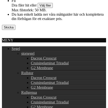
Fil
Dra filer hit eller
Välj filer
Max filstorlek: 50 MB.
Du kan enkelt ladda ner våra måttguider här och komplettera
din förfrågan för ett exaktare pris.
MENY
Segel
storsegel
Dacron Crosscut
Cruisinglaminat Triradial
G2 Membrane
Rullstor
Dacron Crosscut
Cruisinglaminat Triradial
G2 Membrane
Rullgenua
Dacron Crosscut
Cruisinglaminat Triradial
G2 Membrane