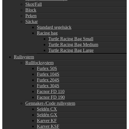
Skot/Fall
Block
Peken
Säckar
Standard segelsäck
Racing bag
Turtle Racing Bag Small
Turtle Racing Bag Medium
Turtle Racing Bag Large
Rullsystem
Rullfocksystem
Furlex 50S
Furlex 104S
Furlex 204S
Furlex 304S
Facnor FD 110
Facnor FD 190
Gennaker-/Code rullsystem
Seldén CX
Seldén GX
Karver KF
Karver KSF