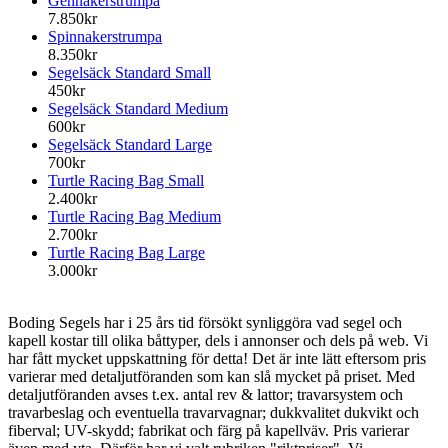
Gennakerstrumpa
7.850kr
Spinnakerstrumpa
8.350kr
Segelsäck Standard Small
450kr
Segelsäck Standard Medium
600kr
Segelsäck Standard Large
700kr
Turtle Racing Bag Small
2.400kr
Turtle Racing Bag Medium
2.700kr
Turtle Racing Bag Large
3.000kr
Boding Segels har i 25 års tid försökt synliggöra vad segel och
kapell kostar till olika båttyper, dels i annonser och dels på web. Vi
har fått mycket uppskattning för detta! Det är inte lätt eftersom pris
varierar med detaljutföranden som kan slå mycket på priset. Med
detaljutföranden avses t.ex. antal rev & lattor; travarsystem och
travarbeslag och eventuella travarvagnar; dukkvalitet dukvikt och
fiberval; UV-skydd; fabrikat och färg på kapellväv. Pris varierar