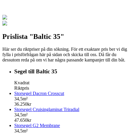
Prislista "Baltic 35"
Här ser du riktpriser på din sökning. För ett exaktare pris ber vi dig
fylla i prisförfrågan här på sidan och skicka till oss. Då får du
dessutom reda på om vi har några passande kampanjer till din båt.
Segel till Baltic 35
Kvadrat
Riktpris
Storsegel Dacron Crosscut
34,5m²
36.250kr
Storsegel Cruisinglaminat Triradial
34,5m²
47.650kr
Storsegel G2 Membrane
34,5m²