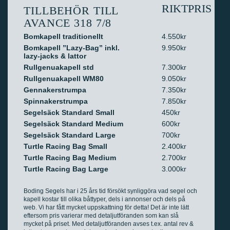
RIKTPRIS
TILLBEHÖR TILL
AVANCE 318 7/8
Bomkapell traditionellt
4.550kr
Bomkapell ”Lazy-Bag” inkl.
9.950kr
lazy-jacks & lattor
Rullgenuakapell std
7.300kr
Rullgenuakapell WM80
9.050kr
Gennakerstrumpa
7.350kr
Spinnakerstrumpa
7.850kr
Segelsäck Standard Small
450kr
Segelsäck Standard Medium
600kr
Segelsäck Standard Large
700kr
Turtle Racing Bag Small
2.400kr
Turtle Racing Bag Medium
2.700kr
Turtle Racing Bag Large
3.000kr
Boding Segels har i 25 års tid försökt synliggöra vad segel och
kapell kostar till olika båttyper, dels i annonser och dels på
web. Vi har fått mycket uppskattning för detta! Det är inte lätt
eftersom pris varierar med detaljutföranden som kan slå
mycket på priset. Med detaljutföranden avses t.ex. antal rev &