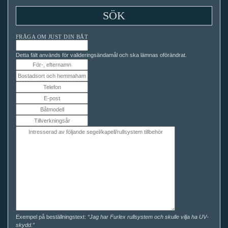
FRÅGA OM JUST DIN BÅT
Detta fält används för valideringsändamål och ska lämnas oförändrat.
Exempel på beställningstext:
“Jag har Furlex rullsystem och skulle vilja ha UV-
skydd.”