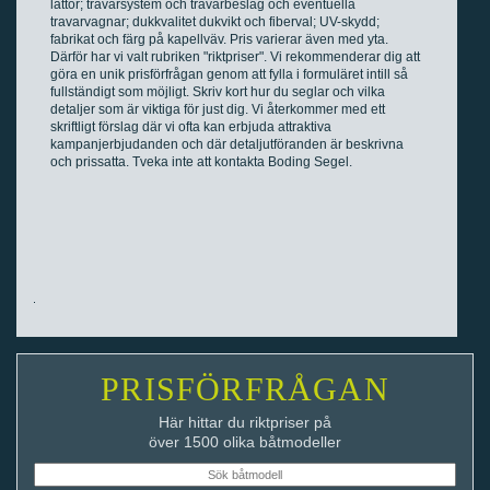
lattor; travarsystem och travarbeslag och eventuella
travarvagnar; dukkvalitet dukvikt och fiberval; UV-skydd;
fabrikat och färg på kapellväv. Pris varierar även med yta.
Därför har vi valt rubriken "riktpriser". Vi rekommenderar dig att
göra en unik prisförfrågan genom att fylla i formuläret intill så
fullständigt som möjligt. Skriv kort hur du seglar och vilka
detaljer som är viktiga för just dig. Vi återkommer med ett
skriftligt förslag där vi ofta kan erbjuda attraktiva
kampanjerbjudanden och där detaljutföranden är beskrivna
och prissatta. Tveka inte att kontakta Boding Segel.
PRISFÖRFRÅGAN
Här hittar du riktpriser på
över 1500 olika båtmodeller