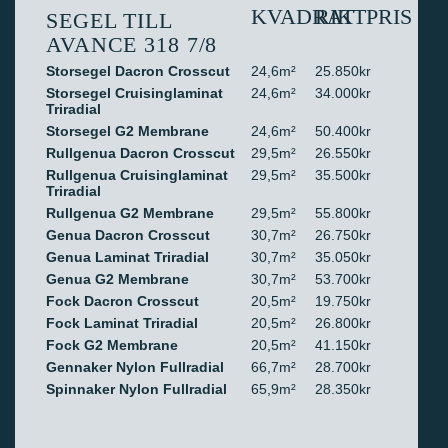
KVADRAT
RIKTPRIS
SEGEL TILL
AVANCE 318 7/8
Storsegel Dacron Crosscut
24,6m²
25.850kr
Storsegel Cruisinglaminat
24,6m²
34.000kr
Triradial
Storsegel G2 Membrane
24,6m²
50.400kr
Rullgenua Dacron Crosscut
29,5m²
26.550kr
Rullgenua Cruisinglaminat
29,5m²
35.500kr
Triradial
Rullgenua G2 Membrane
29,5m²
55.800kr
Genua Dacron Crosscut
30,7m²
26.750kr
Genua Laminat Triradial
30,7m²
35.050kr
Genua G2 Membrane
30,7m²
53.700kr
Fock Dacron Crosscut
20,5m²
19.750kr
Fock Laminat Triradial
20,5m²
26.800kr
Fock G2 Membrane
20,5m²
41.150kr
Gennaker Nylon Fullradial
66,7m²
28.700kr
Spinnaker Nylon Fullradial
65,9m²
28.350kr