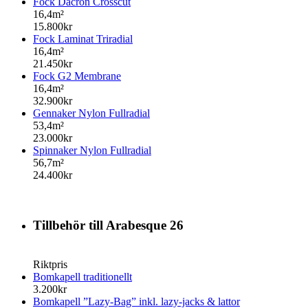
Fock Dacron Crosscut
16,4m²
15.800kr
Fock Laminat Triradial
16,4m²
21.450kr
Fock G2 Membrane
16,4m²
32.900kr
Gennaker Nylon Fullradial
53,4m²
23.000kr
Spinnaker Nylon Fullradial
56,7m²
24.400kr
Tillbehör till Arabesque 26
Riktpris
Bomkapell traditionellt
3.200kr
Bomkapell ”Lazy-Bag” inkl. lazy-jacks & lattor