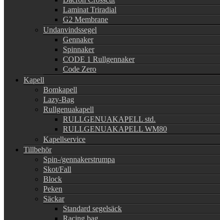
Laminat Triradial
G2 Membrane
Undanvindssegel
Gennaker
Spinnaker
CODE 1 Rullgennaker
Code Zero
Kapell
Bomkapell
Lazy-Bag
Rullgenuakapell
RULLGENUAKAPELL std.
RULLGENUAKAPELL WM80
Kapellservice
Tillbehör
Spin-/gennakerstrumpa
Skot/Fall
Block
Peken
Säckar
Standard segelsäck
Racing bag