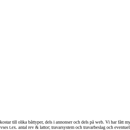
ostar till olika båttyper, dels i annonser och dels på web. Vi har fått my
ses t.ex. antal rev & lattor; travarsystem och travarbeslag och eventue