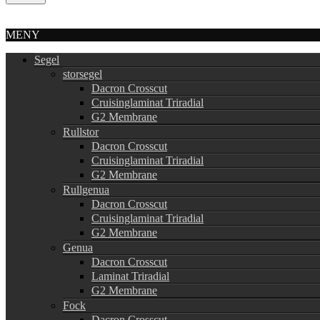
MENY
Segel
storsegel
Dacron Crosscut
Cruisinglaminat Triradial
G2 Membrane
Rullstor
Dacron Crosscut
Cruisinglaminat Triradial
G2 Membrane
Rullgenua
Dacron Crosscut
Cruisinglaminat Triradial
G2 Membrane
Genua
Dacron Crosscut
Laminat Triradial
G2 Membrane
Fock
Dacron Crosscut