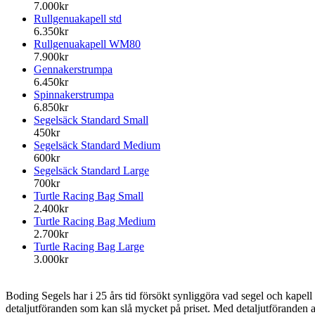
7.000kr
Rullgenuakapell std
6.350kr
Rullgenuakapell WM80
7.900kr
Gennakerstrumpa
6.450kr
Spinnakerstrumpa
6.850kr
Segelsäck Standard Small
450kr
Segelsäck Standard Medium
600kr
Segelsäck Standard Large
700kr
Turtle Racing Bag Small
2.400kr
Turtle Racing Bag Medium
2.700kr
Turtle Racing Bag Large
3.000kr
Boding Segels har i 25 års tid försökt synliggöra vad segel och kapell k
detaljutföranden som kan slå mycket på priset. Med detaljutföranden av