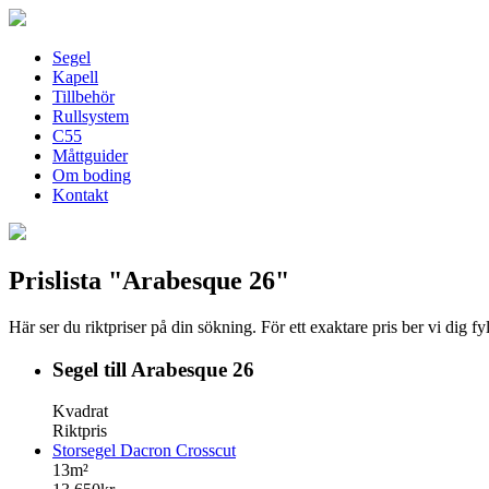
Segel
Kapell
Tillbehör
Rullsystem
C55
Måttguider
Om boding
Kontakt
Prislista "Arabesque 26"
Här ser du riktpriser på din sökning. För ett exaktare pris ber vi dig f
Segel till Arabesque 26
Kvadrat
Riktpris
Storsegel Dacron Crosscut
13m²