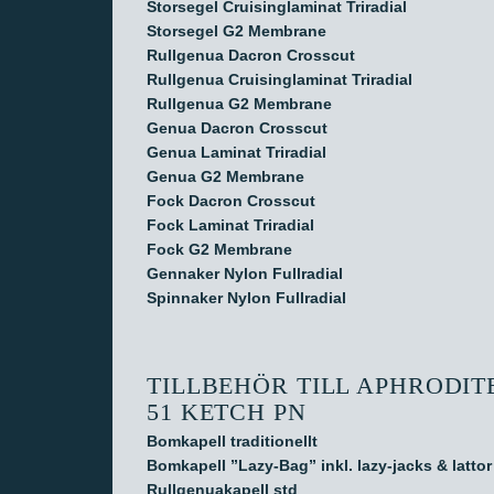
Storsegel Cruisinglaminat Triradial
Storsegel G2 Membrane
Rullgenua Dacron Crosscut
Rullgenua Cruisinglaminat Triradial
Rullgenua G2 Membrane
Genua Dacron Crosscut
Genua Laminat Triradial
Genua G2 Membrane
Fock Dacron Crosscut
Fock Laminat Triradial
Fock G2 Membrane
Gennaker Nylon Fullradial
Spinnaker Nylon Fullradial
TILLBEHÖR TILL APHRODIT
51 KETCH PN
Bomkapell traditionellt
Bomkapell ”Lazy-Bag” inkl. lazy-jacks & lattor
Rullgenuakapell std