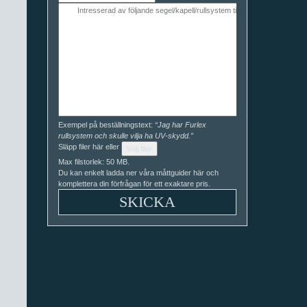
Exempel på beställningstext:
“Jag har Furlex
rullsystem och skulle vilja ha UV-skydd.”
Släpp filer här eller
Välj filer
Max filstorlek: 50 MB.
Du kan enkelt ladda ner våra måttguider här och
komplettera din förfrågan för ett exaktare pris.