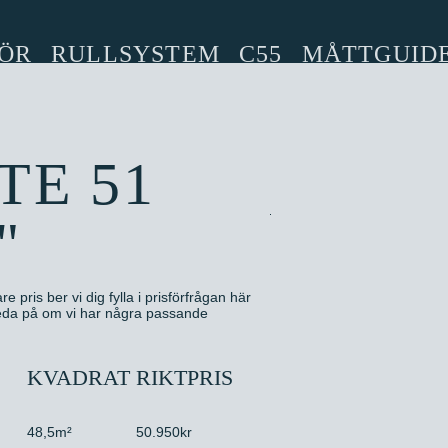
ÖR
RULLSYSTEM
C55
MÅTTGUID
TE 51
"
e pris ber vi dig fylla i prisförfrågan här
 reda på om vi har några passande
KVADRAT
RIKTPRIS
48,5m²
50.950kr