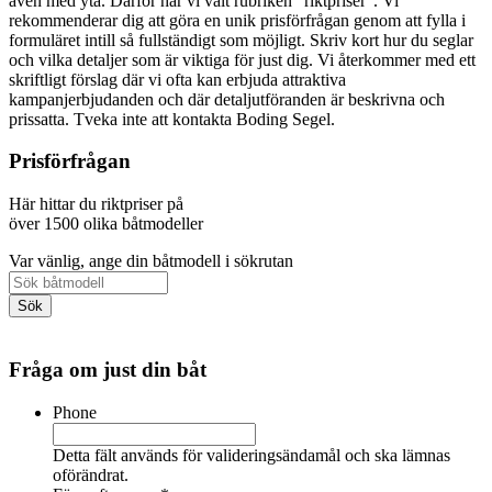
även med yta. Därför har vi valt rubriken "riktpriser". Vi
rekommenderar dig att göra en unik prisförfrågan genom att fylla i
formuläret intill så fullständigt som möjligt. Skriv kort hur du seglar
och vilka detaljer som är viktiga för just dig. Vi återkommer med ett
skriftligt förslag där vi ofta kan erbjuda attraktiva
kampanjerbjudanden och där detaljutföranden är beskrivna och
prissatta. Tveka inte att kontakta Boding Segel.
Prisförfrågan
Här hittar du riktpriser på
över 1500 olika båtmodeller
Var vänlig, ange din båtmodell i sökrutan
Fråga om just din båt
Phone
Detta fält används för valideringsändamål och ska lämnas
oförändrat.