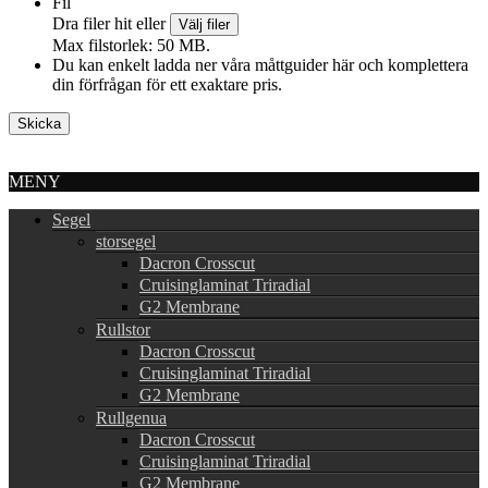
Fil
Dra filer hit eller
Välj filer
Max filstorlek: 50 MB.
Du kan enkelt ladda ner våra måttguider här och komplettera
din förfrågan för ett exaktare pris.
MENY
Segel
storsegel
Dacron Crosscut
Cruisinglaminat Triradial
G2 Membrane
Rullstor
Dacron Crosscut
Cruisinglaminat Triradial
G2 Membrane
Rullgenua
Dacron Crosscut
Cruisinglaminat Triradial
G2 Membrane