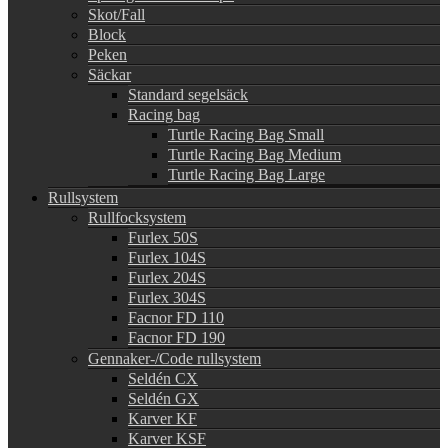
Skot/Fall
Block
Peken
Säckar
Standard segelsäck
Racing bag
Turtle Racing Bag Small
Turtle Racing Bag Medium
Turtle Racing Bag Large
Rullsystem
Rullfocksystem
Furlex 50S
Furlex 104S
Furlex 204S
Furlex 304S
Facnor FD 110
Facnor FD 190
Gennaker-/Code rullsystem
Seldén CX
Seldén GX
Karver KF
Karver KSF