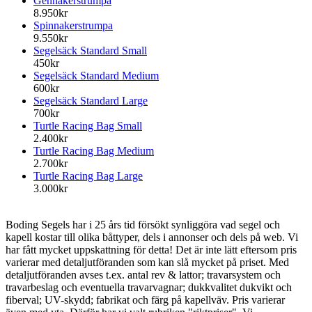
Gennakerstrumpa
8.950kr
Spinnakerstrumpa
9.550kr
Segelsäck Standard Small
450kr
Segelsäck Standard Medium
600kr
Segelsäck Standard Large
700kr
Turtle Racing Bag Small
2.400kr
Turtle Racing Bag Medium
2.700kr
Turtle Racing Bag Large
3.000kr
Boding Segels har i 25 års tid försökt synliggöra vad segel och
kapell kostar till olika båttyper, dels i annonser och dels på web. Vi
har fått mycket uppskattning för detta! Det är inte lätt eftersom pris
varierar med detaljutföranden som kan slå mycket på priset. Med
detaljutföranden avses t.ex. antal rev & lattor; travarsystem och
travarbeslag och eventuella travarvagnar; dukkvalitet dukvikt och
fiberval; UV-skydd; fabrikat och färg på kapellväv. Pris varierar