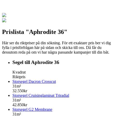
Prislista "Aphrodite 36"
Här ser du riktpriser på din sökning. För ett exaktare pris ber vi dig
fylla i prisförfrågan här på sidan och skicka till oss. Då får du
dessutom reda på om vi har några passande kampanjer till din båt.
Segel till Aphrodite 36
Kvadrat
Riktpris
Storsegel Dacron Crosscut
31m²
32.550kr
Storsegel Cruisinglaminat Triradial
31m²
42.850kr
Storsegel G2 Membrane
31m²