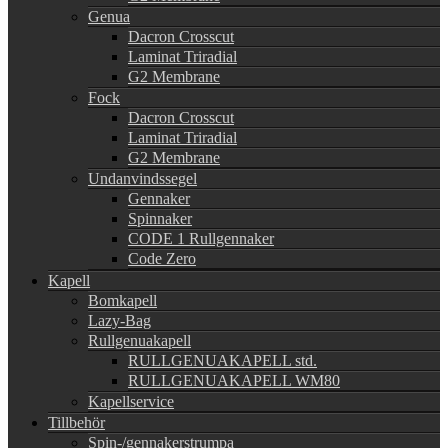
Genua
Dacron Crosscut
Laminat Triradial
G2 Membrane
Fock
Dacron Crosscut
Laminat Triradial
G2 Membrane
Undanvindssegel
Gennaker
Spinnaker
CODE 1 Rullgennaker
Code Zero
Kapell
Bomkapell
Lazy-Bag
Rullgenuakapell
RULLGENUAKAPELL std.
RULLGENUAKAPELL WM80
Kapellservice
Tillbehör
Spin-/gennakerstrumpa