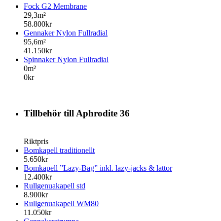
Fock G2 Membrane
29,3m²
58.800kr
Gennaker Nylon Fullradial
95,6m²
41.150kr
Spinnaker Nylon Fullradial
0m²
0kr
Tillbehör till Aphrodite 36
Riktpris
Bomkapell traditionellt
5.650kr
Bomkapell ”Lazy-Bag” inkl. lazy-jacks & lattor
12.400kr
Rullgenuakapell std
8.900kr
Rullgenuakapell WM80
11.050kr